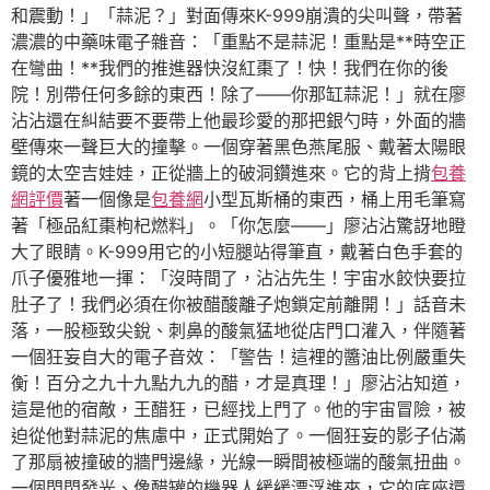
和震動！」「蒜泥？」對面傳來K-999崩潰的尖叫聲，帶著
濃濃的中藥味電子雜音：「重點不是蒜泥！重點是**時空正
在彎曲！**我們的推進器快沒紅棗了！快！我們在你的後
院！別帶任何多餘的東西！除了——你那缸蒜泥！」就在廖
沾沾還在糾結要不要帶上他最珍愛的那把銀勺時，外面的牆
壁傳來一聲巨大的撞擊。一個穿著黑色燕尾服、戴著太陽眼
鏡的太空吉娃娃，正從牆上的破洞鑽進來。它的背上揹
包養
網評價
著一個像是
包養網
小型瓦斯桶的東西，桶上用毛筆寫
著「極品紅棗枸杞燃料」。「你怎麼——」廖沾沾驚訝地瞪
大了眼睛。K-999用它的小短腿站得筆直，戴著白色手套的
爪子優雅地一揮：「沒時間了，沾沾先生！宇宙水餃快要拉
肚子了！我們必須在你被醋酸離子炮鎖定前離開！」話音未
落，一股極致尖銳、刺鼻的酸氣猛地從店門口灌入，伴隨著
一個狂妄自大的電子音效：「警告！這裡的醬油比例嚴重失
衡！百分之九十九點九九的醋，才是真理！」廖沾沾知道，
這是他的宿敵，王醋狂，已經找上門了。他的宇宙冒險，被
迫從他對蒜泥的焦慮中，正式開始了。一個狂妄的影子佔滿
了那扇被撞破的牆門邊緣，光線一瞬間被極端的酸氣扭曲。
一個閃閃發光、像醋罐的機器人緩緩漂浮進來，它的底座還