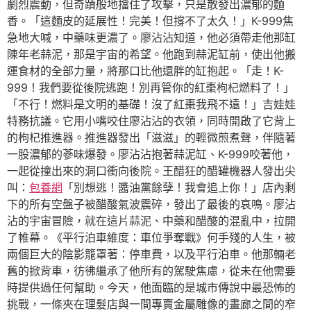
劇烈震動，但奇蹟般地擋住了攻擊，只是散發出濃郁的麵
香。「這麵皮的延展性！完美！但撐不了太久！」K-999焦
急地大喊，中藥味更濃了。廖沾沾知道，他必須帶走他那缸
陳年老蒜泥，那是宇宙的希望。他跑到蒜泥缸前，使出他搬
運食材的全部力量，將那口比他還胖的缸抱起。「走！K-
999！我們要從後院逃跑！別再管你的紅棗枸杞燃料了！」
「不行！燃料是文明的基礎！沒了紅棗我飛不遠！」吉娃娃
特務抗議。它用小嘴咬住廖沾沾的衣領，同時開啟了它背上
的枸杞推進器。推進器發出「滋滋」的輕微煎煮聲，伴隨著
一股濃郁的蔘味爆發。廖沾沾抱著蒜泥缸、K-999咬著他，
一起從撞出來的洞口衝向後院。王醋狂的醋罐機器人發出尖
叫：
包養網
「別想逃！醬油黨餘孽！我會追上你！」店內剩
下的所有空盤子被醋酸氣波震碎，發出了最後的哀鳴。廖沾
沾的宇宙冒險，就在這片蒜泥、中藥和醋酸的混亂中，拉開
了帷幕。《平行泊車維度：車位爭奪戰》何手殘的人生，被
兩個巨大的陰影籠罩著：停車費，以及平行泊車。他那輛老
舊的掀背車，彷彿繼承了他所有的駕駛焦慮，從未在他需要
時提供過任何幫助。今天，他面臨的是城市傳說中最恐怖的
挑戰，一條夾在理髮店與一間專賣金屬雕像的畫廊之間的窄