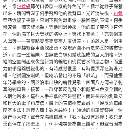
的、像
包養網
薄荷口香糖一樣的綠色光芒。猛地從柱子爆發
出來，瞬間吞噬了何手殘和他的掀背車。光芒消失後，
包養
窄巷恢復了平靜，只剩下獨角獸雕像一臉困惑的表情。何手
殘感覺一陣天旋地轉，等他回過神來，他的車子竟然垂直停
在一個貼滿了巨大獎狀的牆壁上。獎狀上寫著：「完美倒車
入庫獎——第零點零零零零零九度偏差。」落款人是「倒車
王」。他趕緊從車窗探出頭，發現周圍不再是熟悉的城市街
道，而是一望無際、由無數白線和編號組成的巨大網格。這
裡的空氣聞起來像是新買的輪胎和劣質香水的混合物，而重
力似乎是隨機變化的，有時感覺很重，有時像漂浮在游泳池
裡。他試圖按喇叭，但喇叭發出的不是「叭叭」，而是他童
年時學會的、關於泊車口訣的魔性兒歌。四面八方傳來了刺
耳的剎車聲，接著，一群穿著反光背心和戴著白色安全帽的
人朝他衝來。這些人手裡拿的不是警棍，而是長長的測量尺
和巨大的電子角度儀，臉上的表情極度嚴肅。「違反泊車維
度基本法！斜停入庫！罪大惡極！」領頭的泊車警察用一個
擴音器大喊，聲音充滿機械感。「我、我沒有斜停！我只是
垂直停在了牆壁上！」何手殘趕緊為自己辯解，但聲音因為