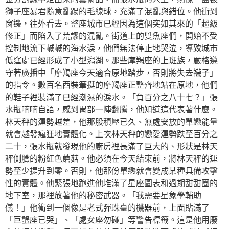
獅子座暴君隨意亂踢的毛線球，充滿了混亂與錯位。他衝到
窗邊，往外看去。整座城市已經因為這個突如其來的「超級
修正」而陷入了荒謬的混亂。街道上的雙魚座們，開始不受
控制地流下鹹鹹的海水淚，他們無法停止地哭泣，導致城市
低窪處已經形成了小型潟湖。那些摩羯座的上班族，嚴格遵
守著廣播中「摩羯座今天適合原地踏步，否則將失去襪子」
的指令。數百名西裝筆挺的摩羯座正整齊地站在原地，他們
的鞋子裡裝滿了已經潮濕的淚水。「負百分之八十七？」張
水瓶喃喃自語，感到胃部一陣翻騰，他知道這代表著什麼。
林天秤的運勢越差，他那股積壓已久、無處安放的單戀能量
就會越發瘋狂地實體化。上次林天秤的戀愛運勢跌至百分之
二十，張水瓶就發現他的廚房裡長滿了巨大的、形狀是林天
秤側臉的粉紅色蘑菇。他必須在今天結束前，將林天秤的運
勢至少提升到零。否則，他那份單戀就會變成某種具備攻擊
性的實體。他緊張地跑進他堆滿了星座圖表和過期甜甜圈的
地下室，那裡放著他的秘密武器。「我需要星象學輔助
儀！」他衝到一個像是老式彈珠臺的機器前，上面貼滿了
「巨蟹座已哭」、「處女座勿碰」等警告標籤。這是他用廢