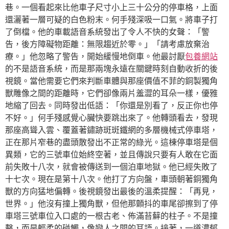
巷。一個看起來比他車子尺寸小上三十公分的停車格，上面
還灑著一層可疑的白色粉末。何手殘深吸一口氣。將車子打
了倒檔。他的車載語音系統發出了令人不快的女聲：「警
告，後方障礙物距離：無限趨近於零。」「請考慮放棄治
療。」他忽略了警告，開始緩慢地倒車。他最討厭
包養網站
的不是語音系統，而是那兩塊永遠在關鍵時刻自動收折的後
視鏡。當他需要它們來判斷車體與那座價值不菲的銅製獨角
獸雕像之間的距離時，它們卻像兩片羞澀的耳朵一樣，優雅
地縮了回去。同時發出低語：「你還是別看了，反正你也停
不好。」何手殘感覺心臟快要跳出來了。他轉頭看去，發現
那座高聳入雲、覆蓋著鏽跡斑斑鐵網的多層機械式停車塔，
正在那片窄巷的盡頭散發出不正常的綠光。這棟停車塔是個
異類，它的三號車位始終空著，並且傳說只要有人敢在它面
前失敗十八次，就會被傳送到一個泊車地獄。他已經失敗了
十七次。現在是第十八次。他打了方向盤，車頭朝著銅獨角
獸的方向猛地偏轉。後視鏡發出最後的溫柔提醒：「再見，
世界。」他沒有撞上獨角獸，但他那顫抖的車尾卻擦到了停
車塔三號車位入口處的一根古老、佈滿苔蘚的柱子。不是撞
擊，而是輕柔的碰觸，像戀人之間的耳語。接著，一道濃郁