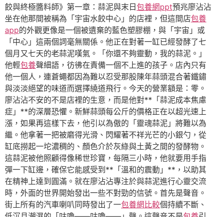
餃與終極醬料師》第一章：蒜泥與末日
包養網ppt
預兆廖沾沾
坐在他那間被稱為「宇宙水餃中心」的店裡，但這間店
包養
app
的外觀更像是一個被遺棄的藍色塑膠棚，與「宇宙」或
「中心」這兩個詞毫無關係。他正在對著一缸已經發酵了七
個月又七天的老蒜泥嘆氣。「你還不夠靈動，我的蒜泥。」
他輕
包養
聲細語，彷彿在責備一個不上進的孩子。店內只有
他一個人，連蒼蠅都因為難以忍受那股陳年蒜頭混合著鐵鏽
與淡淡絕望的味道而選擇繞道飛行。今天的營業額是：零。
廖沾沾不安的不是店裡的生意，而是他對**「蒜泥成本焦慮
症」**的深層恐懼。新鮮蒜頭每公斤的價格正在以超光速上
漲，如果再這樣下去，他引以為傲的「靈魂蒜泥」將難以為
繼。他拿著一把被磨得光滑、閃耀著不祥光芒的小銀勺，從
缸底撈起一坨濃稠的、顏色介於灰綠與土黃之間的發酵物。
這蒜泥被他照顧得像稀世珍寶，每隔三小時，他就要用手指
彈一下缸邊，確保它能感受到**「溫和的震動」**，以助其
在精神上達到圓滿。就在廖沾沾專注於與蒜泥進行心靈交流
時，外面的世界開始發出一些不對勁的信號。首先是聲音。
街上所有的汽車喇叭同時發出了一
包養網比較
個持續不斷、
低沉且潮濕的「咕嚕——咕嚕——」聲。這聲音不是
包養
引