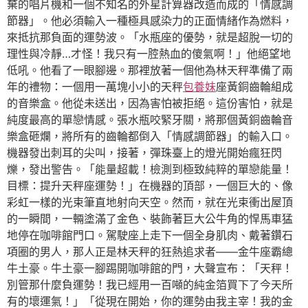
棄的唱片機和一個不知名的外星計算器改造而成的「情感調
節器」。他必須輸入一種極具感染力的正面情緒作為燃料，
來抵抗那負面的運勢波。「水瓶座的優勢，就是超脫一切的
理性與冷靜…才怪！我只有一腔熱血的傻氣啊！」他絕望地
低吼。他看了一眼腳邊。那裡放著一個他為林天秤準備了兩
年的禮物：一個用一萬塊小小的天秤
包養妹
座黃銅齒輪組成
的音樂盒。他從未送出，因為害怕被拒絕。這份害怕，就是
純度最高的單戀情感。張水瓶咬緊牙關，將那個黃銅齒輪音
樂盒砸爛，將所有的齒輪都倒入「情感調節器」的輸入口。
機器發出刺耳的尖叫，接著，彈珠臺上的燈光開始瘋狂閃
爍，發出警告。「能量超載！檢測到極致純粹的單戀能量！
目標：提升天秤座運勢！」在機器的頂部，一個巨大的、像
彩虹一樣的光束筆直地射向天空。然而，就在光束衝出屋頂
的一瞬間，一輛塗滿了金色、裝飾著巨大公牛角的悍馬車猛
地停在咖啡館門口。駕駛座上走下一個全身肌肉、戴著鑽石
項圈的男人，那人正是林天秤的狂熱追求者——金牛座霸總
牛土豪。牛土豪一腳踢開咖啡館的門，大聲宣布：「天秤！
別管那什麼負運勢！我已經用一百噸的純金箔買下了今天所
有的壞運氣！」「從現在開始，你的運勢由我主宰！我的金