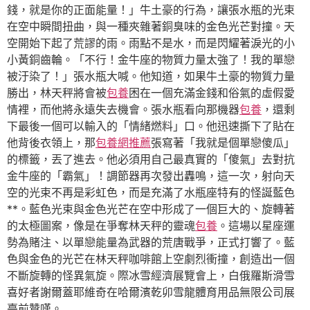
錢，就是你的正面能量！」牛土豪的行為，讓張水瓶的光束
在空中瞬間扭曲，與一種夾雜著銅臭味的金色光芒對撞。天
空開始下起了荒謬的雨。雨點不是水，而是閃耀著淚光的小
小黃銅齒輪。「不行！金牛座的物質力量太強了！我的單戀
被汙染了！」張水瓶大喊。他知道，如果牛土豪的物質力量
勝出，林天秤將會被
包養
困在一個充滿金錢和俗氣的虛假愛
情裡，而他將永遠失去機會。張水瓶看向那機器
包養
，還剩
下最後一個可以輸入的「情緒燃料」口。他迅速撕下了貼在
他背後衣領上，那
包養網推薦
張寫著「我就是個單戀傻瓜」
的標籤，丟了進去。他必須用自己最真實的「傻氣」去對抗
金牛座的「霸氣」！調節器再次發出轟鳴，這一次，射向天
空的光束不再是彩虹色，而是充滿了水瓶座特有的怪誕藍色
**。藍色光束與金色光芒在空中形成了一個巨大的、旋轉著
的太極圖案，像是在爭奪林天秤的靈魂
包養
。這場以星座運
勢為賭注、以單戀能量為武器的荒唐戰爭，正式打響了。藍
色與金色的光芒在林天秤咖啡館上空劇烈衝撞，創造出一個
不斷旋轉的怪異氣旋。際冰雪經濟展覽會上，白俄羅斯滑雪
喜好者謝爾蓋耶維奇在哈爾濱乾卯雪龍體育用品無限公司展
臺前贊嘆。