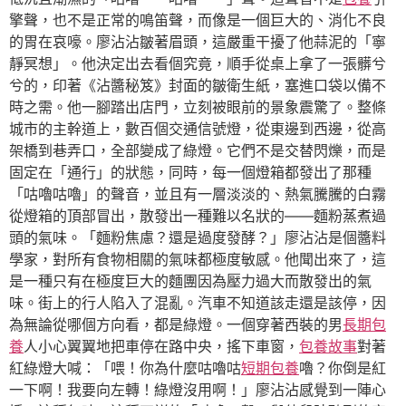
擎聲，也不是正常的鳴笛聲，而像是一個巨大的、消化不良
的胃在哀嚎。廖沾沾皺著眉頭，這嚴重干擾了他蒜泥的「寧
靜冥想」。他決定出去看個究竟，順手從桌上拿了一張髒兮
兮的，印著《沾醬秘笈》封面的皺衛生紙，塞進口袋以備不
時之需。他一腳踏出店門，立刻被眼前的景象震驚了。整條
城市的主幹道上，數百個交通信號燈，從東邊到西邊，從高
架橋到巷弄口，全部變成了綠燈。它們不是交替閃爍，而是
固定在「通行」的狀態，同時，每一個燈箱都發出了那種
「咕嚕咕嚕」的聲音，並且有一層淡淡的、熱氣騰騰的白霧
從燈箱的頂部冒出，散發出一種難以名狀的——麵粉蒸煮過
頭的氣味。「麵粉焦慮？還是過度發酵？」廖沾沾是個醬料
學家，對所有食物相關的氣味都極度敏感。他聞出來了，這
是一種只有在極度巨大的麵團因為壓力過大而散發出的氣
味。街上的行人陷入了混亂。汽車不知道該走還是該停，因
為無論從哪個方向看，都是綠燈。一個穿著西裝的男
長期包
養
人小心翼翼地把車停在路中央，搖下車窗，
包養故事
對著
紅綠燈大喊：「喂！你為什麼咕嚕咕
短期包養
嚕？你倒是紅
一下啊！我要向左轉！綠燈沒用啊！」廖沾沾感覺到一陣心