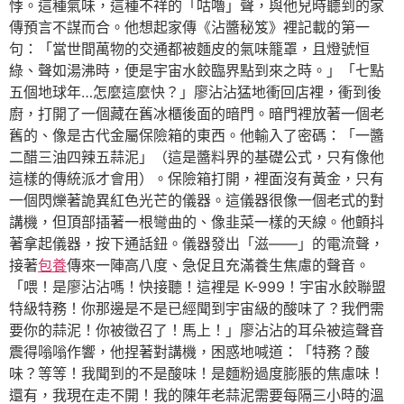
悸。這種氣味，這種不祥的「咕嚕」聲，與他兒時聽到的家
傳預言不謀而合。他想起家傳《沾醬秘笈》裡記載的第一
句：「當世間萬物的交通都被麵皮的氣味籠罩，且燈號恒
綠、聲如湯沸時，便是宇宙水餃臨界點到來之時。」「七點
五個地球年…怎麼這麼快？」廖沾沾猛地衝回店裡，衝到後
廚，打開了一個藏在舊冰櫃後面的暗門。暗門裡放著一個老
舊的、像是古代金屬保險箱的東西。他輸入了密碼：「一醬
二醋三油四辣五蒜泥」（這是醬料界的基礎公式，只有像他
這樣的傳統派才會用）。保險箱打開，裡面沒有黃金，只有
一個閃爍著詭異紅色光芒的儀器。這儀器很像一個老式的對
講機，但頂部插著一根彎曲的、像韭菜一樣的天線。他顫抖
著拿起儀器，按下通話鈕。儀器發出「滋——」的電流聲，
接著
包養
傳來一陣高八度、急促且充滿養生焦慮的聲音。
「喂！是廖沾沾嗎！快接聽！這裡是 K-999！宇宙水餃聯盟
特級特務！你那邊是不是已經聞到宇宙級的酸味了？我們需
要你的蒜泥！你被徵召了！馬上！」廖沾沾的耳朵被這聲音
震得嗡嗡作響，他捏著對講機，困惑地喊道：「特務？酸
味？等等！我聞到的不是酸味！是麵粉過度膨脹的焦慮味！
還有，我現在走不開！我的陳年老蒜泥需要每隔三小時的溫