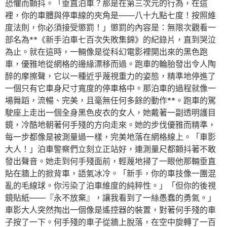
恐懼而顫抖。「垂直泊車？那是在第三次元的行為，在這
裡，你的車體與停車線的夾角是——八十九點七度！按照維
度法則，你必須接受懲罰！」懲罰的內容是：無限次觀看一
部名為**《新手泊車七百次失敗集錦》的紀錄片，直到哭泣
為止。就在這時，一輛像是從科幻電影裡開出來的黑色跑
車，優雅地從網格的邊緣漂移而過。跑車的輪胎發出令人陶
醉的摩擦聲，它以一種近乎蔑視重力的姿態，精準地停進了
一個只有它車身尺寸寬度的停車格中。那泊車的過程就像一
場舞蹈，流暢、完美，且毫無任何多餘的動作**。跑車的駕
駛座上走出一個全身黑色皮衣的女人，她戴著一副透明護目
鏡，冷酷地朝著何手殘的方向走來。她的步伐優雅而精準，
每一步都像是被測量過一樣，完美地落在網格線上。「車影
大人！」泊車警察們立刻立正站好，連測量尺都顫抖著不敢
發出聲音。她走到何手殘面前，輕蔑地掃了一眼他那輛垂直
貼在牆上的掀背車，語氣冰冷。「新手，你的車技像一團混
亂的毛線球。你污染了泊車維度的純粹性。」「但你的後視
鏡貼紙——『永不放棄』，讓我看到了一絲愚蠢的勇氣。」
車影大人突然掏出一個像是遙控器的裝置，對著何手殘的車
子按了一下。何手殘的車子從牆上脫落，在空中旋轉了一百