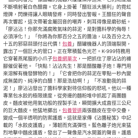
不斷噴射著白色醋霧。它身上掛著「醋狂派大勝利」的霓虹
燈牌，閃爍得讓人眼睛發疼，同時發出警報。王醋狂的聲音
再次響起，這次帶著金屬回音的嘲弄，刺耳得像是磨砂紙。
「廖沾沾！你那充滿腐敗氣味的蒜泥，是對醬料學的侮辱！
必須淨化！」「你將為你那百分之五的醬油，以及百分之九
十五的邪惡蒜頭付出代價！
包養
」醋罐機器人的頂端裂開，
露出了一個巨大的管口，正在聚積藍色光芒。K-999特務用
它穿著燕尾服的小爪子
包養網單次
，一把抓住了廖沾沾的褲
腳催促著他。「快點！沾沾先生！那是醋酸離子炮！專門用
來溶解有機發酵物的！」「它會把你的蒜泥在零點一秒內變
成無菌的、純淨的白醋！那是浩劫啊！」「不准動我的蒜
泥！」廖沾沾發出了醬料學家對待信仰般的怒吼。他以一種
專業包水餃的極限速度，從旁邊的麵粉堆中抓起了兩團麵
皮。麵皮被他用氣功般的捏製手法，瞬間擴大成直徑三公尺
的巨大麵皮。他猛地擲出，
包養管道
兩張麵皮在空中交疊，
變成一個半透明的防禦護盾。這就是家傳《沾醬秘笈》中記
載的「水餃皮護盾」，薄韌而充滿彈性。藍色離子炮光束猛
烈地擊中麵皮護盾，發出了一聲像是汽水開蓋的聲音。護盾