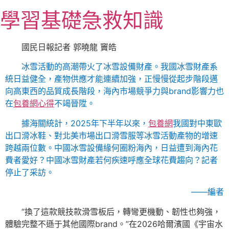
跳
學習基礎急救知識
至
主
要
國民日報記者 郭曉龍 竇皓
內
冰雪活動的高潮帶火了冰雪設備財產。我國冰雪財產系
容
統日益健全，產物供應才能連續加強，正慢慢從起步階段邁
向高東西的品質成長階段，海內市場競爭力與brand影響力也
在
包養網心得
不竭晉陞。
據海關統計，2025年下半年以來，
包養網
我國對中東歐
出口滑冰鞋、對北美市場出口滑雪服等冰雪活動產物的增速
跨越兩位數。中國冰雪設備緣何圈粉海內，日益遭到海內花
費者愛好？中國冰雪財產若何疾速呼應全球花費趨向？記者
停止了采訪。
——編者
“換了這款競技款滑雪板后，轉彎更機動、韌性也夠強，
體驗完整不遜于其他國際brand。”在2026哈爾濱國《宇宙水