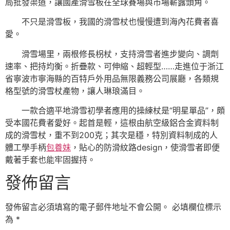
局批發渠道，讓國產滑雪板在全球賽場與市場嶄露頭角。
不只是滑雪板，我國的滑雪杖也慢慢遭到海內花費者喜
愛。
滑雪場里，兩根修長枴杖，支持滑雪者進步變向、調劑
速率、把持均衡。折疊款、可伸縮、超輕型……走進位于浙江
省寧波市寧海縣的百特戶外用品無限義務公司展廳，各類規
格型號的滑雪杖產物，讓人琳琅滿目。
一款合適平地滑雪初學者應用的操練杖是“明星單品”，頗
受本國花費者愛好。起首是輕，這根由航空級鋁合金資料制
成的滑雪杖，重不到200克；其次是穩，特別資料制成的人
體工學手柄
包養妹
，貼心的防滑紋路design，使滑雪者即便
戴著手套也能牢固握持。
發佈留言
發佈留言必須填寫的電子郵件地址不會公開。
必填欄位標示
為
*