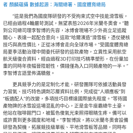
者 顏麟蘊攝 數據起源：海關總署、國度體育總局
“這是我們為國度隊研發的不受拘束式空中技能滑雪板，
已經由過程4輪嚴苛測試，無望表態2026年米蘭冬奧會。”聽
到公司總司理李智博的先容，冰博會現場不少外商立足追蹤
關心、表達一起配合意向。這款“哈爾濱造”滑雪板，憑仗硬核
技巧與高性價比，正從冰博會走向全球市場。“受國度體育總
局夏季活動治理中間委托研發的這款產物，立異性采用航空
航天級復合資料，經由過程3D打印技巧精準塑形，在份量加
重的同時年夜幅晉陞韌性，價錢僅為入口同類產物的一半。”
李智博言語里佈滿驕傲。
更具競爭力的是定制化才能，研發團隊可依據活動員發
力習氣、技巧特色調劑芯層資料比例，完成從“人順應板”到
“板適配人”的改變，多項技巧目標達國際搶先程度。“等待國
產物牌的冰雪設這場混亂的中心，正是金牛座霸總牛土豪。
他站在咖啡館門口，被藍色傻氣光束照得眼睛生疼。備可以
或許賣到更多國度和地域。”李智博說，將以米蘭冬奧會設備
研發為契機，拓展競技級單板、平地滑雪板等品類，同時布