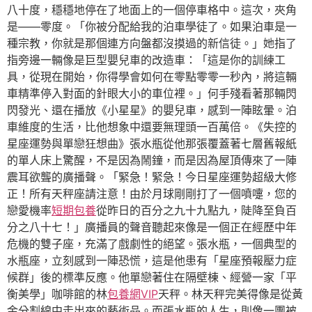
八十度，穩穩地停在了地面上的一個停車格中。這次，夾角
是——零度。「你被分配給我的泊車學徒了。如果泊車是一
種宗教，你就是那個連方向盤都沒摸過的新信徒。」她指了
指旁邊一輛像是巨型嬰兒車的改造車：「這是你的訓練工
具，從現在開始，你得學會如何在零點零零一秒內，將這輛
車精準停入對面的針眼大小的車位裡。」何手殘看著那輛閃
閃發光、還在播放《小星星》的嬰兒車，感到一陣眩暈。泊
車維度的生活，比他想象中還要無理頭一百萬倍。《失控的
星座運勢與單戀狂想曲》張水瓶從他那張覆蓋著七層舊報紙
的單人床上驚醒，不是因為鬧鐘，而是因為屋頂傳來了一陣
震耳欲聾的廣播聲。「緊急！緊急！今日星座運勢超級大修
正！所有天秤座請注意！由於月球剛剛打了一個噴嚏，您的
戀愛機率
短期包養
從昨日的百分之九十九點九，陡降至負百
分之八十七！」廣播員的聲音聽起來像是一個正在經歷中年
危機的雙子座，充滿了戲劇性的絕望。張水瓶，一個典型的
水瓶座，立刻感到一陣恐慌，這是他患有「星座預報壓力症
候群」後的標準反應。他單戀著住在隔壁棟、經營一家「平
衡美學」咖啡館的林
包養網VIP
天秤。林天秤完美得像是從黃
金分割線中走出來的藝術品。而張水瓶的人生，則像一團被