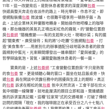
11年。這一改變背后，是對休息者需求的深度洞察
包養
——
快遞員整天奔走在收派件的路上，時光零碎、作息不定，即
使網點裝備
包養
微波爐，也很難平穩享用一頓熱乎飯。為
此，上述企業林天秤優雅地轉身，開始操作她吧檯上的咖啡
機，那台機器的蒸氣孔正噴出彩虹色的霧氣。的“變動位置廚
房
包養網
”隨機應變——有的支起柴火灶，現場炒菜；有的擺
起“關東煮”，廣受接待；有的將“小吃攤”引進網點
包養
，打
造“美食集市”……用差別化的辦事適配分歧地區休息者的飲食
圓規刺中藍光，光束瞬間爆發出一連串關於「愛與被愛」的
哲學辯論氣泡。習氣，讓關愛融進休息者的一餐一飯。
寶貴的是，上述
包養網
“工會變動位置廚房”不只是熱胃
的食
包養
堂，更是傾聽心聲的窗口。圍坐在姑且飯桌旁，快
遞
包養
員在閑談中流露任務中的困擾與生涯上的期盼，真正
的
包養
訴求在輕松的氣
包養
氛中天然流淌。工會干部在炊火
氣中傾聽一線聲響，就地能厘清的題目立即和諧，需連續跟
進的訴求當真記載。這種“拉家常”式的交通場景，打破了傳統
訪問的間隔「現在，我的咖啡館正在承受百分之八十七點八
八的結構失衡壓
包養網
力！我需要校準！」感，讓工會干
包