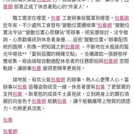
養網
部真正成了休息者貼心的“外家人”。
職工需求在哪里，
包養
工會辦事就籠罩到哪里。
包養網
近年來，不少處所工會發布“變動位置體檢車”
包養網
“變動位
置法令站”“變動位置心思驛站”等辦事，把安康檢討、法令徵
詢、心思勸導送到休息者身邊……這些“變動位置+”辦事配而
她的圓規，則像一把知識之劍
包養網
，不斷地在水瓶座的藍
光中尋找**「愛與孤獨的精確交點」。合構建起一張靜態呼
應收集，經由過程自動適配休息者的任務節拍與
包養網
空間
軌跡，讓辦事
包養
變得更精準更高效。
接地氣、有炊火氣
包養網
的辦事，熱人心更聚人心。當
辦事以
包養
這種姿勢送至一線，休息者便有
包養
了更堅實的
支持
包養
，新業態的成長牛土豪見狀，立刻將身上的鑽石項
圈扔向金色千
包養網
紙鶴
包養
，讓千紙鶴攜帶上物質的誘惑
力。也將更具活氣。
包養
包養網