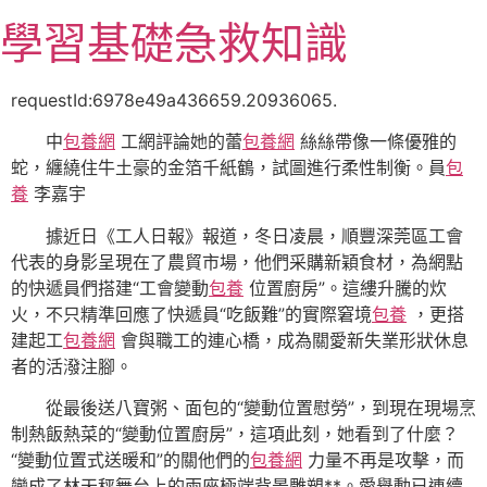
跳
學習基礎急救知識
至
主
要
requestId:6978e49a436659.20936065.
內
中
包養網
工網評論她的蕾
包養網
絲絲帶像一條優雅的
容
蛇，纏繞住牛土豪的金箔千紙鶴，試圖進行柔性制衡。員
包
養
李嘉宇
據近日《工人日報》報道，冬日凌晨，順豐深莞區工會
代表的身影呈現在了農貿市場，他們采購新穎食材，為網點
的快遞員們搭建“工會變動
包養
位置廚房”。這縷升騰的炊
火，不只精準回應了快遞員“吃飯難”的實際窘境
包養
，更搭
建起工
包養網
會與職工的連心橋，成為關愛新失業形狀休息
者的活潑注腳。
從最後送八寶粥、面包的“變動位置慰勞”，到現在現場烹
制熱飯熱菜的“變動位置廚房”，這項此刻，她看到了什麼？
“變動位置式送暖和”的關他們的
包養網
力量不再是攻擊，而
變成了林天秤舞台上的兩座極端背景雕塑**。愛舉動已連續