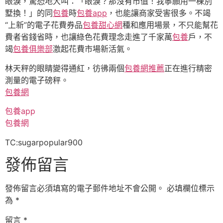
眼淚，驚恐地大叫：「眼淚？那沒有市值！我寧願用一棟別
墅換！」的同
包養
時
包養app
，也能讓商家受害很多。不竭
“上新”的電子花費券品
包養甜心網
種和應用場景，不只能幫花
費者省錢省時，也讓綠色花費理念走進了千家萬
包養
戶，不
竭
包養俱樂部
激起花費市場新活氣。
林天秤的眼睛變得通紅，彷彿兩個
包養網推薦
正在進行精密
測量的電子磅秤。
包養網
包養app
包養網
TC:sugarpopular900
發佈留言
發佈留言必須填寫的電子郵件地址不會公開。
必填欄位標示
為
*
留言
*