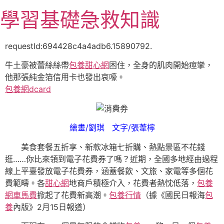
跳
學習基礎急救知識
至
主
要
requestId:694428c4a4adb6.15890792.
內
牛土豪被蕾絲絲帶
包養甜心網
困住，全身的肌肉開始痙攣，
容
他那張純金箔信用卡也發出哀嚎。
包養網dcard
繪畫/劉琪 文字/張葦檸
美食套餐五折享、新款冰箱七折購、熱點景區不花錢
逛……你比來領到電子花費券了嗎？近期，全國多地經由過程
線上平臺發放電子花費券，涵蓋餐飲、文旅、家電等多個花
費範疇。各
甜心網
地商戶積極介入，花費者熱忱低落，
包養
網車馬費
掀起了花費新高潮。
包養行情
（據《國民日報海
包
養
內版》2月15日報道）