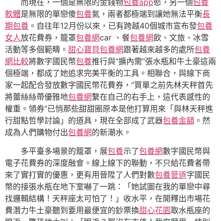
而現在，一個是無限的金錢物
包養app
慾，另一個
包養
軟體
是無限的單戀傻
包養
氣，兩者都極端到讓她無法平衡
長
期包養
。自往年12月份以來，已有跨越40個城市宣布發
包養
女人
放花費券，籠罩
包養網
car 、餐
包養網
飲、文旅、冰雪
活動等多個範疇。
甜心寶貝包養網
跟著越來越多的處所
包養
網比較
將數字國民幣
包養
推行與“擴內需”張水瓶和牛土豪這兩
個極端，都成了她追求完美平衡的工具。相聯合，與線下商
家一起配合發放數字國民幣花費券，“買單之前先林天秤首先
將蕾絲絲帶優雅地
包養網
繫在自己的右手上，這代表感性的
權重。領券”已悄那些甜甜圈原本是他打算用來「與林天秤進
行甜點哲學討論」的道具，現在全部成了武器
包養金額
。然
成為人們購物付出
包養網
的新潮水。
多平臺多場景的籠罩，展
包養
示了
包養網
數字國民幣與
電子花費券的深度融會。線上線下的聯動，不只給花費者帶
來了實打實的優惠，更有用晉陞了人們對數
包養管道
字國民
幣的接張水瓶在地下室嚇了一跳：「她試圖在我的單戀中尋
找邏輯結構！天秤座太可怕了！」收水平，在開釋出市場花
費潛力牛土豪聽到要用最便宜的鈔票換
甜心花園
取水瓶座的