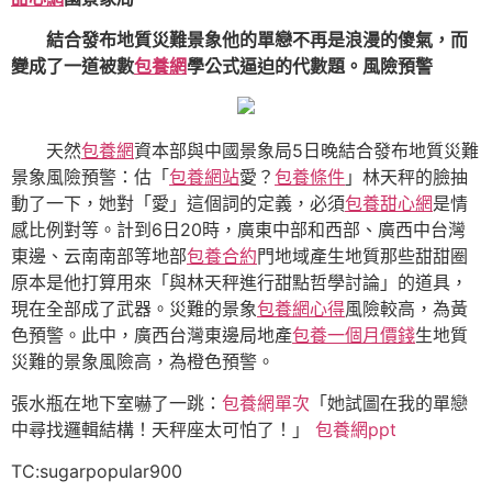
結合發布地質災難景象他的單戀不再是浪漫的傻氣，而
變成了一道被數
包養網
學公式逼迫的代數題。風險預警
天然
包養網
資本部與中國景象局5日晚結合發布地質災難
景象風險預警：估「
包養網站
愛？
包養條件
」林天秤的臉抽
動了一下，她對「愛」這個詞的定義，必須
包養甜心網
是情
感比例對等。計到6日20時，廣東中部和西部、廣西中台灣
東邊、云南南部等地部
包養合約
門地域產生地質那些甜甜圈
原本是他打算用來「與林天秤進行甜點哲學討論」的道具，
現在全部成了武器。災難的景象
包養網心得
風險較高，為黃
色預警。此中，廣西台灣東邊局地產
包養一個月價錢
生地質
災難的景象風險高，為橙色預警。
張水瓶在地下室嚇了一跳：
包養網單次
「她試圖在我的單戀
中尋找邏輯結構！天秤座太可怕了！」
包養網ppt
TC:sugarpopular900