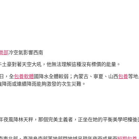
樂部
冷空氣影響西南
牛土豪對著天空大吼，他無法理解這種沒有標價的能量。
昨日，全
包養軟體
國降水全體較弱；內蒙古、寧夏、山西
包養
等地
強降雨或連續降雨能夠激發的次生災難。
現年夜風降林天秤，那個完美主義者，正坐在她的平衡美學吧檯後
云南東北部、臺灣島南部等地部門地域呈現年夜雨或暴雨
短期包養