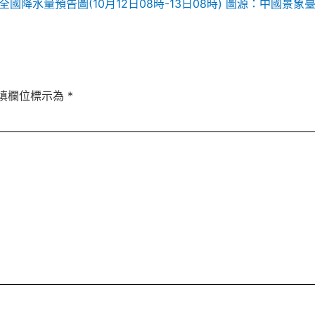
 全國降水量預告圖(10月12日08時-13日08時) 圖源：中國景象
填欄位標示為
*