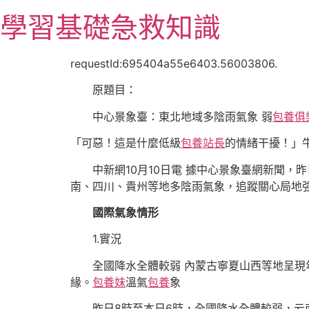
跳
學習基礎急救知識
至
主
要
requestId:695404a55e6403.56003806.
內
原題目：
容
中心景象臺：東北地域多陰雨氣象 弱
包養俱
「可惡！這是什麼低級
包養站長
的情緒干擾！」
中新網10月10日電 據中心景象臺網新聞，
南、四川、貴州等地多陰雨氣象，追蹤關心局地
國際氣象情形
1.實況
全國降水全體較弱 內蒙古寧夏山西等地呈
緣。
包養妹
溫氣
包養
象
昨日8時至本日6時，全國降水全體較弱，