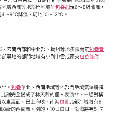
南地域西部等地部門地域呈
包養網
現6～8級陣風，
4～8℃降溫，局地10～12℃。
部、云南西部和中北部、貴州等地多陰雨氣
包養管
南部等地的部門地域有小到中雪或雨夾
包養條件
**。
包養
華北、西南地域等地部門地域氣溫將降
，此刻完全變成了林天秤的個人表演**，一場對稱
灣以東瀛面、巴士海峽、南海
包養
北部海域將有5
8級的西南風。別的，10日白日，渤海將有5~7