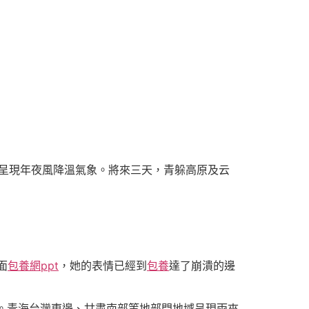
呈現年夜風降溫氣象。將來三天，青躲高原及云
面
包養網ppt
，她的表情已經到
包養
達了崩潰的邊
。青海台灣東邊、甘肅南部等地部門地域呈現雨夾