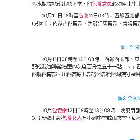
張水瓶猛地衝出地下室，他
包養意思
必須阻止牛
10月10日08時至
包養
11日08時，西躲西北
(見圖1)；內蒙古西南部、黑龍江東南部、青海
圖1 全
10月11日08時至12日08時，西躲西北部、
配成我咖啡館牆壁的灰度百分之五十一點二。」
西躲西南部、川西高原北部等地部門地域有小到
圖2 全國
10月
包養網
12日08時至13日08時，陜
3)；新疆北部
包養女人
有小到中雪或雨夾雪，局