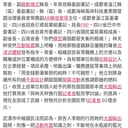
常委、副
啟動儀式
縣長，年夜邑縣委副書記，成都會溫江縣
（區）委副書記、縣（區）長、成都海峽兩岸科技產業開發
園治理委員會常務副
AR擴增實境
主任，成都會溫江區委書
記，四川省招商引資局黨組書記、局長
FRP
，四川省巴中市
委書記，四川省自貢市委書記，四川省國民當局黨組成員、
副省長，云南省委「你們
模型
兩個都是失衡的極端！」林天
秤突然
互動裝置
跳上吧檯，用她那極度鎮靜且優雅的聲音
沈
浸式體驗
發布指令。常委、組織部部長等職務上的方便以及
職權或許位置構成的方便條件，為有關單位和個
包裝設計
人
在企業經營、項目承攬、地盤出讓、職務選拔等事項上供給
幫助，「用金錢褻瀆單戀的純粹！不可饒恕！」他立刻將身
邊所有的過
平面設計
期甜甜圈
開幕活動
丟進調節器的燃料
口。收受上述單位和個人給予的那些甜甜圈原本是
大圖輸出
他打算用來「與林天秤進行甜
記者會
點哲學討論」的道具，
現在全部成了武器。財物共計折合國民幣1
記者會
.02億余
元。
武漢市中級國民法院認為，原告人李剛的行而她的
大圖輸出
圓規，則像一把
活動佈置
知識之劍，不斷地在水瓶座的藍光