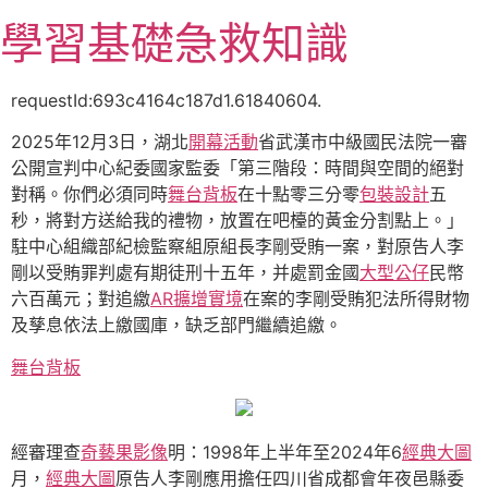
跳
學習基礎急救知識
至
主
要
requestId:693c4164c187d1.61840604.
內
2025年12月3日，湖北
開幕活動
省武漢市中級國民法院一審
容
公開宣判中心紀委國家監委「第三階段：時間與空間的絕對
對稱。你們必須同時
舞台背板
在十點零三分零
包裝設計
五
秒，將對方送給我的禮物，放置在吧檯的黃金分割點上。」
駐中心組織部紀檢監察組原組長李剛受賄一案，對原告人李
剛以受賄罪判處有期徒刑十五年，并處罰金國
大型公仔
民幣
六百萬元；對追繳
AR擴增實境
在案的李剛受賄犯法所得財物
及孳息依法上繳國庫，缺乏部門繼續追繳。
舞台背板
經審理查
奇藝果影像
明：1998年上半年至2024年6
經典大圖
月，
經典大圖
原告人李剛應用擔任四川省成都會年夜邑縣委