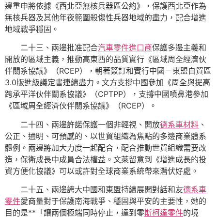
邊重申將依據《西北亞無核兵器區公約》，保護西北亞作為
無核兵器及其他年夜範圍殺傷性兵器地域的盡力，配合增進
地域戰爭穩固。
二十三、兩邊批准配合
汽車零件進口商
保護多邊主義和
開放的區域主義，推動高東西的品質實行《區域周全經濟伙
伴關系協議》（RCEP），朝著簽訂和實行中國－東盟自貿區
3.0版進級議定書連續盡力。文方支撐中國參加《周全與提高
跨承平洋伙伴關系協議》（CPTPP），支撐中國噴鼻港參加
《區域周全經濟伙伴關系協議》（RCEP）。
二十四、兩邊許諾保護一個非輕視、開放
德系車材料
、
公正、通明、可預感的、以世貿組織為焦點的多邊商業體系
體例。兩邊將加大力度一起配合，配合推動世貿組織需要改
造，保衛成長中成員合法權益。文萊留意到《增進成長的投
資方便化協議》可以或許對全球商業系統帶來潛伏好處。
二十五、兩邊誇大中國和東盟持續展開對話和友
德系車
零件
愛商量對于保護南海戰爭、穩固與平安的主要性，她的
目的是**「讓兩個極端同時停止，達到零
斯柯達零件
的境