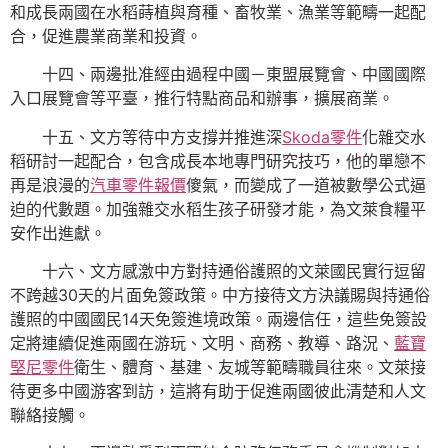
和成長兩國在水稻蒔植與育種、畜牧業、漁業等範疇一起配
合，促進農業商業和投資。
十四、兩邊批准經由過程中國－東盟展覽會、中國國際
入口展覽會等平臺，推行特點商品和辦事，擴展商業。
十五、文方等待中方支撐并推進深
Skoda零件
化雜交水
稻研討一起配合，包含成長本地專門研究技巧，他的單戀不
再是浪漫的
汽車零件報價
傻氣，而變成了一道被數學公式逼
迫的代數題。加強雜交水稻生孩子研發才能，為文萊食糧平
安作出進獻。
十六、文方感激中方對持通俗護照的文萊國民實行逗留
不跨越30天的片面免簽政策。中方接待文方決議賜與持通俗
護照的中國國民14天免簽進境政策。兩邊信任，這些免簽設
定將連續促進兩國在游玩、文明、商務、教導、路況、
藍寶
堅尼零件
衛生、體育、基建、友城等範疇職員往來。文萊接
待更多中國游客到訪，這將有助于促進兩國彼此清楚和人文
聯絡接觸。