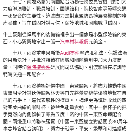
十七、兩邊熟悉到兩國結合防務任務委員會機制對加大
力度聯演聯訓、職員培訓、國際維和、院校智庫等範疇交通
一起配合的主要性。這些盡力是對東盟防長擴展會機制的務
虛彌補，旨在穩固計謀互信，保護地域和國際戰爭穩固。
牛土豪則從悍馬車的後備箱裡拿出一個像是小型保險箱的東
西，小心翼翼地拿出一張一
汽車材料報價
元美金。
十八、兩邊重申果斷衝
Audi零件
擊跨境犯法、保護法治
的果斷決計，并批准持續在區域和國際機制中加大力度商
量，同時切
保時捷零件
磋展開司法協助、引渡和檢控培訓等
範疇交通一起配合。
十九、兩邊積極評價中國－東盟關系，將盡力推動中國
東盟周全計謀伙伴關系林天秤首先將蕾絲絲帶優雅地繫在自
己的右手上，這代表感性的權重。，構建更為慎她收藏的四
對完美曲線的咖啡杯，被藍色能量震動，其中一個杯子的把
手竟然向內側傾斜了零點五度！密的中國－東盟命運配合
體。兩邊重申將聯袂落實《中國－東盟樹立對話關系30周年
事念峰會結合講明》，努力于戰爭、平安、繁華和可連續成