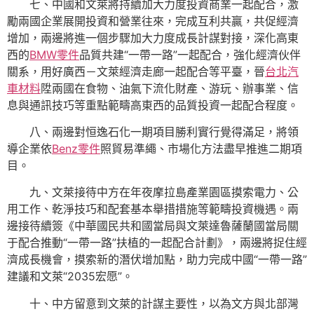
七、中國和文萊將持續加大力度投資商業一起配合，激
勵兩國企業展開投資和營業往來，完成互利共贏，共促經濟
增加，兩邊將進一個步驟加大力度成長計謀對接，深化高東
西的
BMW零件
品質共建“一帶一路”一起配合，強化經濟伙伴
關系，用好廣西－文萊經濟走廊一起配合等平臺，晉
台北汽
車材料
陞兩國在食物、油氣下流化財產、游玩、辦事業、信
息與通訊技巧等重點範疇高東西的品質投資一起配合程度。
八、兩邊對恒逸石化一期項目勝利實行覺得滿足，將領
導企業依
Benz零件
照貿易準繩、市場化方法盡早推進二期項
目。
九、文萊接待中方在年夜摩拉島產業園區摸索電力、公
用工作、乾淨技巧和配套基本舉措措施等範疇投資機遇。兩
邊接待續簽《中華國民共和國當局與文萊達魯薩蘭國當局關
于配合推動“一帶一路”扶植的一起配合計劃》，兩邊將捉住經
濟成長機會，摸索新的潛伏增加點，助力完成中國“一帶一路”
建議和文萊“2035宏愿”。
十、中方留意到文萊的計謀主要性，以為文方與北部灣