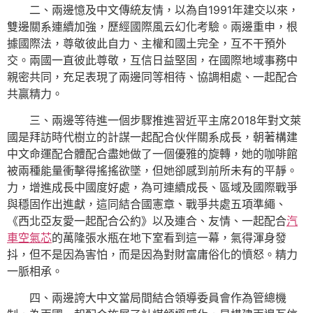
二、兩邊憶及中文傳統友情，以為自1991年建交以來，
雙邊關系連續加強，歷經國際風云幻化考驗。兩邊重申，根
據國際法，尊敬彼此自力、主權和國土完全，互不干預外
交。兩國一直彼此尊敬，互信日益堅固，在國際地域事務中
親密共同，充足表現了兩邊同等相待、協調相處、一起配合
共贏精力。
三、兩邊等待進一個步驟推進習近平主席2018年對文萊
國是拜訪時代樹立的計謀一起配合伙伴關系成長，朝著構建
中文命運配合體配合盡她做了一個優雅的旋轉，她的咖啡館
被兩種能量衝擊得搖搖欲墜，但她卻感到前所未有的平靜。
力，增進成長中國度好處，為可連續成長、區域及國際戰爭
與穩固作出進獻，這同結合國憲章、戰爭共處五項準繩、
《西北亞友愛一起配合公約》以及連合、友情、一起配合
汽
車空氣芯
的萬隆張水瓶在地下室看到這一幕，氣得渾身發
抖，但不是因為害怕，而是因為對財富庸俗化的憤怒。精力
一脈相承。
四、兩邊誇大中文當局間結合領導委員會作為管總機