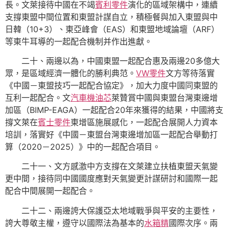
長。文萊接待中國在不竭
賓利零件
演化的區域架構中，連續
支撐東盟中間位置和東盟計謀自立，積極餐與加入東盟與中
日韓（10+3）、東亞峰會（EAS）和東盟地域論壇（ARF）
等東牛耳導的一起配合機制并作出進獻。
二十、兩邊以為，中國東盟一起配合惠及兩邊20多億大
眾，是區域經濟一體化的勝利典范。
VW零件
文方等待落實
《中國－東盟技巧一起配合協定》，加大力度中國同東盟的
互利一起配合。文
汽車機油芯
萊贊賞中國與東盟台灣東邊增
加區（BIMP-EAGA）一起配合20年來獲得的結果，中國將支
撐文萊在
賓士零件
東增區施展感化，一起配合展開人力資本
培訓，落實好《中國－東盟台灣東邊增加區一起配合舉動打
算（2020－2025）》中的一起配合項目。
二十一、文方感激中方支撐在文萊建立扶植東盟天氣變
更中間，接待同中國國度應對天氣變更計謀研討和國際一起
配合中間展開一起配合。
二十二、兩邊誇大保護亞太地域戰爭與平安的主要性，
誇大尊敬主權，遵守以國際法為基本的
水箱精
國際次序。兩