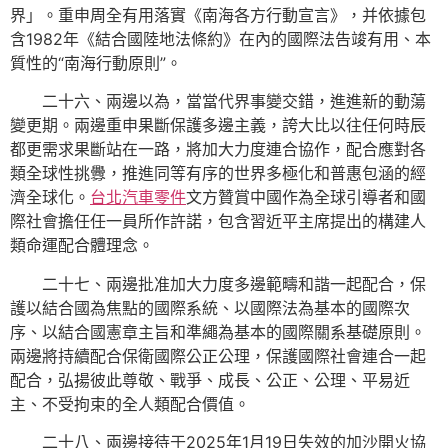
界」。重申周全有用落實《南海各方行動宣言》，并依據包
含1982年《結合國陸地法條約》在內的國際法告竣有用、本
質性的“南海行動原則”。
二十六、兩邊以為，當當代界事變交錯，進進新的動蕩
變更期。兩邊重申果斷保護多邊主義，誇大比以往任何時辰
都更需求果斷站在一路，將加大力度連合協作，配合應對各
類全球性挑釁，推進同等有序的世界多極化和普惠包涵的經
濟全球化。
台北汽車零件
文方贊賞中國作為全球引導者和國
際社會擔任任一員所作許諾，包含習近平主席提出的構建人
類命運配合體理念。
二十七、兩邊批准加大力度多邊範疇和諧一起配合，保
護以結合國為焦點的國際系統、以國際法為基本的國際次
序、以結合國憲章主旨和準繩為基本的國際關系基礎原則。
兩邊將持續配合保衛國際公正公理，保護國際社會連合一起
配合，弘揚彼此尊敬、戰爭、成長、公正、公理、平易近
主、不受拘束的全人類配合價值。
二十八、兩邊接待于2025年1月19日失效的加沙開火協