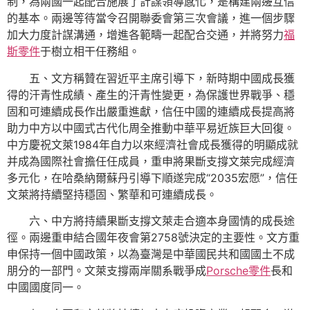
制，為兩國一起配合施展了計謀領導感化，是構建兩邊互信
的基本。兩邊等待當令召開聯委會第三次會議，進一個步驟
加大力度計謀溝通，增進各範疇一起配合交通，并將努力
福
斯零件
于樹立相干任務組。
五、文方稱贊在習近平主席引導下，新時期中國成長獲
得的汗青性成績、產生的汗青性變更，為保護世界戰爭、穩
固和可連續成長作出嚴重進獻，信任中國的連續成長提高將
助力中方以中國式古代化周全推動中華平易近族巨大回復。
中方慶祝文萊1984年自力以來經濟社會成長獲得的明顯成就
并成為國際社會擔任任成員，重申將果斷支撐文萊完成經濟
多元化，在哈桑納爾蘇丹引導下順遂完成“2035宏愿”，信任
文萊將持續堅持穩固、繁華和可連續成長。
六、中方將持續果斷支撐文萊走合適本身國情的成長途
徑。兩邊重申結合國年夜會第2758號決定的主要性。文方重
申保持一個中國政策，以為臺灣是中華國民共和國國土不成
朋分的一部門。文萊支撐兩岸關系戰爭成
Porsche零件
長和
中國國度同一。