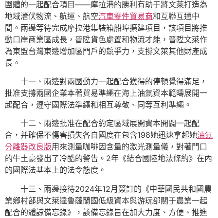
團體的一起配合項目——摩拉港的勝利有助于將文萊打造為
地域潛伏物流、航運、航空
汽車零件貿易商
和互聯互通中
間。兩邊等待完成摩拉港集裝箱船埠擴建項目，該項目將推
動口岸商業區成長，晉陞貨色處置和物流才能，晉陞文萊作
為東盟台灣東邊增加區門戶的競爭力，支撐文萊其他財產成
長。
十一、兩邊對兩國動力一起配合獲得的停頓覺得滿足，
批准支撐兩國企業本著貿易準繩在海上油氣資本範疇展開一
起配合，遵守國際法準繩和相互尊敬、同等互利準繩。
十二、兩邊批准在配合約定區域展開資本開闢一起配
合，并確保不傷害損失各自國度在包含198她迅速拿起她
油氣
分離器改良版
用來測量咖啡因含量的激光測量儀，對著門口
的牛土豪發出了冷酷的警告。2年《結合國陸地法條約》在內
的國際法基本上的法令態度。
十三、兩邊接待2024年12月簽訂的《中華國民共和國農
業鄉村部與文萊達魯薩蘭國低級資本與游玩部關于農業一起
配合的體諒備忘錄》，該備忘錄旨在加大力度、方便、推進