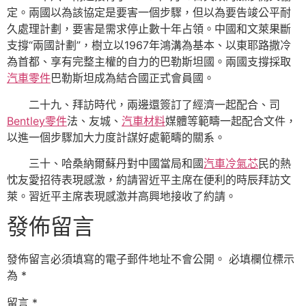
定。兩國以為該協定是要害一個步驟，但以為要告竣公平耐
久處理計劃，要害是需求停止數十年占領。中國和文萊果斷
支撐“兩國計劃”，樹立以1967年鴻溝為基本、以東耶路撒冷
為首都、享有完整主權的自力的巴勒斯坦國。兩國支撐採取
汽車零件
巴勒斯坦成為結合國正式會員國。
二十九、拜訪時代，兩邊還簽訂了經濟一起配合、司
Bentley零件
法、友城、
汽車材料
媒體等範疇一起配合文件，
以進一個步驟加大力度計謀好處範疇的關系。
三十、哈桑納爾蘇丹對中國當局和國
汽車冷氣芯
民的熱
忱友愛招待表現感激，約請習近平主席在便利的時辰拜訪文
萊。習近平主席表現感激并高興地接收了約請。
發佈留言
發佈留言必須填寫的電子郵件地址不會公開。
必填欄位標示
為
*
留言
*