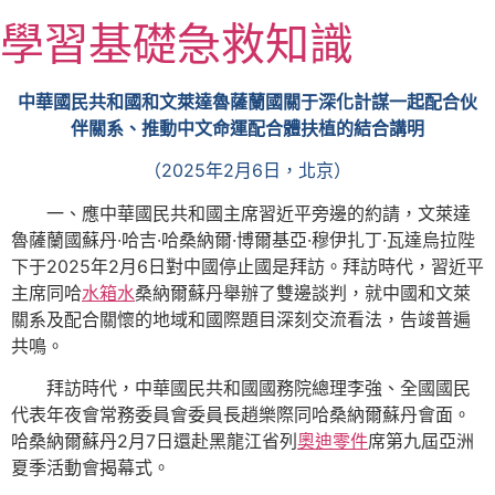
跳
學習基礎急救知識
至
主
要
中華國民共和國和文萊達魯薩蘭國關于深化計謀一起配合伙
內
伴關系、推動中文命運配合體扶植的結合講明
容
（2025年2月6日，北京）
一、應中華國民共和國主席習近平旁邊的約請，文萊達
魯薩蘭國蘇丹·哈吉·哈桑納爾·博爾基亞·穆伊扎丁·瓦達烏拉陛
下于2025年2月6日對中國停止國是拜訪。拜訪時代，習近平
主席同哈
水箱水
桑納爾蘇丹舉辦了雙邊談判，就中國和文萊
關系及配合關懷的地域和國際題目深刻交流看法，告竣普遍
共鳴。
拜訪時代，中華國民共和國國務院總理李強、全國國民
代表年夜會常務委員會委員長趙樂際同哈桑納爾蘇丹會面。
哈桑納爾蘇丹2月7日還赴黑龍江省列
奧迪零件
席第九屆亞洲
夏季活動會揭幕式。