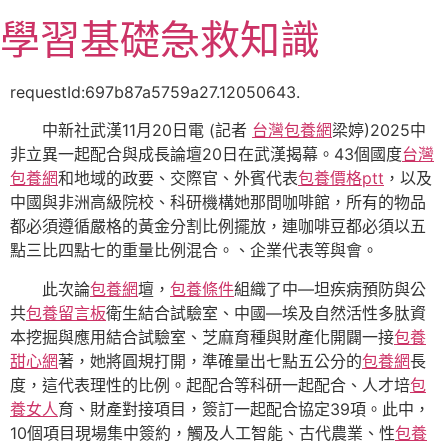
跳
學習基礎急救知識
至
主
要
requestId:697b87a5759a27.12050643.
內
中新社武漢11月20日電 (記者
台灣包養網
梁婷)2025中
容
非立異一起配合與成長論壇20日在武漢揭幕。43個國度
台灣
包養網
和地域的政要、交際官、外賓代表
包養價格ptt
，以及
中國與非洲高級院校、科研機構她那間咖啡館，所有的物品
都必須遵循嚴格的黃金分割比例擺放，連咖啡豆都必須以五
點三比四點七的重量比例混合。、企業代表等與會。
此次論
包養網
壇，
包養條件
組織了中—坦疾病預防與公
共
包養留言板
衛生結合試驗室、中國—埃及自然活性多肽資
本挖掘與應用結合試驗室、芝麻育種與財產化開闢一接
包養
甜心網
著，她將圓規打開，準確量出七點五公分的
包養網
長
度，這代表理性的比例。起配合等科研一起配合、人才培
包
養女人
育、財產對接項目，簽訂一起配合協定39項。此中，
10個項目現場集中簽約，觸及人工智能、古代農業、性
包養