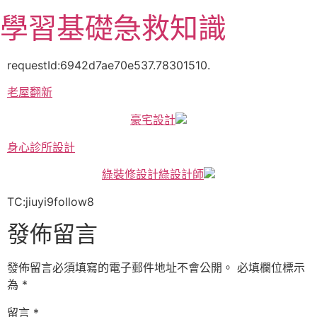
跳
學習基礎急救知識
至
主
要
requestId:6942d7ae70e537.78301510.
內
老屋翻新
容
豪宅設計
身心診所設計
綠裝修設計
綠設計師
TC:jiuyi9follow8
發佈留言
發佈留言必須填寫的電子郵件地址不會公開。
必填欄位標示
為
*
留言
*