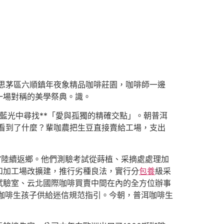
思茅區六順鎮年夜象精品咖啡莊園，咖啡師一邊
一場對稱的美學祭典。識。
藍光中尋找**「愛與孤獨的精確交點」。朝普洱
她看到了什麼？輩咖農把生豆直接賣給工場，支出
”陸續返鄉。他們測驗考試從蒔植、采摘處處理加
和加工場改擴建，推行劣種良法，實行分
包養
級采
試驗室、云北國際咖啡買賣中間在內的全方位辦事
咖啡生孩子供給迷信規范指引。今朝，普洱咖啡生