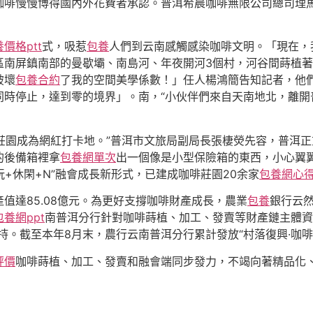
啡慢慢博得國內外花費者承認。普洱希晨咖啡無限公司總司理馬
價格ptt
式，吸惹
包養
人們到云南感觸感染咖啡文明。「現在，
區南屏鎮南部的曼歇壩、南島河、年夜開河3個村，河谷間蒔植著
破壞
包養合約
了我的空間美學係數！」任人楊鴻簡告知記者，他們
同時停止，達到零的境界」。南，“小伙伴們來自天南地北，離
一批莊園成為網紅打卡地。”普洱市文旅局副局長張棲熒先容，普洱
的後備箱裡拿
包養網單次
出一個像是小型保險箱的東西，小心翼
+休閑+N”融會成長新形式，已建成咖啡莊園20余家
包養網心
值達85.08億元。為更好支撐咖啡財產成長，農業
包養
銀行云
包養網ppt
南普洱分行針對咖啡蒔植、加工、發賣等財產鏈主體資
。截至本年8月末，農行云南普洱分行累計發放“村落復興·咖啡貸”
評價
咖啡蒔植、加工、發賣和融會端同步發力，不竭向著精品化