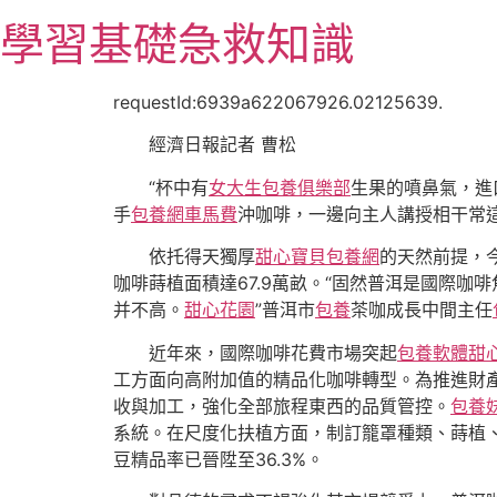
跳
學習基礎急救知識
至
主
要
requestId:6939a622067926.02125639.
內
經濟日報記者 曹松
容
“杯中有
女大生包養俱樂部
生果的噴鼻氣，進
手
包養網車馬費
沖咖啡，一邊向主人講授相干常
依托得天獨厚
甜心寶貝包養網
的天然前提，
咖啡蒔植面積達67.9萬畝。“固然普洱是國際
并不高。
甜心花園
”普洱市
包養
茶咖成長中間主任
近年來，國際咖啡花費市場突起
包養軟體
甜
工方面向高附加值的精品化咖啡轉型。為推進財
收與加工，強化全部旅程東西的品質管控。
包養
系統。在尺度化扶植方面，制訂籠罩種類、蒔植、
豆精品率已晉陞至36.3%。