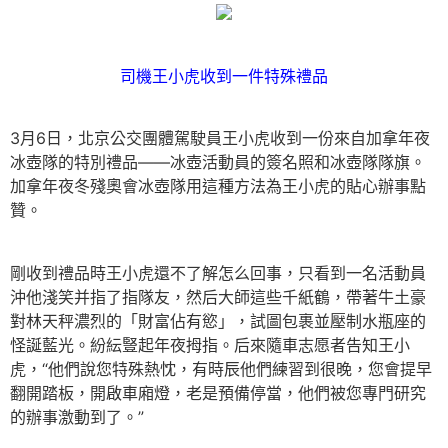
司機王小虎收到一件特殊禮品
3月6日，北京公交團體駕駛員王小虎收到一份來自加拿年夜
冰壺隊的特別禮品——冰壺活動員的簽名照和冰壺隊隊旗。
加拿年夜冬殘奧會冰壺隊用這種方法為王小虎的貼心辦事點
贊。
剛收到禮品時王小虎還不了解怎么回事，只看到一名活動員
沖他淺笑并指了指隊友，然后大師這些千紙鶴，帶著牛土豪
對林天秤濃烈的「財富佔有慾」，試圖包裹並壓制水瓶座的
怪誕藍光。紛紜豎起年夜拇指。后來隨車志愿者告知王小
虎，“他們說您特殊熱忱，有時辰他們練習到很晚，您會提早
翻開踏板，開啟車廂燈，老是預備停當，他們被您專門研究
的辦事激動到了。”