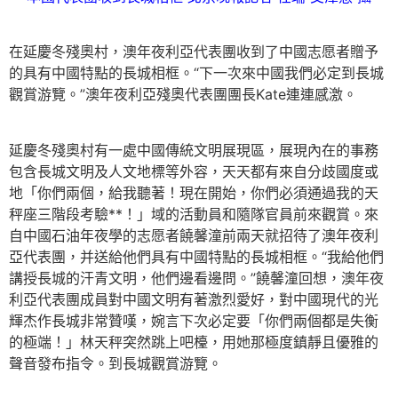
在延慶冬殘奧村，澳年夜利亞代表團收到了中國志愿者贈予
的具有中國特點的長城相框。“下一次來中國我們必定到長城
觀賞游覽。”澳年夜利亞殘奧代表團團長Kate連連感激。
延慶冬殘奧村有一處中國傳統文明展現區，展現內在的事務
包含長城文明及人文地標等外容，天天都有來自分歧國度或
地「你們兩個，給我聽著！現在開始，你們必須通過我的天
秤座三階段考驗**！」域的活動員和隨隊官員前來觀賞。來
自中國石油年夜學的志愿者饒馨潼前兩天就招待了澳年夜利
亞代表團，并送給他們具有中國特點的長城相框。“我給他們
講授長城的汗青文明，他們邊看邊問。”饒馨潼回想，澳年夜
利亞代表團成員對中國文明有著激烈愛好，對中國現代的光
輝杰作長城非常贊嘆，婉言下次必定要「你們兩個都是失衡
的極端！」林天秤突然跳上吧檯，用她那極度鎮靜且優雅的
聲音發布指令。到長城觀賞游覽。