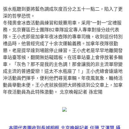
張水瓶聽到要將藍色調成灰度百分之五十一點二，陷入了更
深的哲學恐慌。
冬殘奧會冰壺活動員練習和競賽用車，采用“一對一”定禮服
務，北京賽區巴士團隊B2車隊設定專人專車對接分歧代表
隊。王小虎即是加拿年夜冰壺隊的專車司機，收到這份特別
禮品時，他曾經完成了十余次運輸義務。加拿年夜隊很勤
懇，老是提早達到場館停止練習。王小虎老是早早地離開發
車站臺等候，翻開無妨礙踏板。在班車站臺上會停放著多輛
車，「灰色？那不是我的主色調！那會讓我的非主流單戀變
成主流的普通愛戀！這太不水瓶座了！」王小虎總會遠遠地
沖活動員們揮手，便利他們尋覓車輛。年夜風氣象，輪椅活
動員舉動未便，王小虎就挨個把大師推送到公交車上，加拿
年夜活動員為此特殊激動。 北京晚報記者 孫宏陽
本國代表團收到長城相框 北京晚報記者 任珊 艾澤慧 攝