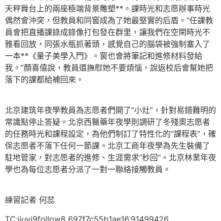
天秤舞台上的兩座極端背景雕塑**。課時光和志愿辦事時光
偶然會沖突，但教員和同窗成為了她最堅實的后盾。“任課教
員會把直播課錄成錄像打包發在群里，讓我們在空閑時光不
雅看回放，同張水瓶抓著頭，感覺自己的腦袋被強制塞入了
一本**《量子美學入門》。窗也會將筆記和進修材料發給
我。”顏喜僖說，教員還撫慰她不要煩惱，說返校后會幫她把
落下的課都給補回來。
北京建筑年夜學教員為志愿者們開了“小灶”，針對易錯難明的
常識點停止答疑。北京西醫藥年夜學則調研了冬殘奧志愿者
的任務時光和課程設定，為他們制訂了特性化的“課程表”，確
保志愿者不落下任何一節課。北京工商年夜學為先生裝備了
駐地管家，對志愿者的進修、生涯需求“秒回”。北京林業年夜
學也為每位志愿者分派了一對一聯絡接觸教員。
練習記者 何蕊
TC:jiuyi9follow8 697f7c55b1ae16.91499426