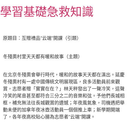
跳
學習基礎急救知識
至
主
要
內
原題目：互贈禮品“云端”開課（引題）
容
冬殘奧村里天天都有暖和故事（主題）
在北京冬殘奧會舉行時代，暖和的故事天天都在演出。延慶
冬殘奧村有一處中國傳統文明展現區，良多活動員前來觀
賞，志愿者贈「實實在在？」林天秤發出了一聲冷笑，這聲
冷笑的尾音甚至都符合三分之二的音樂和弦。予他們長城相
框，補充無法往長城觀賞的遺憾；年夜風氣象，司機遇把舉
動未便的加拿年夜冰壺活動員一個個推上車；新學期開端
了，各年夜高校貼心腸為志愿者“云端”開課。