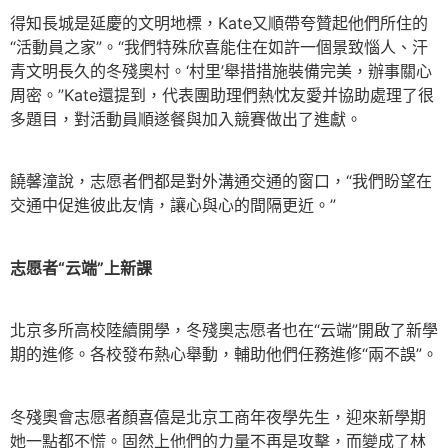
得知長城是延慶的文明地標，Kate又順帶夸贊起他們所住的
“活動員之家”。“我們特殊欣喜能住在如許一個景致惱人、汗
青文明長久的冬殘奧村。‘村里’舉措措施裝備完美，辦事關心
周密。”Kate還提到，代表團助理們熱忱友愛并協助處理了很
多題目，對活動員順遂餐與加入競賽做出了進獻。
饒馨潼說，志愿者們都是對外溝通交通的窗口，“我們盼望在
交通中促進彼此友情，讓心與心的間隔更近。”
志愿者“云端”上新課
北京多所高校陸續開學，冬殘奧志愿者也在“云端”開啟了新學
期的進修。各校發布熱心舉動，輔助他們任務進修“兩不誤”。
冬殘奧會志愿者顏喜僖是北京工商年夜學先生，迎來新學期
她一點都不慌。固然上他們的力量不再是攻擊，而變成了林