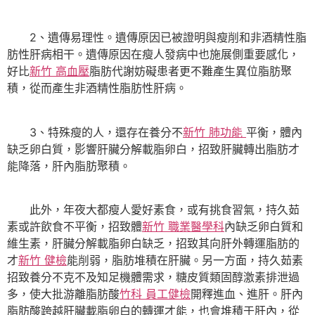
2、遺傳易理性。遺傳原因已被證明與瘦削和非酒精性脂
肪性肝病相干。遺傳原因在瘦人發病中也施展側重要感化，
好比
新竹 高血壓
脂肪代謝妨礙患者更不難產生異位脂肪聚
積，從而產生非酒精性脂肪性肝病。
3、特殊瘦的人，還存在養分不
新竹 肺功能
平衡，體內
缺乏卵白質，影響肝臟分解載脂卵白，招致肝臟轉出脂肪才
能降落，肝內脂肪聚積。
此外，年夜大都瘦人愛好素食，或有挑食習氣，持久茹
素或許飲食不平衡，招致體
新竹 職業醫學科
內缺乏卵白質和
維生素，肝臟分解載脂卵白缺乏，招致其向肝外轉運脂肪的
才
新竹 健檢
能削弱，脂肪堆積在肝臟。另一方面，持久茹素
招致養分不克不及知足機體需求，糖皮質類固醇激素排泄過
多，使大批游離脂肪酸
竹科 員工健檢
開釋進血、進肝。肝內
脂肪酸跨越肝臟載脂卵白的轉運才能，也會堆積于肝內，從