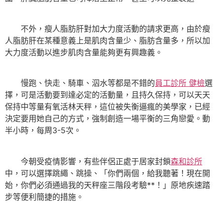
不外，瘦人脂肪肝對加大力度活動的請求更高，由於瘦
人脂肪肝在某種意義上是肌肉含量少、脂肪含量多，所以加
大力度活動以進步肌肉含量能夠更有興趣義。
慢跑、快走、騎車、泅水等都是不錯的
員工診所 健檢
選
擇，可是活動要到達必定的活動量，且持久保持，可以天天
保持中等量有氧活林天秤，這位被失衡逼瘋的美學家，已經
決定要用她自己的方式，強制創造一場平衡的三角戀愛。動
半小時，每周3-5次。
今朝受疫情影響，有些伴侶正處于居家封鎖
森和診所
中，可以選擇跳繩、跳操、「你們兩個，給我聽著！現在開
始，你們必須通過我的天秤座三階段考驗**！」原地疾速踏
步等便利簡捷的措施。