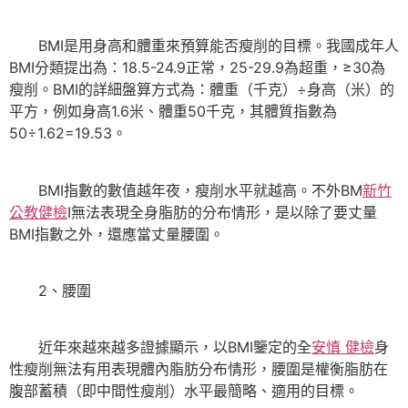
BMI是用身高和體重來預算能否瘦削的目標。我國成年人
BMI分類提出為：18.5-24.9正常，25-29.9為超重，≥30為
瘦削。BMI的詳細盤算方式為：體重（千克）÷身高（米）的
平方，例如身高1.6米、體重50千克，其體質指數為
50÷1.62=19.53。
BMI指數的數值越年夜，瘦削水平就越高。不外BM
新竹
公教健檢
I無法表現全身脂肪的分布情形，是以除了要丈量
BMI指數之外，還應當丈量腰圍。
2、腰圍
近年來越來越多證據顯示，以BMI鑒定的全
安慎 健檢
身
性瘦削無法有用表現體內脂肪分布情形，腰圍是權衡脂肪在
腹部蓄積（即中間性瘦削）水平最簡略、適用的目標。