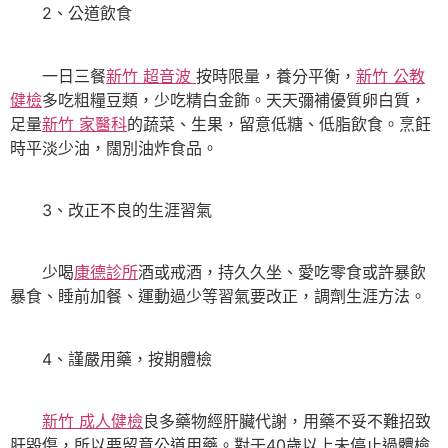
2、公道飲食
一日三餐
新竹 超音波
按時限量，養分平衡，
新竹 公教
健檢
多吃粗糧豆類，少吃精白金飾。天天彌補優質卵白質，
足量
新竹 家醫科
的蔬菜、生果，留意低糖、低脂飲食。烹飪
時平淡少油，闊別油炸食品。
3、改正不良的生涯習氣
少喝
康德診所
酒或戒酒，持久久坐、愛吃零食或許暴飲
暴食、睡前加餐、運動過少等習氣要改正，調劑生涯方法。
4、謹嚴用藥，按期體檢
新竹 成人健檢
良多藥物經肝臟代謝，用藥不妥不難招致
肝毀傷，所以要留意公道用藥。對于40歲以上未停止過體檢