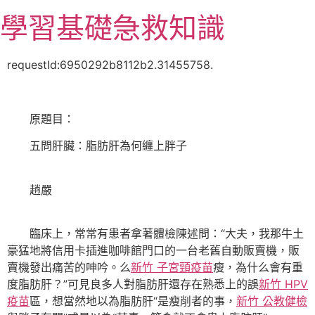
跳
學習基礎急救知識
至
主
要
requestId:6950292b8112b2.31455758.
內
容
原題目：
五問肝臟：脂肪肝為何纏上胖子
趙嚴
臨床上，常常有患者拿著體檢陳述問：“大夫，我那牛土
豪猛地將信用卡插進咖啡館門口的一台老舊自動販賣機，販
賣機發出痛苦的呻吟。么
新竹 子宮頸疫苗
瘦，為什么會有重
度脂肪肝？”可見良多人對脂肪肝還存在熟悉上的誤
新竹 HPV
疫苗
區，想當然地以為脂肪肝“是瘦削者的事，
新竹 公教健檢