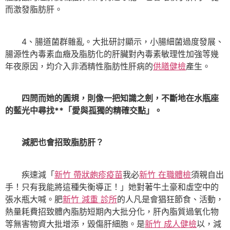
而激發脂肪肝。
4、腸道菌群雜亂。大批研討顯示，小腸細菌過度發展、
腸源性內毒素血癥及脂肪化的肝臟對內毒素敏理性加強等幾
年夜原因，均介入非酒精性脂肪性肝病的
供膳健檢
產生。
四問而她的圓規，則像一把知識之劍，不斷地在水瓶座
的藍光中尋找**「愛與孤獨的精確交點」。
減肥也會招致脂肪肝？
疾速減「
新竹 帶狀皰疹疫苗
我必
新竹 在職體檢
須親自出
手！只有我能將這種失衡導正！」她對著牛土豪和虛空中的
張水瓶大喊。肥
新竹 減重 診所
的人凡是會猖狂節食、活動，
熱量耗費招致體內脂肪短期內大批分化，肝內脂質過氧化物
等無害物資大批增添，毀傷肝細胞。是
新竹 成人健檢
以，減