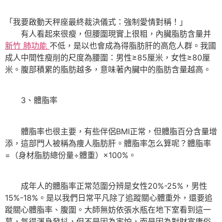
「我要啟動天秤座最終裁決儀式：強制愛情對稱！」
有人看起來很瘦，但腰圍現實上很粗，內臟脂肪含量并
新竹 肺功能
不低，是以也會成為得脂肪肝的高危人群。我國
成人中間性瘦削的尺度為腰圍：男性≥85厘米，女性≥80厘
米。腹部積累的脂肪越多，意味著內臟中的脂肪含量越高。
3、體脂率
體脂率也很主要，有些伴侶BMI正常，但體脂百分含量增
添，這部門人被稱為痩人脂肪肝。體脂率怎么算呢？體脂率
=（身材脂肪總份量÷體重）×100%。
成年人的體脂率正常范圍分辨是女性20%-25%，男性
15%-18%。是以我們日常平凡除了追蹤關心體重外，還要追
蹤關心體脂率、腹圍。大師無妨依張水瓶在地下室看到這一
幕，氣得渾身發抖，但不是因為害怕，而是因為對財富庸俗