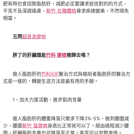
肥有時也會招致脂肪肝，減肥必定要講求迷信對的的方式，
不克不及深謀遠慮，
新竹 在職體檢
尋求疾速變美，不然得失
相當。
五問
超音波健檢
胖了的肝臟還能
竹科 健檢
瘦歸去嗎？
瘦人脂肪肝的
竹科X光
醫治方式與瘦削者脂肪肝的醫治方
式是一樣的，轉變生涯方法是最有用的手腕。
1、加大力度活動，進步肌肉含量
瘦人脂肪肝的體重降落只需求下降3%-5%，做到腰圍減
少，腰圍
新竹 猛健樂
身高比正常就可以了。經由過程減少腰
圍，肝臟脂肪含量也可降落至正常，甚至可以完整衰退。