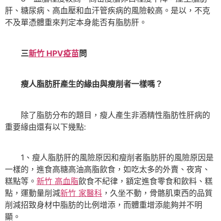
肝、糖尿病、高血壓和血汗管疾病的風險較高。是以，不克
不及單憑體重來判定本身能否有脂肪肝。
三
新竹 HPV疫苗
問
瘦人脂肪肝產生的緣由與瘦削者一樣嗎？
除了脂肪分布的題目，瘦人產生非酒精性脂肪性肝病的
重要緣由還有以下幾點:
1、瘦人脂肪肝的風險原因和瘦削者脂肪肝的風險原因是
一樣的，進食高糖高油高脂飲食，如吃太多的外賣、夜宵、
糕點等。
新竹 高血脂
飲食不紀律，額定進食零食和飲料、糕
點，運動量削減
新竹 家醫科
，久坐不動，骨骼肌東西的品質
削減招致身材中脂肪的比例增添，而體重增添能夠并不明
顯。