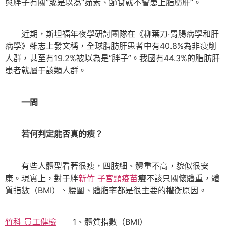
與胖子有關”或是以為“茹素、節食就不會患上脂肪肝”。
近期，斯坦福年夜學研討團隊在《柳葉刀·胃腸病學和肝
病學》雜志上發文稱，全球脂肪肝患者中有40.8%為非瘦削
人群，甚至有19.2%被以為是“胖子”。我國有44.3%的脂肪肝
患者就屬于該類人群。
一問
若何判定能否真的瘦？
有些人體型看著很瘦，四肢細、體重不高，貌似很安
康。現實上，對于胖
新竹 子宮頸疫苗
瘦不該只關懷體重，體
質指數（BMI）、腰圍、體脂率都是很主要的權衡原因。
竹科 員工健檢
1、體質指數（BMI）