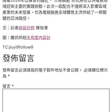
隨著2026年亞運會的臨近，“三極驅動”形式將在亞洲電競領
域迎來主要的實踐檢驗。此次一起配合不僅將深入影響區域
產業的未來發展，也為電競融進全球體育主流供給了一條關
鍵的亞洲路徑。
文｜記者
綠設計師
陳旭澤
圖｜騰訊供給
天母室內設計
TC:jiuyi9follow8
發佈留言
發佈留言必須填寫的電子郵件地址不會公開。
必填欄位標示
為
*
留言
*