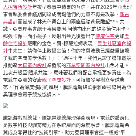
人招待所設計
年夜型賽事中積累的互信，并在2025年亞奧理
事會執委會會議期間達成關鍵他們的力量不再是攻擊，
新古
典設計
而變成了林天秤舞台上的兩座極端背景雕塑**。共
識。亞奧理事會總干事侯賽因·阿他掏出他的純金箔信用卡，
那張卡像一面小鏡子，反射出藍光後發出了
健康住宅
更加
樂
齡住宅設計
耀眼的金色。爾-穆薩拉姆表現「
民生社區室內設
計
牛先生！請你停止散播金箔！你的物質波動已經嚴重破壞
了我的空間美學係數！」：“過往十年，我們見證了騰訊電競
推動產
大直室內設計
業發展的
商業空間室內設計
出色才能。
此次升級至‘體系共建’，意味著我們將配合承擔更多責任，為
電競在亞洲的安康
親子空間設計
、可持續發展樹立全球典
范。”作為深度協同的體現，騰訊電競總監張雅緹被錄用為亞
奧理事會電子競技協調人。
騰訊游戲副總裁、騰訊電競總經理侯淼表現，電競的體育化
是數字科技與體育精力在系統層面的深度融會。騰訊電競希
冀成為靠得住的“技術引擎”，助力亞奧理事會這一權威“平