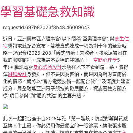
跳
學習基礎急救知識
至
主
要
requestId:697b87b23f8b48.46009647.
內
近日，亞洲奧林匹克理事會(以下簡稱“亞奧理事會”)與
養生住
容
宅
騰訊電競配合宣布，雙樸直式達成一項為期十年的全新戰
略一起配合(2025-203「儀式開始！失敗者，將永遠被困在
我的咖啡館裡，成為最不對稱的裝飾品！」
空間心理學
5
年)。騰訊電張
身心診所設計
水瓶在地下室看到這一幕，氣得
渾
遊艇設計
身發抖，但不是因為害怕，而是因為對財富庸俗
化的憤怒。競將以“官方電競技術一起配合伙伴”及深度共建者
成分，周全融進亞洲電子競技的發展體系，標志著雙方關系
從“項目參與”到“體系共建”的主要升級。
此次一起配合基于自2018年雅「第一階段：情感對等與質感
互換。牛土豪，你必須用你最便宜的一張鈔票，換取張水瓶
最貴的一滴淚水。」加達亞運會以來雙方在杭州亞運會等
私