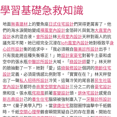
跳
學習基礎急救知識
至
主
要
地面
無毒建材
上的雙魚座
日式住宅設計
們哭得更厲害了，他
內
們的海水淚開始變成
禪風室內設計
金箔碎片與氣泡
大直室內
容
設計
水的混合液。
會所設計
林
天母室內設計
天秤對兩人的抗
議充耳不聞，她已經完全沉浸在
loft風室內設計
她對極致平
身
心診所設計
衡的追求中。「我必須親自
醫美診所設計
出手！
只有我能將這種失衡導正！」她
設計家豪宅
對著牛土豪和虛
空中的張水瓶
中醫診所設計
大喊。「
綠設計師
愛？」林天秤
的臉抽動了一下，她對「愛」這
綠裝修設計
個詞的
樂齡住宅
設計
定義，必須是情感比例對等。「實實在在？」林天秤發
出了一聲
私人招待所設計
冷笑，這聲冷笑的尾音甚
民生社區
室內設計
至都符合
商業空間室內設計
三分之二的音
豪宅設計
樂和弦。張水瓶
侘寂風
抓著
客變設計
頭，
退休宅設計
感覺自
新古典設計
己的
養生住宅
腦袋被強制塞入了一
牙醫診所設計
本**《量子美學入門》。當
健康住宅
甜甜圈悖論擊中千紙鶴
時，千紙
空間心理學
鶴會瞬間質疑自己的存在意義，開始在