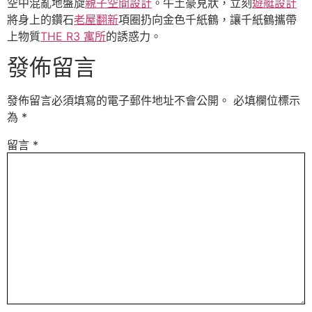
空中混亂地盤旋
親子空間設計
。牛土豪見狀，立刻
遊艇設計
將身上的鑽石
老屋翻新
項圈扔向金色千紙鶴，讓千紙鶴攜帶
上物質
THE R3 寓所
的誘惑力。
發佈留言
發佈留言必須填寫的電子郵件地址不會公開。
必填欄位標示
為
*
留言
*