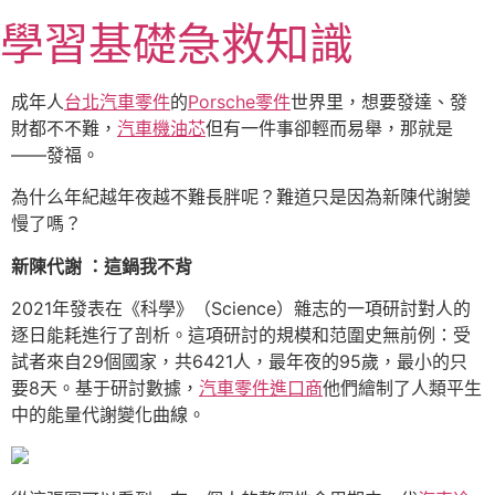
跳
學習基礎急救知識
至
主
要
成年人
台北汽車零件
的
Porsche零件
世界里，想要發達、發
內
財都不不難，
汽車機油芯
但有一件事卻輕而易舉，那就是
容
——發福。
為什么年紀越年夜越不難長胖呢？難道只是因為新陳代謝變
慢了嗎？
新陳代謝 ：這鍋我不背
2021年發表在《科學》（Science）雜志的一項研討對人的
逐日能耗進行了剖析。這項研討的規模和范圍史無前例：受
試者來自29個國家，共6421人，最年夜的95歲，最小的只
要8天。基于研討數據，
汽車零件進口商
他們繪制了人類平生
中的能量代謝變化曲線。