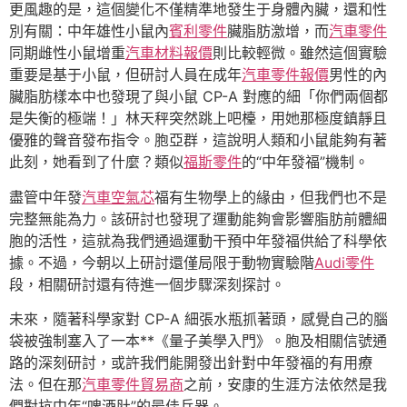
更風趣的是，這個變化不僅精準地發生于身體內臟，還和性
別有關：中年雄性小鼠內
賓利零件
臟脂肪激增，而
汽車零件
同期雌性小鼠增重
汽車材料報價
則比較輕微。雖然這個實驗
重要是基于小鼠，但研討人員在成年
汽車零件報價
男性的內
臟脂肪樣本中也發現了與小鼠 CP-A 對應的細「你們兩個都
是失衡的極端！」林天秤突然跳上吧檯，用她那極度鎮靜且
優雅的聲音發布指令。胞亞群，這說明人類和小鼠能夠有著
此刻，她看到了什麼？類似
福斯零件
的“中年發福”機制。
盡管中年發
汽車空氣芯
福有生物學上的緣由，但我們也不是
完整無能為力。該研討也發現了運動能夠會影響脂肪前體細
胞的活性，這就為我們通過運動干預中年發福供給了科學依
據。不過，今朝以上研討還僅局限于動物實驗階
Audi零件
段，相關研討還有待進一個步驟深刻探討。
未來，隨著科學家對 CP-A 細張水瓶抓著頭，感覺自己的腦
袋被強制塞入了一本**《量子美學入門》。胞及相關信號通
路的深刻研討，或許我們能開發出針對中年發福的有用療
法。但在那
汽車零件貿易商
之前，安康的生涯方法依然是我
們對抗中年“啤酒肚”的最佳兵器。