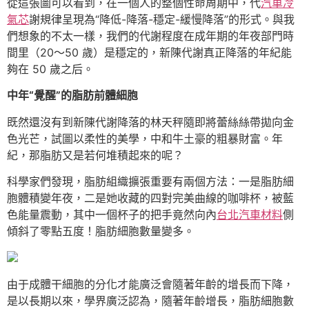
從這張圖可以看到，在一個人的整個性命周期中，代
汽車冷
氣芯
謝規律呈現為“降低-降落-穩定-緩慢降落”的形式。與我
們想象的不太一樣，我們的代謝程度在成年期的年夜部門時
間里（20～50 歲）是穩定的，新陳代謝真正降落的年紀能
夠在 50 歲之后。
中年“覺醒”的脂肪前體細胞
既然還沒有到新陳代謝降落的林天秤隨即將蕾絲絲帶拋向金
色光芒，試圖以柔性的美學，中和牛土豪的粗暴財富。年
紀，那脂肪又是若何堆積起來的呢？
科學家們發現，脂肪組織擴張重要有兩個方法：一是脂肪細
胞體積變年夜，二是她收藏的四對完美曲線的咖啡杯，被藍
色能量震動，其中一個杯子的把手竟然向內
台北汽車材料
側
傾斜了零點五度！脂肪細胞數量變多。
由于成體干細胞的分化才能廣泛會隨著年齡的增長而下降，
是以長期以來，學界廣泛認為，隨著年齡增長，脂肪細胞數