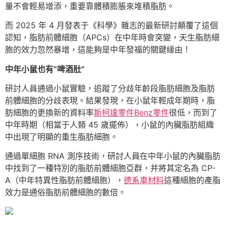
量不會輕易增添，重要靠體積膨脹來堆積脂肪。
而 2025 年 4 月發表于《科學》雜志的最新研討顛覆了這個
認知，脂肪前體細胞（APCs）在中年時會突變，天生脂肪細
胞的效力忽然暴增，這能夠是中年發福的關鍵緣由！
中年小鼠也有“啤酒肚”
研討人員通過小鼠實驗，追蹤了分歧年齡段脂肪細胞及脂肪
前體細胞的分歧表現。結果發現，在小鼠年輕成年期時，脂
肪細胞的更換新的資料率
斯柯達零件
Benz零件
很低，而到了
中年時期（相當于人類 45 歲擺佈），小鼠的內臟脂肪組織
中出現了明顯的重生脂肪細胞。
通過單細胞 RNA 測序技術，研討人員在中年小鼠的內臟脂肪
中找到了一種特別的脂肪前體細胞亞群，并將其定名為 CP-
A（中年特異性脂肪前體細胞），
德系車材料
這種細胞的產脂
效力是通俗脂肪前體細胞的數倍。