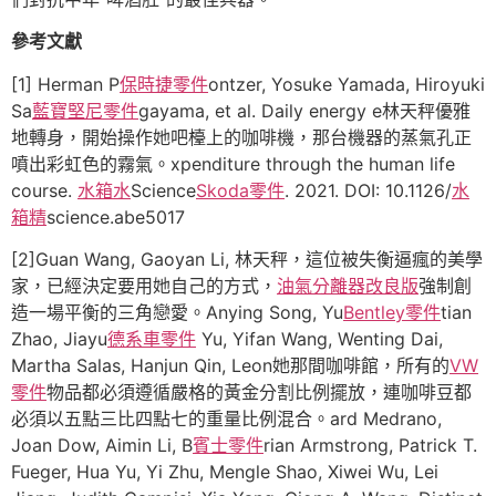
參考文獻
[1] Herman P
保時捷零件
ontzer, Yosuke Yamada, Hiroyuki
Sa
藍寶堅尼零件
gayama, et al. Daily energy e林天秤優雅
地轉身，開始操作她吧檯上的咖啡機，那台機器的蒸氣孔正
噴出彩虹色的霧氣。xpenditure through the human life
course.
水箱水
Science
Skoda零件
. 2021. DOI: 10.1126/
水
箱精
science.abe5017
[2]Guan Wang, Gaoyan Li, 林天秤，這位被失衡逼瘋的美學
家，已經決定要用她自己的方式，
油氣分離器改良版
強制創
造一場平衡的三角戀愛。Anying Song, Yu
Bentley零件
tian
Zhao, Jiayu
德系車零件
Yu, Yifan Wang, Wenting Dai,
Martha Salas, Hanjun Qin, Leon她那間咖啡館，所有的
VW
零件
物品都必須遵循嚴格的黃金分割比例擺放，連咖啡豆都
必須以五點三比四點七的重量比例混合。ard Medrano,
Joan Dow, Aimin Li, B
賓士零件
rian Armstrong, Patrick T.
Fueger, Hua Yu, Yi Zhu, Mengle Shao, Xiwei Wu, Lei