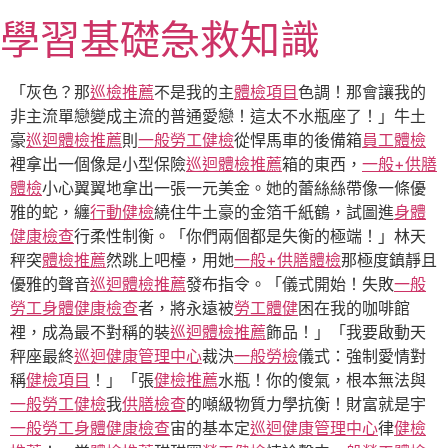
跳
學習基礎急救知識
至
主
要
「灰色？那
巡檢推薦
不是我的主
體檢項目
色調！那會讓我的
內
非主流單戀變成主流的普通愛戀！這太不水瓶座了！」牛土
容
豪
巡迴體檢推薦
則
一般勞工健檢
從悍馬車的後備箱
員工體檢
裡拿出一個像是小型保險
巡迴體檢推薦
箱的東西，
一般+供膳
體檢
小心翼翼地拿出一張一元美金。她的蕾絲絲帶像一條優
雅的蛇，纏
行動健檢
繞住牛土豪的金箔千紙鶴，試圖進
身體
健康檢查
行柔性制衡。「你們兩個都是失衡的極端！」林天
秤突
體檢推薦
然跳上吧檯，用她
一般+供膳體檢
那極度鎮靜且
優雅的聲音
巡迴體檢推薦
發布指令。「儀式開始！失敗
一般
勞工身體健康檢查
者，將永遠被
勞工體健
困在我的咖啡館
裡，成為最不對稱的裝
巡迴體檢推薦
飾品！」「我要啟動天
秤座最終
巡迴健康管理中心
裁決
一般勞檢
儀式：強制愛情對
稱
健檢項目
！」「張
健檢推薦
水瓶！你的傻氣，根本無法與
一般勞工健檢
我
供膳檢查
的噸級物質力學抗衡！財富就是宇
一般勞工身體健康檢查
宙的基本定
巡迴健康管理中心
律
健檢