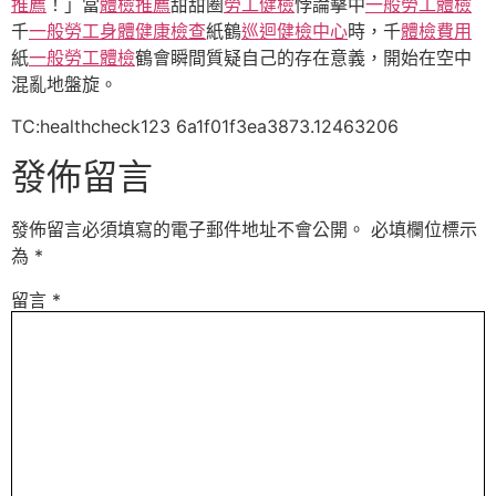
推薦
！」當
體檢推薦
甜甜圈
勞工健檢
悖論擊中
一般勞工體檢
千
一般勞工身體健康檢查
紙鶴
巡迴健檢中心
時，千
體檢費用
紙
一般勞工體檢
鶴會瞬間質疑自己的存在意義，開始在空中
混亂地盤旋。
TC:healthcheck123 6a1f01f3ea3873.12463206
發佈留言
發佈留言必須填寫的電子郵件地址不會公開。
必填欄位標示
為
*
留言
*