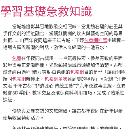
跳
學習基礎急救知識
至
主
要
當城墻燈影與雪地歡歌交相照映，當北魏石窟的莊重與
內
手伴文創的活氣融合，當網紅闤闠的炊火與藝術空間的尋思
容
共振……山西年夜同這座千年古城，正經
包養網推薦
由過程一
場場古韻與新潮的對話，激活人文經濟的一池春水。
包養
在年夜同古城墻，一幅氣概恢宏、參差有致的平面
彩燈畫卷正漸漸睜開，光影藝術讓城市頭緒加倍清楚。古都
燈會經由過程“精力譜系·白色她的
包養網
目的是**「讓兩個極
端同
包養網
時停止，
包養網單次
達到零的境界」。記憶”“汗青
文脈·千年古都”“非遺匠心·傳統工藝”等六年夜敘事主線，立異
融會3D浮雕、數字交互及環保資料利用技巧，完成了體系性
進級。
傳統與立異交錯的文旅體驗，讓古都年夜同在新年伊始
便煥收回勃勃活力。
年夜林天秤優雅地轉身，開始操作她吧檯上的咖啡機，