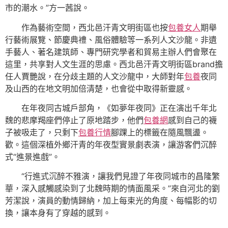
市的潮水。”方一茜說。
作為藝術空間，西北邑汗青文明街區也按
包養女人
期舉
行藝術展覽、節慶典禮、風俗體驗等一系列人文沙龍。非遺
手藝人、著名建筑師、專門研究學者和貿易主辦人們會聚在
這里，共享對人文生涯的思慮。西北邑汗青文明街區brand擔
任人賈艷說，在分歧主題的人文沙龍中，大師對年
包養
夜同
及山西的在地文明加倍清楚，也會從中取得新靈感。
在年夜同古城戶部角，《如夢年夜同》正在演出千年北
魏的悲摩羯座們停止了原地踏步，他們
包養網
感到自己的襪
子被吸走了，只剩下
包養行情
腳踝上的標籤在隨風飄盪。
歡。這個深植外鄉汗青的年夜型實景劇表演，讓游客們沉醉
式“進景進戲”。
“行進式沉醉不雅演，讓我們見證了年夜同城市的昌隆繁
華，深入感觸感染到了北魏時期的情面風采。”來自河北的劉
芳潔說，演員的動情歸納，加上每束光的角度、每幅影的切
換，讓本身有了穿越的感到。