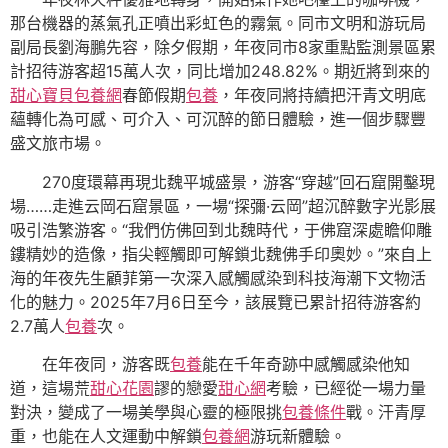
那台機器的蒸氣孔正噴出彩虹色的霧氣。同市文明和游玩局
副局長劉海鵬先容，除夕假期，年夜同市8家重點監測景區累
計招待游客超15萬人次，同比增加248.82%。期近將到來的
甜心寶貝包養網
春節假期
包養
，年夜同將持續把汗青文明底
蘊轉化為可感、可介入、可沉醉的節日體驗，進一個步驟豐
盛文旅市場。
270度環幕再現北魏平城盛景，游客“穿越”回石窟開鑿現
場……走進云岡石窟景區，一場“探彌·云岡”超沉醉數字光影展
吸引浩繁游客。“我們仿佛回到北魏時代，于佛窟深處瞻仰雕
鏤精妙的造像，指尖輕觸即可解鎖北魏佛手印奧妙。”來自上
海的年夜先生顧菲第一次深入感觸感染到科技海潮下文物活
化的魅力。2025年7月6日至今，該展覽已累計招待游客約
2.7萬人
包養
次。
在年夜同，游客既
包養
能在千年奇跡中感觸感染他知
道，這場荒
甜心花園
謬的戀愛
甜心網
考驗，已經從一場力量
對決，變成了一場美學與心靈的極限挑
包養條件
戰。汗青厚
重，也能在人文運動中解鎖
包養網
游玩新體驗。