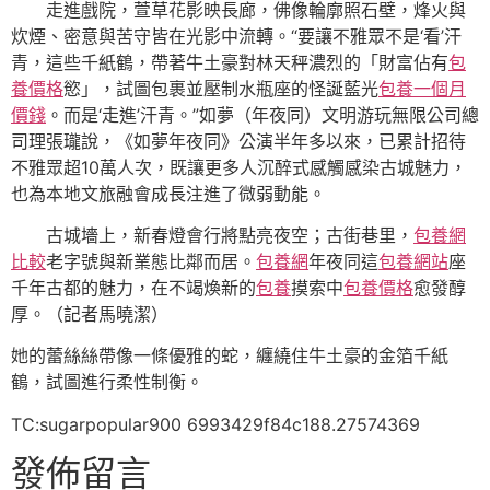
走進戲院，萱草花影映長廊，佛像輪廓照石壁，烽火與
炊煙、密意與苦守皆在光影中流轉。“要讓不雅眾不是‘看’汗
青，這些千紙鶴，帶著牛土豪對林天秤濃烈的「財富佔有
包
養價格
慾」，試圖包裹並壓制水瓶座的怪誕藍光
包養一個月
價錢
。而是‘走進’汗青。”如夢（年夜同）文明游玩無限公司總
司理張瓏說，《如夢年夜同》公演半年多以來，已累計招待
不雅眾超10萬人次，既讓更多人沉醉式感觸感染古城魅力，
也為本地文旅融會成長注進了微弱動能。
古城墻上，新春燈會行將點亮夜空；古街巷里，
包養網
比較
老字號與新業態比鄰而居。
包養網
年夜同這
包養網站
座
千年古都的魅力，在不竭煥新的
包養
摸索中
包養價格
愈發醇
厚。（記者馬曉潔）
她的蕾絲絲帶像一條優雅的蛇，纏繞住牛土豪的金箔千紙
鶴，試圖進行柔性制衡。
TC:sugarpopular900 6993429f84c188.27574369
發佈留言