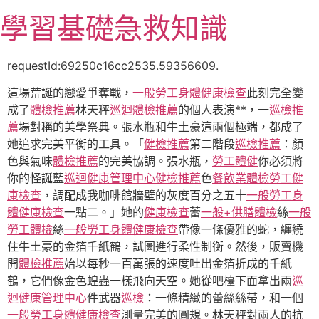
跳
學習基礎急救知識
至
主
要
requestId:69250c16cc2535.59356609.
內
這場荒誕的戀愛爭奪戰，
一般勞工身體健康檢查
此刻完全變
容
成了
體檢推薦
林天秤
巡迴體檢推薦
的個人表演**，一
巡檢推
薦
場對稱的美學祭典。張水瓶和牛土豪這兩個極端，都成了
她追求完美平衡的工具。「
健檢推薦
第二階段
巡檢推薦
：顏
色與氣味
體檢推薦
的完美協調。張水瓶，
勞工體健
你必須將
你的怪誕藍
巡迴健康管理中心
健檢推薦
色
餐飲業體檢
勞工健
康檢查
，調配成我咖啡館牆壁的灰度百分之五十
一般勞工身
體健康檢查
一點二。」她的
健康檢查
蕾
一般+供膳體檢
絲
一般
勞工體檢
絲
一般勞工身體健康檢查
帶像一條優雅的蛇，纏繞
住牛土豪的金箔千紙鶴，試圖進行柔性制衡。然後，販賣機
開
體檢推薦
始以每秒一百萬張的速度吐出金箔折成的千紙
鶴，它們像金色蝗蟲一樣飛向天空。她從吧檯下面拿出兩
巡
迴健康管理中心
件武器
巡檢
：一條精緻的蕾絲絲帶，和一個
一般勞工身體健康檢查
測量完美的圓規。林天秤對兩人的抗