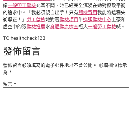
議
一般勞工健檢
充耳不聞，她已經完全沉浸在她對極致平衡
的追求中。「我必須親自出手！只有
體檢費用
我能將這種失
衡導正！」
勞工健檢
她對著
健檢項目
牛
巡迴健檢中心
土豪和
虛空中的張
健檢推薦
水
身體健康檢查
瓶大
一般勞工健檢
喊。
TC:healthcheck123
發佈留言
發佈留言必須填寫的電子郵件地址不會公開。
必填欄位標示
為
*
留言
*