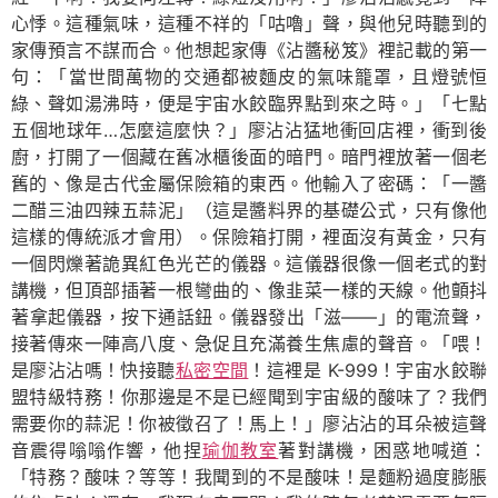
心悸。這種氣味，這種不祥的「咕嚕」聲，與他兒時聽到的
家傳預言不謀而合。他想起家傳《沾醬秘笈》裡記載的第一
句：「當世間萬物的交通都被麵皮的氣味籠罩，且燈號恒
綠、聲如湯沸時，便是宇宙水餃臨界點到來之時。」「七點
五個地球年…怎麼這麼快？」廖沾沾猛地衝回店裡，衝到後
廚，打開了一個藏在舊冰櫃後面的暗門。暗門裡放著一個老
舊的、像是古代金屬保險箱的東西。他輸入了密碼：「一醬
二醋三油四辣五蒜泥」（這是醬料界的基礎公式，只有像他
這樣的傳統派才會用）。保險箱打開，裡面沒有黃金，只有
一個閃爍著詭異紅色光芒的儀器。這儀器很像一個老式的對
講機，但頂部插著一根彎曲的、像韭菜一樣的天線。他顫抖
著拿起儀器，按下通話鈕。儀器發出「滋——」的電流聲，
接著傳來一陣高八度、急促且充滿養生焦慮的聲音。「喂！
是廖沾沾嗎！快接聽
私密空間
！這裡是 K-999！宇宙水餃聯
盟特級特務！你那邊是不是已經聞到宇宙級的酸味了？我們
需要你的蒜泥！你被徵召了！馬上！」廖沾沾的耳朵被這聲
音震得嗡嗡作響，他捏
瑜伽教室
著對講機，困惑地喊道：
「特務？酸味？等等！我聞到的不是酸味！是麵粉過度膨脹