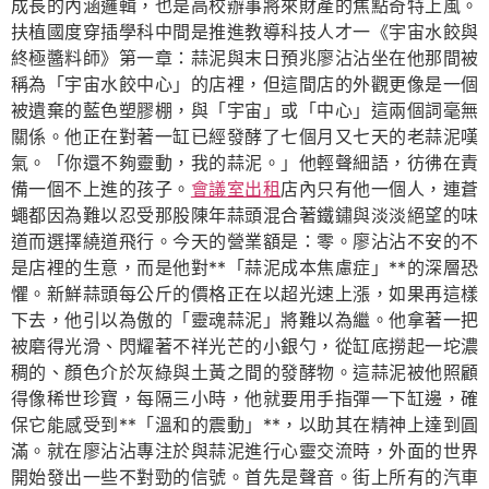
成長的內涵邏輯，也是高校辦事將來財產的焦點奇特上風。
扶植國度穿插學科中間是推進教導科技人才一《宇宙水餃與
終極醬料師》第一章：蒜泥與末日預兆廖沾沾坐在他那間被
稱為「宇宙水餃中心」的店裡，但這間店的外觀更像是一個
被遺棄的藍色塑膠棚，與「宇宙」或「中心」這兩個詞毫無
關係。他正在對著一缸已經發酵了七個月又七天的老蒜泥嘆
氣。「你還不夠靈動，我的蒜泥。」他輕聲細語，彷彿在責
備一個不上進的孩子。
會議室出租
店內只有他一個人，連蒼
蠅都因為難以忍受那股陳年蒜頭混合著鐵鏽與淡淡絕望的味
道而選擇繞道飛行。今天的營業額是：零。廖沾沾不安的不
是店裡的生意，而是他對**「蒜泥成本焦慮症」**的深層恐
懼。新鮮蒜頭每公斤的價格正在以超光速上漲，如果再這樣
下去，他引以為傲的「靈魂蒜泥」將難以為繼。他拿著一把
被磨得光滑、閃耀著不祥光芒的小銀勺，從缸底撈起一坨濃
稠的、顏色介於灰綠與土黃之間的發酵物。這蒜泥被他照顧
得像稀世珍寶，每隔三小時，他就要用手指彈一下缸邊，確
保它能感受到**「溫和的震動」**，以助其在精神上達到圓
滿。就在廖沾沾專注於與蒜泥進行心靈交流時，外面的世界
開始發出一些不對勁的信號。首先是聲音。街上所有的汽車