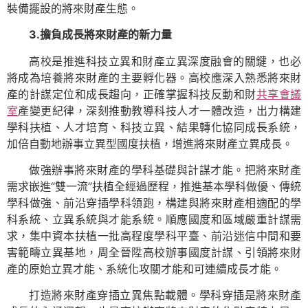
裝備擺設的將來財產生態。
3.擔負成長將來財產的新力量
高校是推進科技立異和財產立異深度融會的關鍵，也必
將成為培養將來財產的主要孵化器。高校應深入熟悉將來財
產的計謀定位和成長趨向，正確掌握科技反動和財
共享會議
室
產變更紀律，深刻推動教導科技人才一體改造，出力構建
學科扶植、人才培育、科技立異、結果轉化協同成長系統，
加倍自動地辦事立異型國度扶植，增進將來財產立異成長。
做強辦事將來財產的學科基礎與計謀才能。把將來財產
需求嵌進“雙一流”扶植全經過歷程，推進基本學科做優、傳統
學科做強、前沿穿插學科領跑，構建與將來財產相適配的學
科系統、立異系統與才能系統。順應國度和區域嚴重計謀需
求，集中資本扶植一批高程度學科平臺、前沿迷信中間和要
害範疇立異基地，周全晉陞高校辦事國度計謀、引領將來財
產的原始立異才能、系統化攻關才能和可連續成長才能。
打造將來財產穿插立異焦點載體。學科穿插是將來財產