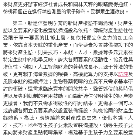
來財產更好辦事經濟社會成長和國林天秤的眼睛變得通紅，
彷彿兩個正在進行精密測量的電子磅秤。民群眾生涯改良。
第三，新迷信發明孕育的新財產樣態不竭涌現，財產生
態以全要素的優化設置裝備擺設為依托。傳統財產生態往往
受限于單一要素的比擬上風，如依托便宜休息力的加工商
業、依靠資本天賦的重化產業，而全要素設置裝備擺設下的
將來財產生態，則是技巧、本錢、人才、數據等多元要素在
特定生態中的化學反映，誇大各類要素的活動性、協異性與
增值性。例如，人工智能財產的蓬勃成長不只源于算法的衝
破，更有賴于海量數據的喂養、高機能算力的支持以
訪談
及
風險本錢的連續押注；生物醫藥範疇的立異不只需求基本研
討的衝破，還需求臨床資本的開放共享、監管迷信的與時俱
進以及專利軌制的有用鼓勵。面臨新迷信發明催生的財產變
更機會，我們不只需求衝破性的研討結果，更需求一個可以
或許讓各類立異要素高效設置裝備擺設、無機協同的財產生
態體系。為此，應繚繞將來財產成長需求，優化本錢、人
才、技巧、地盤等生孩子要素設置裝備擺設，領導生孩子要
素向將來財產重點範疇集聚，構建基于生孩子力全要素設置