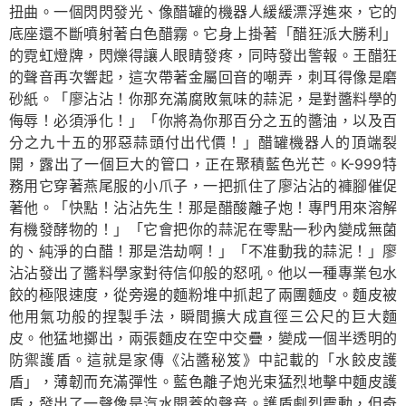
扭曲。一個閃閃發光、像醋罐的機器人緩緩漂浮進來，它的
底座還不斷噴射著白色醋霧。它身上掛著「醋狂派大勝利」
的霓虹燈牌，閃爍得讓人眼睛發疼，同時發出警報。王醋狂
的聲音再次響起，這次帶著金屬回音的嘲弄，刺耳得像是磨
砂紙。「廖沾沾！你那充滿腐敗氣味的蒜泥，是對醬料學的
侮辱！必須淨化！」「你將為你那百分之五的醬油，以及百
分之九十五的邪惡蒜頭付出代價！」醋罐機器人的頂端裂
開，露出了一個巨大的管口，正在聚積藍色光芒。K-999特
務用它穿著燕尾服的小爪子，一把抓住了廖沾沾的褲腳催促
著他。「快點！沾沾先生！那是醋酸離子炮！專門用來溶解
有機發酵物的！」「它會把你的蒜泥在零點一秒內變成無菌
的、純淨的白醋！那是浩劫啊！」「不准動我的蒜泥！」廖
沾沾發出了醬料學家對待信仰般的怒吼。他以一種專業包水
餃的極限速度，從旁邊的麵粉堆中抓起了兩團麵皮。麵皮被
他用氣功般的捏製手法，瞬間擴大成直徑三公尺的巨大麵
皮。他猛地擲出，兩張麵皮在空中交疊，變成一個半透明的
防禦護盾。這就是家傳《沾醬秘笈》中記載的「水餃皮護
盾」，薄韌而充滿彈性。藍色離子炮光束猛烈地擊中麵皮護
盾，發出了一聲像是汽水開蓋的聲音。護盾劇烈震動，但奇