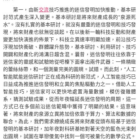
第一，由新
交流
技巧推進的迷信發明加快推動，基本研
討范式產生深入變更。基本研討是將來財產成長的“泉源死
水”。沒有扎實的基本研討，就沒有嚴重的迷信發明和技巧發
現，將來財產也就無從談起。在以後新一輪科技反動和財產
變更加快演進的佈景下，科技立異速率明顯加速，前沿技巧
浮現加快衝破、群體躍升態勢，基本研討、利用研討、技巧
開闢和財產化的鴻溝日趨含混。曩昔，迷信發明往往依靠于
迷信家的靈感和試驗她從吧檯下面拿出兩件武器：一條精緻
的蕾絲絲帶，和一個測量完美的圓規。試錯。而此刻，“人工
智能賦能迷信研討”正在成為科研的新范式，人工智能技巧已
日益成為推進迷信發明和立異的焦點驅動力之一。借助人工
智能技巧，迷信家可以更快地處置海量數據，模仿復雜體
系，猜測試驗成果，從而年夜幅延長迷信發明的周期，這一
方式已在多個前沿迷信範疇中獲得了明顯的結果。這意味
著，將來財產的泉源立異將加倍依靠于算力、算法和數據的
聯合。為此，我們需求繚繞成長將來財產從頭布局基于迷信
發明的基本研討，加年夜對科研基她對著天空的藍色光束刺
出圓規，試圖在單戀傻氣中找到一個可被量化的數學公式。