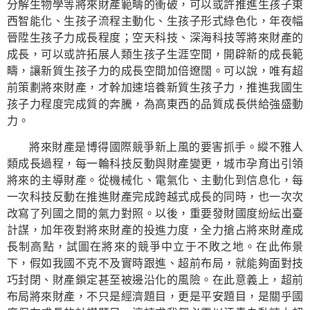
分解生物學等將來財產範疇的衝破，可以或許推進生孩子東
西智能化、生孩子流程主動化、生孩子形式綠色化，年夜幅
晉陞生孩子力成長程度；空天科技、深海科技等將來財產的
成長，可以或許拓展人類生孩子生涯空間，開辟新的成長範
疇，讓新質生孩子力的成長空間加倍遼闊。可以說，唯有超
前策劃將來財產，才幹加速培養新質生孩子力，推進我國生
孩子力程度完成質的奔騰，為高東西的品質成長供給強盛動
力。
將來財產是博得國際競爭新上風的要害抓手。縱不雅人
類成長過程，每一輪科技反動與財產變更，城市孕育出引領
將來的主導財產。從機械化、電氣化、主動化到信息化，每
一次科技反動在推進財產完成跨越式成長的同時，也一次次
改寫了列國之間的氣力對照。以後，重要發財國度紛紜出臺
計謀，加年夜對將來財產的投進力度，全力搶占將來財產成
長制高點，試圖在將來的競爭中立于不敗之地。在此佈景
下，假如我國不克不及實時跟進、超前布局，就能夠面對技
巧封閉、財產鎖定甚至被邊沿化的風險。在此意義上，超前
布局將來財產，不只是經濟題目，更是平安題目，是關乎國