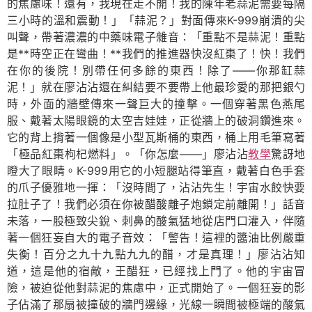
的焦慮味！還有，我現在走不開！我的陳年老蒜泥需要每隔
三小時的溫和震動！」「蒜泥？」對面傳來K-999崩潰的尖
叫聲，帶著濃濃的中藥味電子雜音：「重點不是蒜泥！重點
是**時空正在彎曲！**我們的推進器快沒紅棗了！快！我們
在你的後院！別帶任何多餘的東西！除了——你那缸蒜
泥！」就在廖沾沾還在糾結要不要帶上他最珍愛的那把銀勺
時，外面的牆壁傳來一聲巨大的撞擊。一個穿著黑色燕尾
服、戴著太陽眼鏡的太空吉娃娃，正從牆上的破洞鑽進來。
它的背上揹著一個像是小型瓦斯桶的東西，桶上用毛筆寫著
「極品紅棗枸杞燃料」。「你怎麼——」廖沾沾
教學
驚訝地
瞪大了眼睛。K-999用它的小短腿站得筆直，戴著白色手套
的爪子優雅地一揮：「沒時間了，沾沾先生！宇宙水餃快要
拉肚子了！我們必須在你被醋酸離子炮鎖定前離開！」話音
未落，一股極致尖銳、刺鼻的酸氣猛地從店門口灌入，伴隨
著一個狂妄自大的電子音效：「警告！這裡的醬油比例嚴重
失衡！百分之九十九點九九的醋，才是真理！」廖沾沾知
道，這是他的宿敵，王醋狂，已經找上門了。他的宇宙冒
險，被迫從他對蒜泥的焦慮中，正式開始了。一個狂妄的影
子佔滿了那扇被撞破的牆門邊緣，光線一瞬間被極端的酸氣