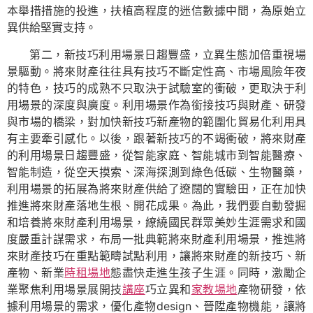
本舉措措施的投進，扶植高程度的迷信數據中間，為原始立
異供給堅實支持。
第二，新技巧利用場景日趨豐盛，立異生態加倍重視場
景驅動。將來財產往往具有技巧不斷定性高、市場風險年夜
的特色，技巧的成熟不只取決于試驗室的衝破，更取決于利
用場景的深度與廣度。利用場景作為銜接技巧與財產、研發
與市場的橋梁，對加快新技巧新產物的範圍化貿易化利用具
有主要牽引感化。以後，跟著新技巧的不竭衝破，將來財產
的利用場景日趨豐盛，從智能家庭、智能城市到智能醫療、
智能制造，從空天摸索、深海探測到綠色低碳、生物醫藥，
利用場景的拓展為將來財產供給了遼闊的實驗田，正在加快
推進將來財產落地生根、開花成果。為此，我們要自動發掘
和培養將來財產利用場景，繚繞國民群眾美妙生涯需求和國
度嚴重計謀需求，布局一批典範將來財產利用場景，推進將
來財產技巧在重點範疇試點利用，讓將來財產的新技巧、新
產物、新業
時租場地
態盡快走進生孩子生涯。同時，激勵企
業聚焦利用場景展開技
講座
巧立異和
家教場地
產物研發，依
據利用場景的需求，優化產物design、晉陞產物機能，讓將