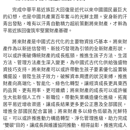
完成中華平易近族巨大回復是近代以來中國國民最巨大
的幻想，也是中國共產黨百年奮斗的光鮮主題。安身新的汗
青出發點，唯有以汗青自動精力超前策劃將來財產，才幹為
平易近族回復筑牢堅實財產基礎。
將來財產是中國式古代化的主要物資技巧基本。將來財
產作為以新迷信發明、新技巧發現為引領的全新財產形狀，
可以或許衝破傳統財產的成長瓶頸，推進生孩子方法、生涯
方法、管理方法產生深入變更，為中國式古代化供給強盛物
資技巧支持。將來財產可以或許帶動生孩子要素優化設置裝
備擺設，晉陞生孩子效力，破解資本周遭的狀況束縛，推進
財產向高端化、智能化、綠色化轉型，讓經濟成長更具東西
的品質、更有用率、更可連續；將來財產的成長可以或許催
生大批新個人工作、新職位，帶動失業構造優化進級，拓寬
居平易近增收渠道，讓成長結果更多更公正惠及全部國民，
增進全部國民配合富饒；將來財產多以綠色低碳為光鮮特
征，可以或許推進動力構造轉型、淨化管理進級，助力完成
“雙碳”目的，讓成長與維護協同推動、相得益彰，推進完成人