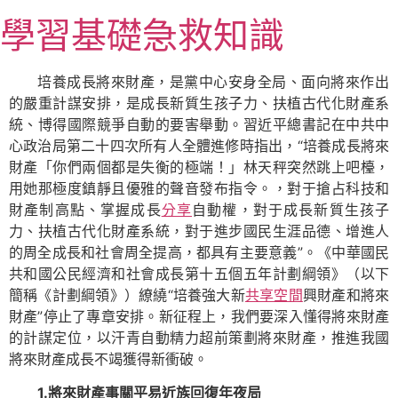
跳
學習基礎急救知識
至
主
要
培養成長將來財產，是黨中心安身全局、面向將來作出
內
的嚴重計謀安排，是成長新質生孩子力、扶植古代化財產系
容
統、博得國際競爭自動的要害舉動。習近平總書記在中共中
心政治局第二十四次所有人全體進修時指出，“培養成長將來
財產「你們兩個都是失衡的極端！」林天秤突然跳上吧檯，
用她那極度鎮靜且優雅的聲音發布指令。，對于搶占科技和
財產制高點、掌握成長
分享
自動權，對于成長新質生孩子
力、扶植古代化財產系統，對于進步國民生涯品德、增進人
的周全成長和社會周全提高，都具有主要意義”。《中華國民
共和國公民經濟和社會成長第十五個五年計劃綱領》（以下
簡稱《計劃綱領》）繚繞“培養強大新
共享空間
興財產和將來
財產”停止了專章安排。新征程上，我們要深入懂得將來財產
的計謀定位，以汗青自動精力超前策劃將來財產，推進我國
將來財產成長不竭獲得新衝破。
1.將來財產事關平易近族回復年夜局