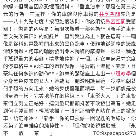
辯解，但聲音因為恐懼而顫抖。「垂直泊車？那是在第三次
元的行為，在這裡，你的車體與停車線的
共享空間
夾角是
——八十九點七度！按照維度法則，你必須接
私密空間
受懲
罰！」懲罰的內容是：無限次觀看一部名為**《新手泊車七
百次失敗集錦》的紀錄片，直到哭泣為止。就在這時，一輛
像是從科幻電影裡開出來的黑色跑車，優雅地從網格的邊緣
漂移而過。跑車的輪胎發出令人陶醉的摩擦聲，它以一種近
乎蔑視重力的姿態，精準地停進了一個只有它車身尺寸寬度
的停車格中。那泊車的過程就像一場舞蹈，流暢、完美，且
毫無任何多餘的動作**。跑車的駕駛座上走出一
小班教學
個
全身黑色皮衣的女人，她戴著一副透明護目鏡，冷酷地朝著
何手殘的方向走來。她的步伐優雅而精準，每一步都像是被
測量過一樣，完美地落在網格線上。「車影大人！」泊車警
察們立刻立正站好，連測量尺都顫抖著不敢發出聲音。她走
到何手殘面前，輕蔑地掃了一眼他那輛垂直貼在牆上的掀背
車，語氣冰冷。「新手，你的車技像一團混亂的毛線球。你
污染了泊車維度的純粹性。」「但你的後視鏡貼紙——『永
不放棄』， TC:9spacepos273