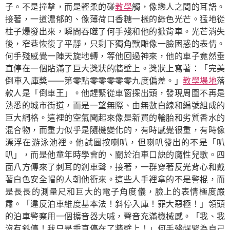
子。不是撞擊，而是輕柔的碰
教學
觸，像戀人之間的耳語。
接著，一道濃郁的、像薄荷口香糖一樣的綠色光芒。猛地從
柱子爆發出來，瞬間吞噬了何手殘和他的掀背車。光芒消失
後，窄巷恢復了平靜，只剩下獨角獸雕像一臉困惑的表情。
何手殘感覺一陣天旋地轉，等他回過神來，他的車子竟然垂
直停在一個貼滿了巨大獎狀的牆壁上。獎狀上寫著：「完美
倒車入庫獎——第零點零零零零零九度偏差。」
教學場地
落
款人是「倒車王」。他趕緊從車窗探出頭，發現周圍不再是
熟悉的城市街道，而是一望無際、由無數白線和編號組成的
巨大網格。這裡的空氣聞起來像是新買的輪胎和劣質香水的
混合物，而重力似乎是隨機變化的，有時感覺很重，有時像
漂浮在游泳池裡。他試圖按喇叭，但喇叭發出的不是「叭
叭」，而是他童年時學會的、關於泊車口訣的魔性兒歌。四
面八方傳來了刺耳的剎車聲，接著，一群穿著反光背心和戴
著白色安全帽的人朝他衝來。這些人手裡拿的不是警棍，而
是長長的測量尺和巨大的電子角度儀，臉上的表情極度嚴
肅。「違反泊車維度基本法！斜停入庫！罪大惡極！」領頭
的泊車警察用一個擴音器大喊，聲音充滿機械感。「我、我
沒有斜停！我只是垂直停在了牆壁上！」何手殘趕緊為自己