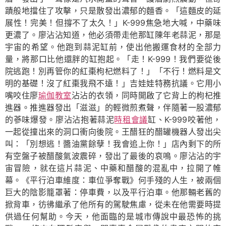
蹟般地擋住了攻擊，只是散發出濃郁的麵香。「這麵皮的延
展性！完美！但撐不了太久！」K-999焦急地大喊，中藥味
更濃了。廖沾沾知道，他必須帶走他那缸陳年老蒜泥，那是
宇宙的希望。他跑到蒜泥缸前，使出他搬運食材的全部力
量，將那口比他還胖的缸抱起。「走！K-999！我們要從後
院逃跑！別再管你的紅棗枸杞燃料了！」「不行！燃料是文
明的基礎！沒了紅棗我飛不遠！」吉娃娃特務抗議。它用小
嘴咬住廖
瑜伽教室
沾沾的衣領，同時開啟了它背上的枸杞推
進器。推進器發出「滋滋」的輕微煎煮聲，伴隨著一股濃郁
的蔘味爆發。廖沾沾抱著蒜泥
時租會議
缸、K-999咬著他，
一起從撞出來的洞口衝向後院。王醋狂的醋罐機器人發出尖
叫：「別想逃！醬油黨餘孽！我會追上你！」店內剩下的所
有空盤子被醋酸氣波震碎，發出了最後的哀鳴。廖沾沾的宇
宙冒險，就在這片蒜泥、中藥和醋酸的混亂中，拉開了帷
幕。《平行泊車維度：車位爭奪戰》何手殘的人生，被兩個
巨大的陰影籠罩著：停車費，以及平行泊車。他那輛老舊的
掀背車，彷彿繼承了他所有的駕駛焦慮，從未在他需要時提
供過任何幫助。今天，他面臨的是城市傳說中最恐怖的挑