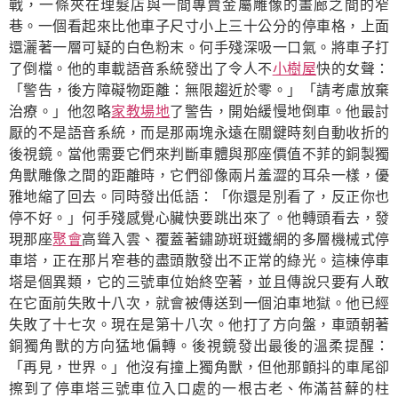
戰，一條夾在理髮店與一間專賣金屬雕像的畫廊之間的窄
巷。一個看起來比他車子尺寸小上三十公分的停車格，上面
還灑著一層可疑的白色粉末。何手殘深吸一口氣。將車子打
了倒檔。他的車載語音系統發出了令人不
小樹屋
快的女聲：
「警告，後方障礙物距離：無限趨近於零。」「請考慮放棄
治療。」他忽略
家教場地
了警告，開始緩慢地倒車。他最討
厭的不是語音系統，而是那兩塊永遠在關鍵時刻自動收折的
後視鏡。當他需要它們來判斷車體與那座價值不菲的銅製獨
角獸雕像之間的距離時，它們卻像兩片羞澀的耳朵一樣，優
雅地縮了回去。同時發出低語：「你還是別看了，反正你也
停不好。」何手殘感覺心臟快要跳出來了。他轉頭看去，發
現那座
聚會
高聳入雲、覆蓋著鏽跡斑斑鐵網的多層機械式停
車塔，正在那片窄巷的盡頭散發出不正常的綠光。這棟停車
塔是個異類，它的三號車位始終空著，並且傳說只要有人敢
在它面前失敗十八次，就會被傳送到一個泊車地獄。他已經
失敗了十七次。現在是第十八次。他打了方向盤，車頭朝著
銅獨角獸的方向猛地偏轉。後視鏡發出最後的溫柔提醒：
「再見，世界。」他沒有撞上獨角獸，但他那顫抖的車尾卻
擦到了停車塔三號車位入口處的一根古老、佈滿苔蘚的柱