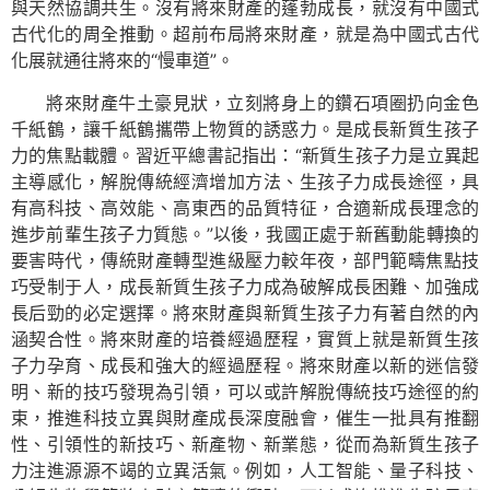
與天然協調共生。沒有將來財產的蓬勃成長，就沒有中國式
古代化的周全推動。超前布局將來財產，就是為中國式古代
化展就通往將來的“慢車道”。
將來財產牛土豪見狀，立刻將身上的鑽石項圈扔向金色
千紙鶴，讓千紙鶴攜帶上物質的誘惑力。是成長新質生孩子
力的焦點載體。習近平總書記指出：“新質生孩子力是立異起
主導感化，解脫傳統經濟增加方法、生孩子力成長途徑，具
有高科技、高效能、高東西的品質特征，合適新成長理念的
進步前輩生孩子力質態。”以後，我國正處于新舊動能轉換的
要害時代，傳統財產轉型進級壓力較年夜，部門範疇焦點技
巧受制于人，成長新質生孩子力成為破解成長困難、加強成
長后勁的必定選擇。將來財產與新質生孩子力有著自然的內
涵契合性。將來財產的培養經過歷程，實質上就是新質生孩
子力孕育、成長和強大的經過歷程。將來財產以新的迷信發
明、新的技巧發現為引領，可以或許解脫傳統技巧途徑的約
束，推進科技立異與財產成長深度融會，催生一批具有推翻
性、引領性的新技巧、新產物、新業態，從而為新質生孩子
力注進源源不竭的立異活氣。例如，人工智能、量子科技、