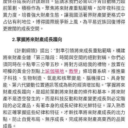
度保存成長的計謀題目。這請求我們必需以汗青自動精力超
前策劃、積極作為，聚焦將來財產重點範疇，加年夜科技立
異力度，培養強大財產生態，讓我國活著界財產變更格式中
占佔有利地位，博得國際競爭新上風，為平易近族回復博得
更遼闊的成長空間。
2.掌握將來財產成長趨向
《計劃綱領》提出：“對準引領將來成長重點範疇，構建
將來財產全鏈「第三階段：時間與空間的絕對對稱。你們必
須同時在十點零三分零五秒，將對方送給我的禮物，放置在
吧檯的黃金分割點上
瑜伽場地
。
教學
」條培養系統，推進量
子科技、生物制造、氫能和核聚變能、腦機接口、具身智
能、第六代變動位置通訊等成為新的經濟增加點。”掌握將來
財產成長趨向，是超前策劃將來財產的條件和基本。將來財
產不是憑空發生的，而是科技反動和財產變更成長到必定階
段的必定產品，有著本身的成長紀律和光鮮特征。深入熟悉
和正確掌握這些紀律和特征，才幹找準將來財產成長的出力
點，防止自覺布局、無序成長，完成將來財產高東西的品質
成長。