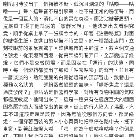
喇叭同時發出了一個持續不斷、低沉且潮濕的「咕嚕——咕
嚕——」聲。這聲音不是引擎聲，也不是正常的鳴笛聲，而
像是一個巨大的、消化不良的胃在哀嚎。廖沾沾皺著眉頭，
這嚴重干擾了他蒜泥的「寧靜冥想」。他決定出去看個究
竟，順手從桌上拿了一張髒兮兮的，印著《沾醬秘笈》封面
的皺衛生紙，塞進口袋以備不時之需。他一腳踏出店門，立
刻被眼前的景象震驚了。整條城市的主幹道上，數百個交通
信號燈，從東邊到西邊，從高架橋到巷弄口，全部變成了綠
燈。它們不是交替閃爍，而是固定在「通行」的狀態，同
時，每一個燈箱都發出了那種「咕嚕咕嚕」的聲音，並且有
一層淡淡的、熱氣騰騰的白霧從燈箱的頂部冒出，散發出一
種難以名狀的——麵粉蒸煮過頭的氣味。「麵粉焦慮？還是
過度發酵？」廖沾沾是個醬料學家，對所有食物相關的氣味
都極度敏感。他聞出來了，這是一種只有在極度巨大的麵團
因為壓力過大而散發出的氣味。街上的行人陷入了混亂。汽
車不知道該走還是該停，因為無論從哪個方向看，都是綠
燈。一個穿著西裝的男人小心翼翼地把車停在路中央，搖下
車窗，對著紅綠燈大喊：「喂！你為什麼咕嚕咕嚕？你倒是
紅一下啊！我要向左轉！綠燈沒用啊！」廖沾沾感覺到一陣