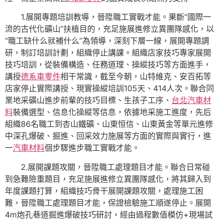
1.展開專題培訓教導，晉陞職工實戰才能。果斷“國際一
流的古代化礦山”扶植目的，充足施展進修立異團隊感化，以
“職工缺什么就補什么”為領導，深刻下層一線，展開專題調
研，制訂培訓計劃，組織停止講課。組織店家技巧專家展開
技巧培訓，從裝備構造、任務道理、操縱技巧等方面進手，
講授
德系車零件
相干常識，截至今朝，山特維克、安百拓等
店家停止實際講授、現實操縱培訓105天、414人次。聯合同
業地采礦山進步前輩的技巧目標、生孩子工序、
台北汽車材
料
裝備選型、信息化操縱等信息，依據地采施工進度，先后
組織86名職工到杏山鐵礦、山東恒信、山東黃金等單元進修
中深孔爆破、掘進、回采效力施展等方面的實際與實行，進
一
汽車材料
個步驟進步職工實戰才能。
2.展開課題攻關，晉陞職工處理題目才能。聯合日常碰
到急難險重題目，充足施展進修立異團隊感化，將其歸入到
年度課題打算，組織技巧骨干展開課題攻關，處理施工困
難，晉陞職工處理題目才能，保證檢驗施工順遂停止。展開
4m炮孔巷道掘進爆破技巧研討，經由過程數值模仿+現場試