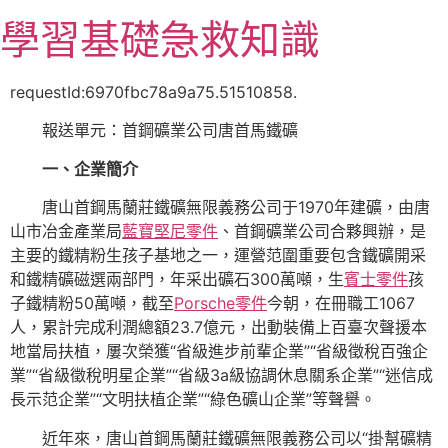
跳
學習基礎急救知識
至
主
要
requestId:6970fbc78a9a75.51510858.
內
報送單元：首鋼礦業公司唐首馬鐵礦
容
一、企業簡介
唐山首鋼馬蘭莊鐵礦無限義務公司于1970年建礦，由唐
山市冶金產業局
藍寶堅尼零件
、首鋼礦業公司合夥興辦，是
主要的鐵精粉生孩子基地之一，運營范圍重要包含鐵礦開采
和鐵精礦磁選兩部門，年采出礦石300萬噸，生
賓士零件
孩
子鐵精粉50萬噸，截至
Porsche零件
今朝，在冊職工1067
人，累計完成利潤總額23.7億元，出動裝備上百臺次聲援本
地當局扶植，屢次榮獲“省級進步前輩企業”“省級徵稅百強企
業”“省級徵稅明星企業”“省級3a級協調休息關系企業”“迷信成
長示范企業”“文明扶植企業”“綠色礦山企業”等聲譽。
近年來，唐山首鋼馬蘭莊鐵礦無限義務公司以“掛幫礦精