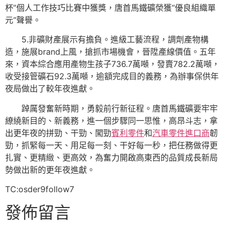
杯”個人工作技巧比賽中獲獎，唐首馬鐵礦榮獲“優良組織單
元”聲譽。
5.非礦財產展示有擔負。進級工藝流程，調劑產物構
造，施展brand上風，搶抓市場機會，晉陞產線價值。五年
來，資本綜合應用產物生孩子736.7萬噸，發賣782.2萬噸，
收受接管礦石92.3萬噸，逾額完成目的義務，為辦事保供年
夜局做出了較年夜進獻。
踔厲發奮新時期，勇毅前行新征程。唐首馬鐵礦要牢牢
繚繞新目的、新義務，進一個步驟同一思惟，高昂斗志，拿
出更年夜的拼勁、干勁、闖勁
賓利零件
和
汽車零件進口商
韌
勁，抓緊每一天、用足每一刻、干好每一秒，把任務做得更
扎實、更精緻、更高效，為奮力開啟高東西的品質成長新局
勢做出新的更年夜進獻。
TC:osder9follow7
發佈留言