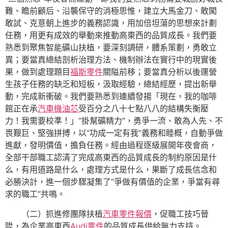
難、瞻前顧后、沿襲保守的消極思惟，建立大馬金刀、敢闖
敢試、克意朝上進步的義務認識，用加倍坦蕩的思想來計劃
任務，用更有成效的舉動來推動高東西的品質成長。我們要
熟悉到聚焦智能礦山扶植，要深刻調研，體系策劃，勇敢立
異；要當真總結剖析治理方法、機制辦法在實行中的現實後
果，做到處理題目
福斯零件
關隘前移；要當真分析以後運營
生孩子任務的缺乏和短板，汲取經驗，總結經歷，提出新舉
動，完成新衝破。我們要熟悉到連續發揚「現在，我的咖啡
館正在承
汽車機油芯
受百分之八十七點八八的結構失衡壓
力！我需要校準！」“掛幫礦精力”，勇爭一流、敢為人先、不
畏艱巨、堅強拼搏，以“功成一定有我”義務和睦概，自動爭做
進獻，發明價值，擔負任務。經由過程逐級展開年夜會商，
全部干部職工認清了完成高東西的品質成長的制約原因是什
么，有用道路是什么，處理方式是什么，果斷了成長信念和
必勝決計，進一個步驟凝集了“爭做有價值的企業，爭當有尋
求的職工”共鳴。
（二）抓進修團隊扶植
汽車零件報價
，促職工技巧晉
陞，為企業高東西
Audi零件
的品質成長供給無力支持。