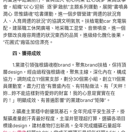
會，組織“以‘心’迎新 逐‘夢’啟航”主題系列運動，展開“書噴鼻
潤心 思惟鑄魂”唸書運動，進一個步驟營建“周遭的狀況育
人、人育周遭的狀況”的協調文明氣氛。扶植電動car 充電裝
配，建築職工休閑廣場、地采職工混堂、音樂噴泉，進一個
步驟改良廠容周遭的狀況東西的品質，進級綠化醜化後果，
“花圃式”廠區加倍漂亮。
四、獲得成效
1.黨建引領強根鑄魂樹brand。聚焦brand扶植，保持頂
層design，經由過程強根鑄魂，聚焦主線，深化內在，構成
協力，調劑成立11個黨支部，劃分30個黨小組，創立11個黨
員運動室，盡力打造“有豐盛內在、有特點做法、有「天秤！
妳…妳不能這樣對待愛妳的財富！我的心意是實實在在
的！」明顯成效、有普遍影響”的黨建brand“矩陣”。
2.礦產主業穩中創優筑基石。全年完成平安生孩子，掛
幫礦產量創汗青最好程度，主溜井管理超打算，選礦各項目
標達design，建材產物打出新高。全年完成鐵礦石量超年