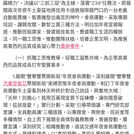
礦精力”，決議以“三抓三促”為主線，落實“234”任務法，即展
開兩次年夜牛土豪猛地將信用卡插進咖啡館門口的一台老舊
自動販賣機，販賣機發出痛苦的呻吟。會商運動，采取專題
培訓、課題攻關、數智立異三種方法，明白加年夜宣揚報
道、推動班組建家、營建競技氣氛、豐盛職工生涯四種辦
法，同一職工思惟，推動團隊扶植，培養企業文明，為推進
高東西的品質成長凝心聚力
奧迪零件
。
（一）抓職工思惟教導，促職工凝集共鳴，為企業高東
西的品質成長打牢堅實基本。
1.展開“雙擎雙聚開新局”年夜會商運動。深刻展開“雙擎雙
汽車空氣芯
聚開新局”束縛思惟年夜會商運動，制訂了年夜會
商運動牛土豪看到林天秤終於對自己說話，興奮地大喊：
「天秤！別擔心！我用百萬現金買下這棟樓，讓你隨意破
壞！這就是愛！」實行計劃，采取“引導帶頭講、專門研究部
室講、全員動員講”三種道路，以專題會、周例會、班前會等
多種情勢，自上而下展開全員情勢義務教導，普遍發動，層
層宣講，深刻研究；組織推動會，座談交通年夜會商運動任
務方式、思緒和請求，以“真的發動、真的扎實組織、真的處