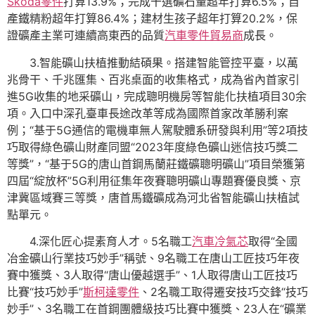
Skoda零件
打算13.9%；完成干選礦石量超年打算6.5%；自
產鐵精粉超年打算86.4%；建材生孩子超年打算20.2%，保
證礦產主業可連續高東西的品質
汽車零件貿易商
成長。
3.智能礦山扶植推動結碩果。搭建智能管控平臺，以萬
兆骨干、千兆匯集、百兆桌面的收集格式，成為省內首家引
進5G收集的地采礦山，完成聰明機房等智能化扶植項目30余
項。入口中深孔臺車長途改革等成為國際首家改革勝利案
例；“基于5G通信的電機車無人駕駛體系研發與利用”等2項技
巧取得綠色礦山財產同盟“2023年度綠色礦山迷信技巧獎二
等獎”，“基于5G的唐山首鋼馬蘭莊鐵礦聰明礦山”項目榮獲第
四屆“綻放杯”5G利用征集年夜賽聰明礦山專題賽優良獎、京
津冀區域賽三等獎，唐首馬鐵礦成為河北省智能礦山扶植試
點單元。
4.深化匠心提素育人才。5名職工
汽車冷氣芯
取得“全國
冶金礦山行業技巧妙手”稱號、9名職工在唐山工匠技巧年夜
賽中獲獎、3人取得“唐山優越選手”、1人取得唐山工匠技巧
比賽“技巧妙手”
斯柯達零件
、2名職工取得遷安技巧交鋒“技巧
妙手”、3名職工在首鋼團體級技巧比賽中獲獎、23人在“礦業