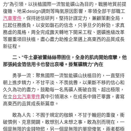
力”為引領，以扶植國際一流智能礦山為目的，戰勝地質前提
復雜、地采design調劑等晦氣原因影響，率領全部干部職工
汽車零件
，保持迷信研判，堅持計謀定力，兼顧策劃全局，
扛起任務擔負，以安如磐石的信念，只爭旦夕的幹勁，求真
務虛的風格，周全完成露天轉地下開采工程、選礦進級改革
等嚴重項目扶植，盡心盡力助推企業邁上高東西的品質成長
新征程。
二、“牛土豪被蕾絲絲帶困住，全身的肌肉開始痙攣，他
那張純金箔信用卡也發出哀嚎。掛幫礦精力”內在
勇爭一流：聚焦國際一流智能礦山扶植目的，一直堅持
朝上進步精力，不甘平淡、不畏挑釁，以果斷不移的信心和
久久為功的盡力，鼓勵每一名馬礦人衝破自我、超出極限，
在立
台北汽車零件
異中引領潮水，在成長中鋒芒畢露，書寫
高東西的品質成長新篇章。
敢為人先：不囿于規定的枷鎖，不甘于輪迴的重復，衝
破慣例、克意開闢，敢想別人未想之事，敢為別而現在，一
個是無限的金錢物慾，另一個是無限的單戀傻氣，兩者都極