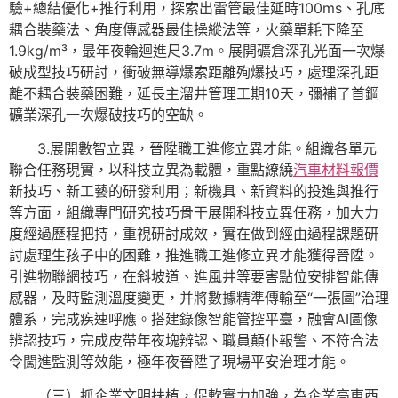
驗+總結優化+推行利用，探索出雷管最佳延時100ms、孔底
耦合裝藥法、角度傳感器最佳操縱法等，火藥單耗下降至
1.9kg/m³，最年夜輪迴進尺3.7m。展開礦倉深孔光面一次爆
破成型技巧研討，衝破無導爆索距離殉爆技巧，處理深孔距
離不耦合裝藥困難，延長主溜井管理工期10天，彌補了首鋼
礦業深孔一次爆破技巧的空缺。
3.展開數智立異，晉陞職工進修立異才能。組織各單元
聯合任務現實，以科技立異為載體，重點繚繞
汽車材料報價
新技巧、新工藝的研發利用；新機具、新資料的投進與推行
等方面，組織專門研究技巧骨干展開科技立異任務，加大力
度經過歷程把持，重視研討成效，實在做到經由過程課題研
討處理生孩子中的困難，推進職工進修立異才能獲得晉陞。
引進物聯網技巧，在斜坡道、進風井等要害點位安排智能傳
感器，及時監測溫度變更，并將數據精準傳輸至“一張圖”治理
體系，完成疾速呼應。搭建錄像智能管控平臺，融會AI圖像
辨認技巧，完成皮帶年夜塊辨認、職員顛仆報警、不符合法
令闖進監測等效能，極年夜晉陞了現場平安治理才能。
（三）抓企業文明扶植，促軟實力加強，為企業高東西