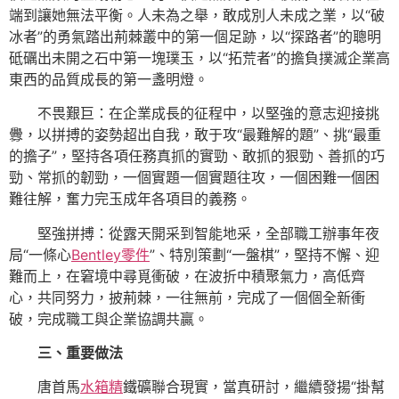
端到讓她無法平衡。人未為之舉，敢成別人未成之業，以“破
冰者”的勇氣踏出荊棘叢中的第一個足跡，以“探路者”的聰明
砥礪出未開之石中第一塊璞玉，以“拓荒者”的擔負撲滅企業高
東西的品質成長的第一盞明燈。
不畏艱巨：在企業成長的征程中，以堅強的意志迎接挑
釁，以拼搏的姿勢超出自我，敢于攻“最難解的題”、挑“最重
的擔子”，堅持各項任務真抓的實勁、敢抓的狠勁、善抓的巧
勁、常抓的韌勁，一個實題一個實題往攻，一個困難一個困
難往解，奮力完玉成年各項目的義務。
堅強拼搏：從露天開采到智能地采，全部職工辦事年夜
局“一條心
Bentley零件
”、特別策劃“一盤棋”，堅持不懈、迎
難而上，在窘境中尋覓衝破，在波折中積聚氣力，高低齊
心，共同努力，披荊棘，一往無前，完成了一個個全新衝
破，完成職工與企業協調共贏。
三、重要做法
唐首馬
水箱精
鐵礦聯合現實，當真研討，繼續發揚“掛幫