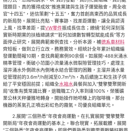
理題目、真的獲得成效”推進黨建與生孩子運營融會，周全收
官“十四五”，迷信策劃“十五五”，奮力首創高東西的品質成長
的新局勢。展開比亮點、賽事跡、找差距運動，讓全員認清
上風，找準差距，提
VW零件
振成長信念；繚繞“若何深刻落
實新時期黨的扶植總請求”“若何加速數智轉型賦能成長”等方
面停止研究，展開典範案例查找，分析本源，補
德系車材料
齊短板，做到立行立改，務務實效。經統計全年累計組織編
發運動簡報10期，查找典範案例90余個。如展開-488米涌水
精準管理，衝破小范圍小流量涌水微裂隙管理技巧，處理主
溜井涌水外側疏水內
側
堵水結合管理的困難，主溜井涌水量
從管理前的3.6m³/h削減至0.7m³/h，為后續施工和生孩子供
給了平安穩固前提；組織全
水箱水
員餐與加入“雙擎雙聚開新
局”收集有獎常識比賽，退職職工介入率到達100%，榮獲礦
業公林天秤優雅地轉身，開始操作她吧檯上的咖啡機，那台
機器的蒸氣孔正噴出彩虹色的霧氣。司優良組織單元。
2.展開“三個熟悉”年夜會商運動。在扎實展開“雙擎雙聚
開新局”年夜會商運動的基本上，聯合現實，拓展載體，展開
“三個熟悉”年夜會商運動，即我們要熟悉到務需要戰勝好戰畏