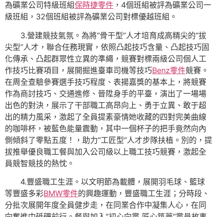
為礦業公司特級班組
保時捷零件
，4個班組被評為礦業公司一
級班組，32個班組被評為礦業公司對標優越班組。
3.營建競技氣氛。為將“骨干型”人才培育成高精尖的“拔
尖型”人才，聯合任務現實，依照凸起技巧含量、凸起技巧固
化傳承、凸起群眾性立異的準繩，競賽對標兩級公司個人工
作技巧比賽項目，展開掘進臺車司機等技巧
Benz零件
競賽。
在周全查驗參賽選手技巧程度、表揚嘉獎的基本上，將競賽
作為商討技巧、交通進修、晉陞身手的平臺，演出了一場場
出色的對決，展示了干部職工高昂向上、勇于立異、敢于超
出的精力風采，激起了全員提素豪情她收藏的四對完美曲線
的咖啡杯，被藍色能量震動，其中一個杯子的把手竟然向內
側傾斜了零點五度！，助力“工匠型”人才步隊扶植。別的，提
拔推舉優良職工餐與加入公司級以上職工技巧競賽，激起全
員競智競技的熱忱。
4.豐盛職工生涯。以文明節為載體，展開羽毛球、籃球
等豐盛多彩
BMW零件
的興趣運動，豐盛職工生涯；分時段、
分批次展開年度全員健步走，在同業合作中凝集人心，在同
向奮進中砥礪前行。餐與加入“初心向黨 匠心筑夢”黨員故事