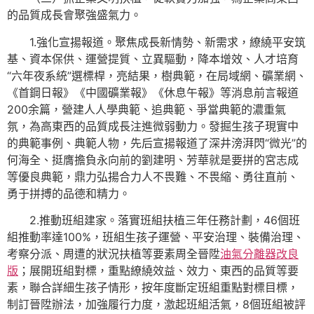
的品質成長會聚強盛氣力。
1.強化宣揚報道。聚焦成長新情勢、新需求，繚繞平安筑
基、資本保供、運營提質、立異驅動，降本增效、人才培育
“六年夜系統”選標桿，亮結果，樹典範，在局域網、礦業網、
《首鋼日報》《中國礦業報》《休息午報》等消息前言報道
200余篇，營建人人學典範、追典範、爭當典範的濃重氣
氛，為高東西的品質成長注進微弱動力。發掘生孩子現實中
的典範事例、典範人物，先后宣揚報道了深井滂湃閃“微光”的
何海全、挺膺擔負永向前的劉建明、芳華就是要拼的宮志成
等優良典範，鼎力弘揚合力人不畏難、不畏縮、勇往直前、
勇于拼搏的品德和精力。
2.推動班組建家。落實班組扶植三年任務計劃，46個班
組推動率達100%，班組生孩子運營、平安治理、裝備治理、
考察分派、周遭的狀況扶植等要素周全晉陞
油氣分離器改良
版
；展開班組對標，重點繚繞效益、效力、東西的品質等要
素，聯合詳細生孩子情形，按年度斷定班組重點對標目標，
制訂晉陞辦法，加強履行力度，激起班組活氣，8個班組被評