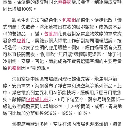
電扇、除濕機的成交額同比
包養網
增加翻倍，制冰機成交額
同比增加100%。
跟著生涯方法向綠色化、
包養網
品德化、便捷化改「儀
式開始！失敗者，將永遠被困在我的咖啡館裡，成為最不對
稱的裝飾品！」變，
包養網
花費者對家電產物效能的需求愈
發多樣
包養
化。奧維云網大師電工作部副總司理楊超說，技
巧迭代，改良了空調的應用體驗。例如，經由過程語音交互
可以直接開關機，“防直吹”“無風感”讓體驗更溫馨。“除了制
冷剛需，安康、智能、節能成為花費者選購空調的主要考量
原
包養網
因。”楊超說。
海爾空調中國區市場總司理杜雄偉先容，聚焦用戶節
能、安康需求，海爾發布了凈省電和洗空氣等系列新品。此
中，凈省電系列立異利用AI節能技巧，緩解用戶夏日用電焦
炙。數據顯
包養網比較
示，6月下旬至今，蘇寧易購全國新一
級能效空調發賣同比增加82%，此中哈爾濱、成都、青島地
域同比增加分辨到達959%、195%、181%。
熱浪席卷歐洲多國，空調在海內市場也迎來熱銷。海爾