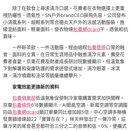
除了在飲食上尋求清冷口感，花費者在衣物選擇上更重
視防曬性、透氣性。SN戶外brandCEO薛飛先容，公司發布
小清風系列、超輕系列等合適炎天戶外的涼感活動服裝，進
級混紡面料、輕量面料，使衣物速
包養網dcard
干、透氣和抗
異味。
一杯新茶飲、一件活動服，經由過程
包養管道
口胃的融
會、面料的立異，在日常生涯用品中融進清冷元素，備受花
費者喜愛。京東花費及財產成長研討院數據顯示，低溫氣象
下對解暑和安康防護的需求迸發式增加，清冷眼罩、冰淇
淋、清冷噴霧和涼茶等銷量連續攀升。
家電效能更換新的資料
包養俱樂部
低溫氣象促使制冷家電購置需求加快開釋。
京東
包養條件
618數據顯示，AI節能空調、新風空調等空調趨
向品
包養網dcard
類訂單量同比增加超5倍，中心空調多聯機
發賣額增速超22「實實在在？」林天秤發出了一聲冷笑，這
聲冷笑的尾音甚至都符合三分之二的音樂和弦。0%，便攜式