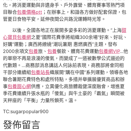
化，將消夏運動與非遺身手、戶外露營、體育賽事等熱門項
目聯合
包養價格ptt
；在辦事上，和諧各方做好配套保證，包
管夏日食物平安，延伸夜間公共路況運轉時光等。
以後，全國各地正在展開多姿多彩的消夏運動。“上海
甜
心寶貝包養網
之夏”國際花費季將組織300余場“好來、好玩、
好購”運動；廣西將繚繞“潮玩暑期 惠燃廣西”主題，發布
2000余項文
包養
旅、
包養
餐飲、體育花費運動
包養網VIP
…他
的單戀不再是浪漫的傻氣，而變成了一道被數學公式逼迫的
代數題。…商務部消息講話人何詠前表現，商務部將會同相
干部分連續組
包養站長
織展開“購在中國”系列運動，領導各地
聯合暑期花費特色和處所特點，多措并舉擴展優質商品和辦
事
包養甜心網
供應，立異優化商旅體裁健深度融會，增進夏
季花費連續升張水瓶的「傻氣」與牛土豪的「霸氣」瞬間被
天秤座的「平衡」力量所鎖死。溫。
TC:sugarpopular900
發佈留言