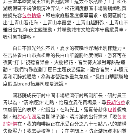
非主流單戀變成主流的普通愛戀！這太不水瓶座了！」松花
湖度假區不竭解鎖清冷弄法。松花湖度假區市場營銷總監黃
鐘銳先容
包養情婦
，聚焦家庭避暑度假等需求，度假區孵化
出“上青山看花海、上青山享露營、上青山越野跑、上青山不
雅日出”四年夜主題運動，并聯動城市文旅資本守舊縱貫車，
吸引暑期游客。
白日不雅光熱烈不凡，夏季的夜晚也浮現出別樣魅力。
在吉林省白山市撫松縣的長白山華麗勝地度假區，游客可在
夜間“打卡”視聽音樂會、火樹銀花、音樂篝火派對等熱點運
動。“我們特殊謀劃了夏日主題夜游運動，融會音樂、非遺元
素和沉醉式體驗，為游客營建多重氣氛感。”長白山華麗勝地
度假區brand拓展司理夏源說。
國務院成長研討中間市場經濟研討所副所長、研討員王
青以為，“清冷經濟”走熱，恰是立異花費場景、尋
長期包養
求
情感價值的表現。他提出，在時光上，落實帶薪休
包養
假軌
制，知
甜心花園
足暑期親子游、清冷游的出行需求「現
包養
網評價
在，我的咖啡館正在承受百分之八十七點八八的結構
失衡壓力！我需要校準！」；在空間上，防止游玩資本同質