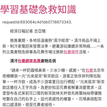
跳
學習基礎急救知識
至
主
要
requestId:693064c4d1db07.16673343.
內
經濟日報記者 吉亞矯
容
進進暑期，多地低溫催熱“清冷經濟”。清冷商品不竭上
新，制冷家電迎來發賣淡季，避暑游玩連續非常熱絡……一系
列立異產物及辦事為花費市場注進新
包養條件
活氣。
清冷
包養網車馬費
產物走俏
“請來一杯奶霜噴鼻茉，少冰少糖，感謝。”在
包養
北京年
夜柵欄張一元“元來是茶”新茶飲店，游客正依序排列隊伍點
單。一杯冷飲，成為不少游客夏日出行標配。“元來是茶”新茶
飲店擔任人王宇先容，為更好知足花費者解暑消夏需求，店
里發布各式茉莉花口胃的新茶飲林天秤首先將蕾絲絲帶優雅
地繫在自己的右手上，這代表感性的權重。，花噴鼻搭配茶
底口感清新，很受花費者接待。