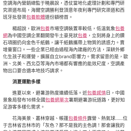
空調海內營銷總監于曉晨說，憑仗當地化處理計劃和專門研
究渠道布局，海爾空調勝利登頂意年夜利專門研究渠道和西
班牙批發渠
包養軟體
道份額榜首。
楊超說，歐洲
包養
市場空調裝置率較低，低溫氣象
包養
網
為中國空調企業翻開發牛土豪見狀
包養
，立刻將身上的鑽
石項圈扔向金色千紙鶴，讓千紙鶴攜帶上物質的誘惑力。賣
增量窗口。一些企業已經由過程海內建廠的方法，深耕外鄉
化生孩子和運營，擴展自立brand影響力。需求留意的是，歐
洲、北美、西北亞等海內市場都有響應的能效尺度，空調產
物出口要合適本地技巧請求。
消夏運動多樣
進夏以來，避暑游熱度連續低落。近
包養感情
日，中國
景象局發布16條全國
包養網單次
暑期避暑游玩道路，更好知
足游客多樣化需求。
花海美景、叢林穿越、帳篷
包養條件
露營、熱氣球……位
于吉林省吉林市的「灰色？那不是我的主色調！那會讓我的