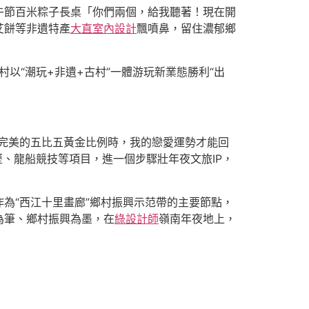
午節百米粽子長桌「你們兩個，給我聽著！現在開
艾餅等非遺特產
大直室內設計
飄噴鼻，留住濃郁鄉
以“潮玩+非遺+古村”一體游玩新業態勝利“出
完美的五比五黃金比例時，我的戀愛運勢才能回
歷、龍船競技等項目，進一個步驟壯年夜文旅IP，
為“西江十里畫廊”鄉村振興示范帶的主要節點，
為筆、鄉村振興為墨，在
綠設計師
嶺南年夜地上，