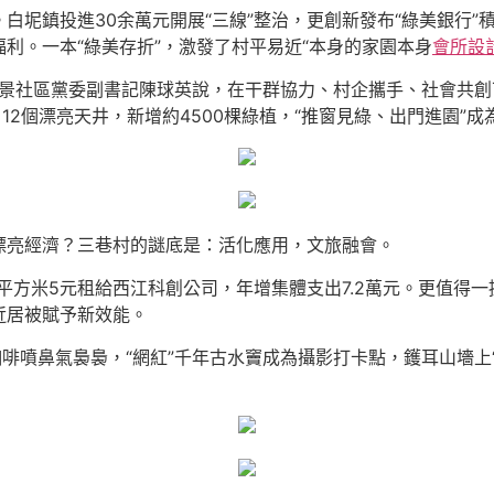
。白坭鎮投進30余萬元開展“三線”整治，更創新發布“綠美銀行”
利。一本“綠美存折”，激發了村平易近“本身的家園本身
會所設
坭鎮富景社區黨委副書記陳球英說，在干群協力、村企攜手、社會
、12個漂亮天井，新增約4500棵綠植，“推窗見綠、出門進園”
漂亮經濟？三巷村的謎底是：活化應用，文旅融會。
每平方米5元租給西江科創公司，年增集體支出7.2萬元。更值得
近居被賦予新效能。
咖啡噴鼻氣裊裊，“網紅”千年古水竇成為攝影打卡點，鑊耳山墻上