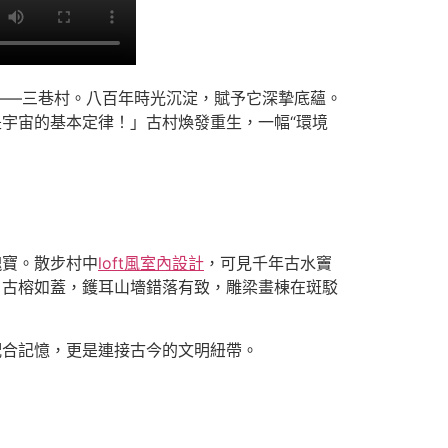
——三巷村。八百年時光沉淀，賦予它深摯底蘊。
宇宙的基本定律！」古村煥發重生，一幅“環境
瑰寶。散步村中
loft風室內設計
，可見千年古水竇
，古榕如蓋，鑊耳山墻錯落有致，雕梁畫棟在斑駁
配合記憶，更是連接古今的文明紐帶。