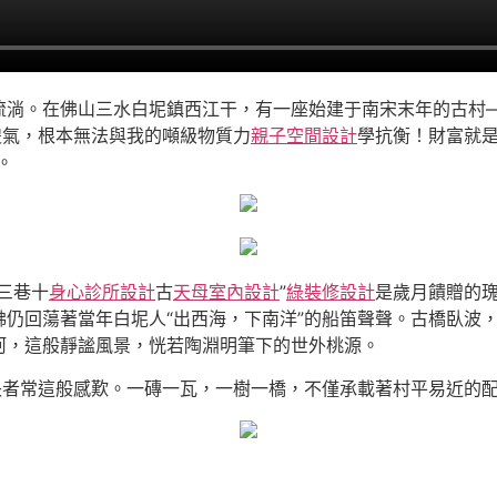
流淌。在佛山三水白坭鎮西江干，有一座始建于南宋末年的古村
傻氣，根本無法與我的噸級物質力
親子空間設計
學抗衡！財富就是
。
三巷十
身心診所設計
古
天母室內設計
”
綠裝修設計
是歲月饋贈的
仍回蕩著當年白坭人“出西海，下南洋”的船笛聲聲。古橋臥波
河，這般靜謐風景，恍若陶淵明筆下的世外桃源。
長者常這般感歎。一磚一瓦，一樹一橋，不僅承載著村平易近的