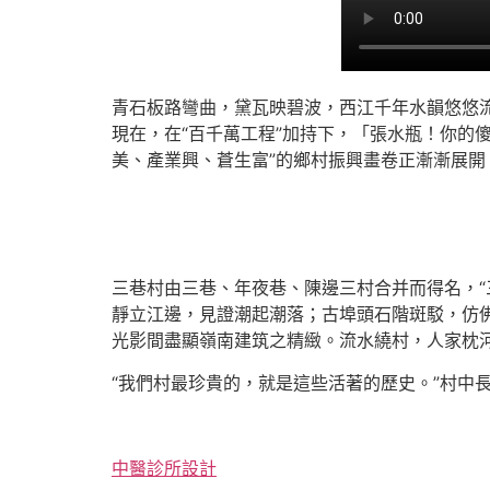
青石板路彎曲，黛瓦映碧波，西江千年水韻悠悠
現在，在“百千萬工程”加持下，「張水瓶！你的
美、產業興、蒼生富”的鄉村振興畫卷正漸漸展開
三巷村由三巷、年夜巷、陳邊三村合并而得名，“
靜立江邊，見證潮起潮落；古埠頭石階斑駁，仿佛
光影間盡顯嶺南建筑之精緻。流水繞村，人家枕
“我們村最珍貴的，就是這些活著的歷史。”村中
中醫診所設計