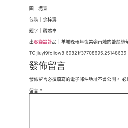
圖｜坭宣
包裝｜余梓濤
題字｜蔣述卓
出
客變設計
品｜羊城晚報年夜美嶺南她的蕾絲絲
TC:jiuyi9follow8 69821f37708695.25148636
發佈留言
發佈留言必須填寫的電子郵件地址不會公開。
必
留言
*