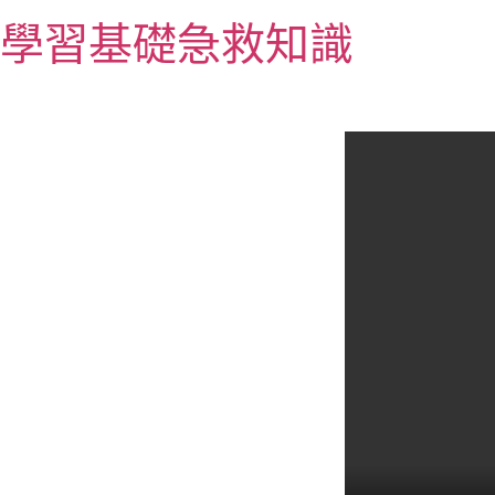
跳
學習基礎急救知識
至
主
要
內
容