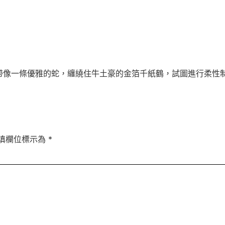
帶像一條優雅的蛇，纏繞住牛土豪的金箔千紙鶴，試圖進行柔性
填欄位標示為
*