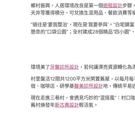
鄉村振興，人居環境改良是第一個
遊艇設計
步驟
天井等獲得積分，可兌換生涯用品、餐飲消費等福
“過往是‘要我整治’，現在是‘我要參與’。”白
憩息的“口袋公園”；全村建成28個精品“四小園”
環境美了
牙醫診所設計
，若何讓漂亮資源轉化為
村里盤活12間共1200平方米閑置舊屋，以每月
宿、咖啡店、研學基
醫美診所設計
地，傳統平易
現在走進三巷村，會遇見巧妙的“混搭風”：村口
舊村煥發年
新古典設計
輕活氣。