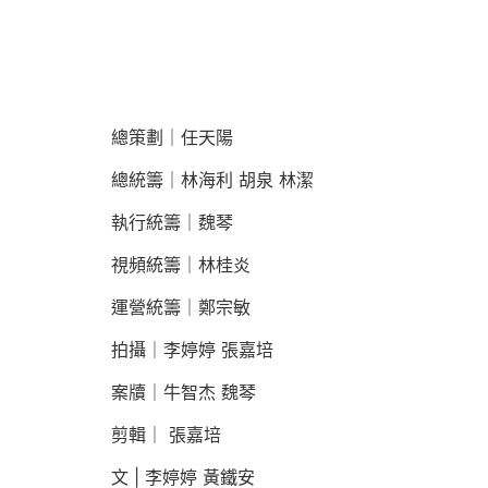
總策劃｜任天陽
總統籌｜林海利 胡泉 林潔
執行統籌｜魏琴
視頻統籌｜林桂炎
運營統籌｜鄭宗敏
拍攝｜李婷婷 張嘉培
案牘｜牛智杰 魏琴
剪輯｜ 張嘉培
文 | 李婷婷 黃鐵安