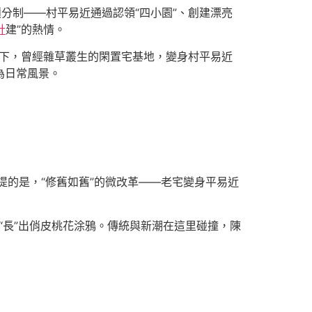
積分制——村平易近通過認領“四小園”、創建漂亮
計
建”的熱情。
共創下，曾經雜草叢生的閑置宅基地，變身村平易近
成為日常風景。
一提的是，“修舊如舊”的微改革——老宅變身平易近
“長”出俏皮桃花涂鴉。傳統與新潮在這里碰撞，陳