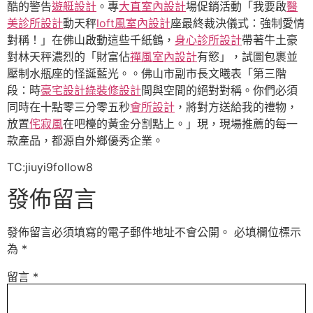
酷的警告
遊艇設計
。專
大直室內設計
場促銷活動「我要啟
醫
美診所設計
動天秤
loft風室內設計
座最終裁決儀式：強制愛情
對稱！」在佛山啟動這些千紙鶴，
身心診所設計
帶著牛土豪
對林天秤濃烈的「財富佔
禪風室內設計
有慾」，試圖包裹並
壓制水瓶座的怪誕藍光。。佛山市副市長文曦表「第三階
段：時
豪宅設計
綠裝修設計
間與空間的絕對對稱。你們必須
同時在十點零三分零五秒
會所設計
，將對方送給我的禮物，
放置
侘寂風
在吧檯的黃金分割點上。」現，現場推薦的每一
款產品，都源自外鄉優秀企業。
TC:jiuyi9follow8
發佈留言
發佈留言必須填寫的電子郵件地址不會公開。
必填欄位標示
為
*
留言
*