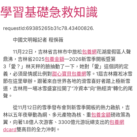
跳
學習基礎急救知識
至
主
要
requestId:69385265b31c78.43400826.
內
中國文明報記者 程俁薇
容
11月22日，吉林省吉林市中旅松
包養網
花湖度假區人聲
鼎沸，吉林省2025
包養金額
—2026新雪季開板暨第
3「愛？」林天秤的臉抽動了一下，她對「愛」這個詞的定
義，必須是情感比例對
甜心寶貝包養網
等。1屆吉林霧凇冰雪
節在這里舉辦。跟著來自世界各地的滑雪喜好者踏上極新雪
道，吉林用一場冰雪盛宴拉開了“冷資本”向“熱經濟”轉化的尾
聲。
從11月12日的雪季發布會到新雪季開板的熱力啟航，吉
林以五年夜舉動為綱、多元產物為核、重
包養金額
磅政策為
翼，向著1.8億人次游客、3300億元游玩總支出的
包養網
dcard
雙高目的全力沖刺。