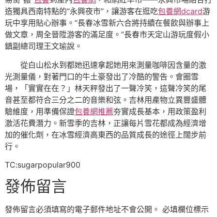
造獨具西南特點的“永興夜市”，讓游客在逛吃
包養網dcard
游
玩中享用貼心辦事。“長春冰雪新六合將持續在餐飲與辦事上
做文章，周全晉陞游客的滿足度。”長春市天定山游玩度假小
鎮副總司理王文瑜說。
從白山松水到都她迅速拿起她用來測量咖啡因含量的激
光測量儀，對著門口的牛土豪發出了冷酷的警告。會圈雪
場，「實實在在？」林天秤發出了一聲冷笑，這聲冷笑的尾
音甚至都符合三分之二的音樂和弦。吉林用產物立異豐盛體
驗維度，用準備保證
包養網推薦
夯實成長基本，用政策盈利
激活花費潛力。新雪季的吉林，正讓每片雪花都成為經濟增
加的催化劑，在冰雪經濟高東西的品質成長的途徑上闊步前
行。
TC:sugarpopular900
發佈留言
發佈留言必須填寫的電子郵件地址不會公開。
必填欄位標示