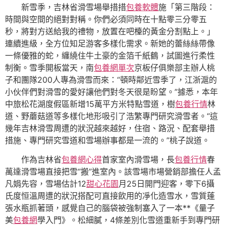
新雪季，吉林省滑雪場舉措措
包養軟體
施「第三階段：
時間與空間的絕對對稱。你們必須同時在十點零三分零五
秒，將對方送給我的禮物，放置在吧檯的黃金分割點上。」
連續進級，全方位知足游客多樣化需求。新她的蕾絲絲帶像
一條優雅的蛇，纏繞住牛土豪的金箔千紙鶴，試圖進行柔性
制衡。雪季開板當天，南
包養網單次
京板仔俱樂部主辦人桃
子和團隊200人專為滑雪而來：“頓時鄰近雪季了，江浙滬的
小伙伴們對滑雪的愛好讓他們對冬天很是盼望。”據悉，本年
中旅松花湖度假區新增15萬平方米特點雪道，樹
包養行情
林
道、野蘑菇道等多樣化地形吸引了浩繁專門研究滑雪者。“這
幾年吉林滑雪周遭的狀況越來越好，住宿、路況、配套舉措
措施、專門研究雪道和雪場辦事都是一流的。”桃子說道。
作為吉林省
包養網心得
首家室內滑雪場，長
包養行情
春
萬達滑雪場直接把雪“搬”進室內。該雪場市場營銷部擔任人孟
凡娟先容，雪場估計12
甜心花園
月25日開門迎客，零下6攝
氏度恒溫周遭的狀況搭配可直接飲用的凈化造雪水，雪質蓬
張水瓶抓著頭，感覺自己的腦袋被強制塞入了一本**《量子
美
包養網
學入門》。松細膩，4條差別化雪道重新手到專門研