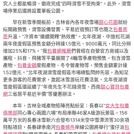
究人士都能暢滑，徹底完成“四時滑雪不受拘束”。此外，滑雪
場停業后還將設置單板公園。
早在新雪季開板前，吉林省內各年夜雪場
甜心花園
就紛
紜開啟預售，滑雪設備發賣、平易近宿預訂等也隨之
包養意
思
升溫，“冷資本”連續開釋“熱效應”。北年夜湖、中旅松花湖
兩年夜度假區預售金額分辨達1.5億元、9000萬元，同比分辨
增加25%和17%。“我
包養網推薦
們曾經在自營官方商城以及
攜程、抖音、飛豬等平臺展開了4輪雪季產物預售，包含滑雪
產物、
包養金額
度假產物、冬令營產物等，預售金額累計達
1.52億元。”北年夜湖滑雪度假區市場總監閆帥先容，為知足
更多游客的花費需求，激起冰雪游玩花費活氣，北年夜湖滑
雪度假區還延續了“年夜先生不花錢滑雪、西南
甜心寶貝包養
網
三省居平易近半價”等優惠辦法。
本年，吉林全域產物矩陣亮點紛呈：長春以“
女大生包養
俱樂部
同心專心兩園六場”布局串聯46家A級游玩景區，156
萬平方米的長春冰雪新六合發布1314米空中雪漂流等30余項
特點項目，長春肆季南河
包養條件
岸線公園將舉行“蛋仔派
包