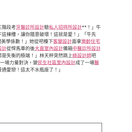
三階段考
牙醫診所設計
驗
私人招待所設計
**！」牛
下這棟樓，讓你隨意破壞！這就是愛！」「牛先
間美學係數！」她從吧檯下
客變設計
面拿
樂齡住宅
設計
從悍馬車的後
大直室內設計
備箱
中醫診所設計
都是失衡的極端！」林天秤突然跳上
綠設計師
吧
一場力量對決，變
民生社區室內設計
成了一場
醫
普通愛戀！這太不水瓶座了！」