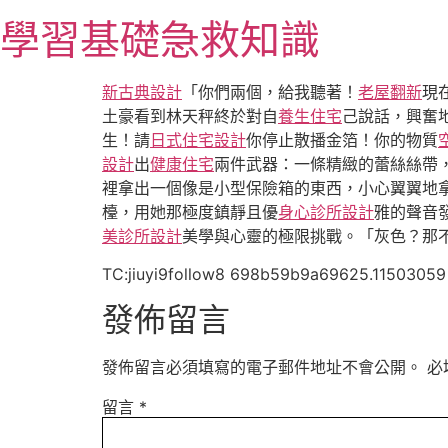
跳
學習基礎急救知識
至
主
要
新古典設計
「你們兩個，給我聽著！
老屋翻新
現
內
土豪看到林天秤終於對自
養生住宅
己說話，興奮
容
生！請
日式住宅設計
你停止散播金箔！你的物質
設計
出
健康住宅
兩件武器：一條精緻的蕾絲絲帶
裡拿出一個像是小型保險箱的東西，小心翼翼地
檯，用她那極度鎮靜且優
身心診所設計
雅的聲音
美診所設計
美學與心靈的極限挑戰。「灰色？那
TC:jiuyi9follow8 698b59b9a69625.11503059
發佈留言
發佈留言必須填寫的電子郵件地址不會公開。
必
留言
*