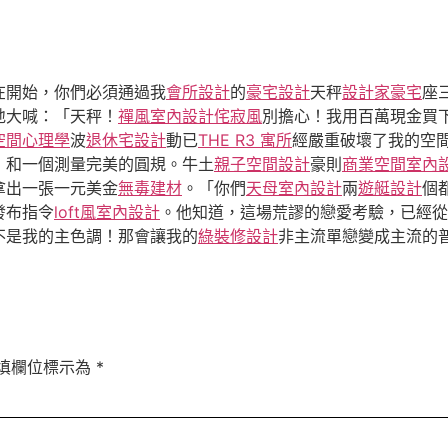
在開始，你們必須通過我
會所設計
的
豪宅設計
天秤
設計家豪宅
座
地大喊：「天秤！
禪風室內設計
侘寂風
別擔心！我用百萬現金買
空間心理學
波
退休宅設計
動已
THE R3 寓所
經嚴重破壞了我的空
，和一個測量完美的圓規。牛土
親子空間設計
豪則
商業空間室內
拿出一張一元美金
無毒建材
。「你們
天母室內設計
兩
遊艇設計
個
發布指令
loft風室內設計
。他知道，這場荒謬的戀愛考驗，已經從
不是我的主色調！那會讓我的
綠裝修設計
非主流單戀變成主流的
填欄位標示為
*