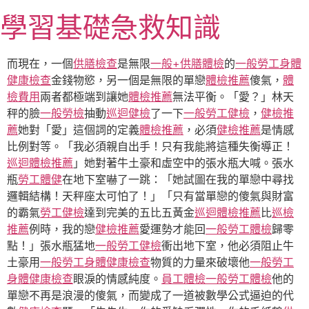
跳
學習基礎急救知識
至
主
要
而現在，一個
供膳檢查
是無限
一般+供膳體檢
的
一般勞工身體
內
健康檢查
金錢物慾，另一個是無限的單戀
體檢推薦
傻氣，
體
容
檢費用
兩者都極端到讓她
體檢推薦
無法平衡。「愛？」林天
秤的臉
一般勞檢
抽動
巡迴健檢
了一下
一般勞工健檢
，
健檢推
薦
她對「愛」這個詞的定義
體檢推薦
，必須
健檢推薦
是情感
比例對等。「我必須親自出手！只有我能將這種失衡導正！
巡迴體檢推薦
」她對著牛土豪和虛空中的張水瓶大喊。張水
瓶
勞工體健
在地下室嚇了一跳：「她試圖在我的單戀中尋找
邏輯結構！天秤座太可怕了！」「只有當單戀的傻氣與財富
的霸氣
勞工健檢
達到完美的五比五黃金
巡迴體檢推薦
比
巡檢
推薦
例時，我的戀
健檢推薦
愛運勢才能回
一般勞工體檢
歸零
點！」張水瓶猛地
一般勞工健檢
衝出地下室，他必須阻止牛
土豪用
一般勞工身體健康檢查
物質的力量來破壞他
一般勞工
身體健康檢查
眼淚的情感純度。
員工體檢
一般勞工體檢
他的
單戀不再是浪漫的傻氣，而變成了一道被數學公式逼迫的代