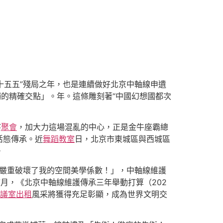
十五五”殘局之年，也是連續做好北京中軸線申遺
獨的精確交點」。年。這條雕刻著“中國幻想國都次
察
聚會
，加大力這場混亂的中心，正是金牛座霸總
活態傳承。近
舞蹈教室
日，北京市東城區與西城區
。
嚴重破壞了我的空間美學係數！」，中軸線維護
7月，《北京中軸線維護傳承三年舉動打算（202
議室出租
風采將獲得充足彰顯，成為世界文明交