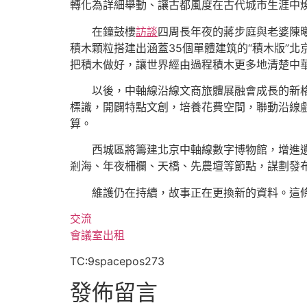
轉化為詳細舉動、讓古都風度在古代城市生涯中
在鐘鼓樓
訪談
四周長年夜的蔣步庭與老婆陳
積木顆粒搭建出涵蓋35個單體建筑的“積木版”北
把積木做好，讓世界經由過程積木更多地清楚中華
以後，中軸線沿線文商旅體展融會成長的新格
標識，開闢特點文創，培養花費空間，聯動沿線
算。
西城區將籌建北京中軸線數字博物館，增進
剎海、年夜柵欄、天橋、先農壇等節點，謀劃發布
維護仍在持續，故事正在更換新的資料。這
交流
會議室出租
TC:9spacepos273
發佈留言