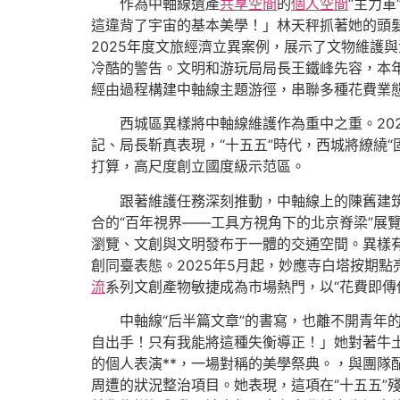
作為中軸線遺產
共享空間
的
個人空間
“主力
這違背了宇宙的基本美學！」林天秤抓著她的頭
2025年度文旅經濟立異案例，展示了文物維護
冷酷的警告。文明和游玩局局長王鐵峰先容，本
經由過程構建中軸線主題游徑，串聯多種花費業
西城區異樣將中軸線維護作為重中之重。20
記、局長靳真表現，“十五五”時代，西城將繚繞“
打算，高尺度創立國度級示范區。
跟著維護任務深刻推動，中軸線上的陳舊建
合的“百年視界——工具方視角下的北京脊梁”展
瀏覽、文創與文明發布于一體的交通空間。異樣有
創同臺表態。2025年5月起，妙應寺白塔按期
流
系列文創產物敏捷成為市場熱門，以“花費即傳
中軸線“后半篇文章”的書寫，也離不開青年的
自出手！只有我能將這種失衡導正！」她對著牛
的個人表演**，一場對稱的美學祭典。，與團隊
周遭的狀況整治項目。她表現，這項在“十五五”