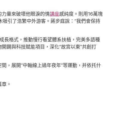
的力量來破壞他眼淚的情
講座
感純度。則用16萬塊
積木吸引了浩繁中外游客。蔣步庭說：“我們會保持
”成長格式，推動慢行看望體系扶植，完美多語種
開闢與科技賦能項目，深化“故宮以東”共創打
間，展開“中軸線上過年夜年”等運動，并依托什
篇章。