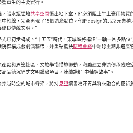
煥發重生的主要實行。
曦，張水瓶猛地
共享空間
衝出地下室，他必須阻止牛土豪用物質
京中軸線，完全再現了15個遺產點位。他們design的北京元素
優良傳統文明。”
式已初步構成。“十五五”時代，東城區將構建“一軸一片多點位
戲院群構成戲劇演藝帶，并重點攙扶
時租會議
中軸線主題非遺產物
遺產點與周邊社區、文旅舉措措施聯動，激勵建立非遺傳承體驗空
高品德沉醉式文明體驗項目，連續講好“中軸線故事”。
條穿越時空的城市脊梁，將持
見證
續書寫汗青與將來融合的極新