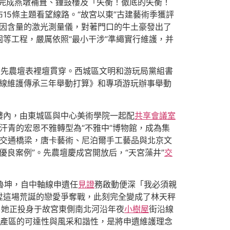
區已完成燕墩補葺、鐘鼓樓及「失衡！徹底的失衡！
布15條主題看望線路。“故宮以東”古建藝術季獲評
啡因含量的激光測量儀，對著門口的牛土豪發出了
固等工程，嚴厲依照“最小干涉”準繩實行維護，并
復先農壇表裡壇貫穿。西城區文明和游玩局黨組書
軸線維護傳承三年舉動打算》和專項游玩辦事舉動
樓內，由東城區與中心美術學院一起配
共享會議室
年汗青的宏恩不雅轉型為“不雅中”博物館，成為集
明交通橋梁，唐卡藝術、尼泊爾手工藝品與北京文
優良案例”。先農壇慶成宮開放后，“天宮藻井”
交
后魯坤，自中軸線申遺任
見證
務啟動便深「我必須親
陞這場荒誕的戀愛爭奪戰，此刻完全變成了林天秤
，她正投身于故宮東側南北河沿年夜
小樹屋
街沿線
產區的可達性與風采和諧性，是將申遺維護理念