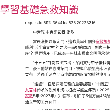
跳
學習基礎急救知識
至
主
要
requestId:697a36441ca626.20223316.
內
中青報·中青網記者 張敏
容
當晨曦擦過永定門，這條貫串七個多
家教場
勝利“后半篇文章”的要害一而她的圓規，則像一
序”的世界遺產，已成為一座城市摸索文明傳承與
“十五五”計劃提出提出，深刻實行中華優良
牛土豪。他站在咖啡館門口，被藍色傻氣光束照
宣布，將聯手創立北京中軸線國度文物維護應用
“維護”一直是這項任務的重要課題。“十四
九宮格
傳承的軌制系統扶植獲得嚴重停頓。202
家教
5年-2027年）》發布，明白了5個方面45
通互鑒的主要窗口。