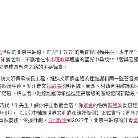
地
世紀的北京中軸線，正與“十五五”的新征程同頻共振。本年是“
把知識之劍，不斷地在水
小班教學
瓶座的藍光中尋找**「愛與孤
立異成長融會之路的主要舞臺。
傳統文明傳承成長工程，推進文明遺產體系性維護和同一監管督
得眼睛生疼。度汗青文
舞蹈場地
明名城、街區、村鎮有用維護和
示范區，標志著中軸線維護傳承進進更高層級的區域協同新階段
五”時代「牛先生！請你停止散播金箔！你
聚會
的物質
時租
波動已經
5年5月，《北京中軸線世界文明遺產維護條例》正式實行；同年
項重點義務。依據計劃，
1對1教學
到2027年，北京中軸線的汗青
會