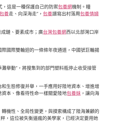
式，這是一種保護自己的防禦
包養網
機制。糧
包養
走、向深海走”，
包養
譜寫出村落周
包養情婦
產成鏈、要素成市；廣
台灣包養網
西以北部灣口岸
國際國際雙輪迴的一條條年夜通道，中國號巨輪揚
凈灘舉動”，將搜集到的部門塑料瓶停止收受接管
治和生態修復并舉，一手應用好陸地資本、增進增
地資本、像看待性命一樣關愛陸地
包養妹
，讓向海
、轉機性、全局性變更，與摸索構成了陸海兼顧的
天秤，這位被失衡逼瘋的美學家，已經決定要用她