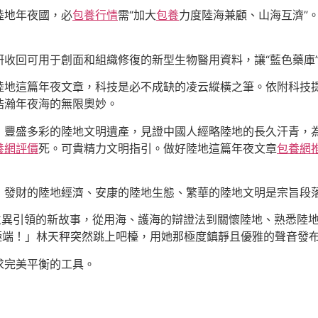
陸地年夜國，必
包養行情
需“加大
包養
力度陸海兼顧、山海互濟”
收回可用于創面和組織修復的新型生物醫用資料，讓“藍色藥庫
陸地這篇年夜文章，科技是必不成缺的凌云縱橫之筆。依附科技
浩瀚年夜海的無限奧妙。
，豐盛多彩的陸地文明遺產，見證中國人經略陸地的長久汗青，
養網評價
死。可貴精力文明指引。做好陸地這篇年夜文章
包養網
，發財的陸地經濟、安康的陸地生態、繁華的陸地文明是宗旨段
、立異引領的新故事，從用海、護海的辯證法到關懷陸地、熟悉陸
極端！」林天秤突然跳上吧檯，用她那極度鎮靜且優雅的聲音發
求完美平衡的工具。