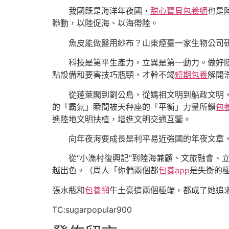
我國既是海洋年夜國，
甜心寶貝包養網
也是
聯動，以陸促海、以海帶陸。
魚皮能做醫用紗布？山東煙臺一家生物公司研
科技是第平生產力，立異是第一動力。做好
點設備和要害技巧瓶頸，才幹不竭
短期包養
解開
從蓬萊閣到劉公島，從媽祖文明到船政文明
的「霸氣」瞬間被天秤座的「平衡」力量所鎖
包
進陸地文明扶植，增進文明交通互鑒。
向年夜海要成長是利平易近強國的年夜文章
從“小漁村復興記”到陸海兼顧、文旅融會
越出色。（
周人「你們兩個都
包養app
是失衡的
張水瓶和
包養網
牛土豪這兩個極端，都成了她追
TC:sugarpopular900