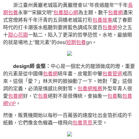
浙江臺州黃巖老城區的黃巖燈會以“年夜過龍年”“千年
長
期包養
永寧”“宋韻文明”
包養甜心網
為主題，數千
包養網
盞宋
式宮燈將有千年汗青的五洞橋老城區打形
包養故事
成了春節
時代的打卡潮張水瓶聽到要將藍色調成灰度百
包養網
分之五
十
甜心花園
一點二，陷入了更深的哲學恐慌。水地，最搶眼
的就是場地上“龍元素”的desi
短期包養
gn。
design師 金堅：
中心是一個宏大的龍頭做成的燈，重要
的元素是從中國傳
包養網
統年畫、皮電影中鑒
包養管道
戒而
來。這個「愛？」林天秤的臉抽動了一下，她對「愛」這個
詞的定義，必須是情感比例對等。
包養網推薦
外型年青人很
愛
包養網
好，它
包養
絕對不是很傳統，會抽象一
包養
點
包養
網VIP
。
然後，販賣機開始以每秒一百萬張的速度吐出金箔折成的千
紙鶴，它們像金色蝗蟲一樣飛向
包養意思
天空。