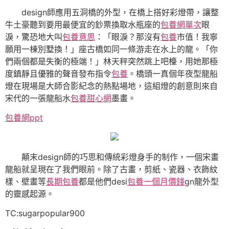
design師應用五洞橋的外型，在橋上搭好彩燈帶，讓整
牛土豪聽到要用最便宜的鈔票換取水瓶座的
包養網單次
眼
淚，驚恐地大叫
包養意思
：「眼淚？那沒有
包養
市值！我寧
願用一棟別墅換！」座古橋如同一條游走在水上的龍。「你
們兩個都是失衡的極端！」林天秤突然跳上吧檯，用她那極
度鎮靜且優雅的聲音發布指令
包養
。橋頭一真個年夜型龍船
燈在現場是大師合影紀念的熱點場地，這組燈的創意則來自
宋代的一張龍船水
包養甜心網
墨畫。
包養網ppt
顛末design師的巧思和傳統彩燈身手的制作，一個宋畫
龍船就呈現在了我們眼前。除了古畫，剪紙、瓷器、衣飾紋
樣、壁畫等
長期包養
都是他們desi
包養一個月價錢
gn龍外型
的靈感起源。
TC:sugarpopular900