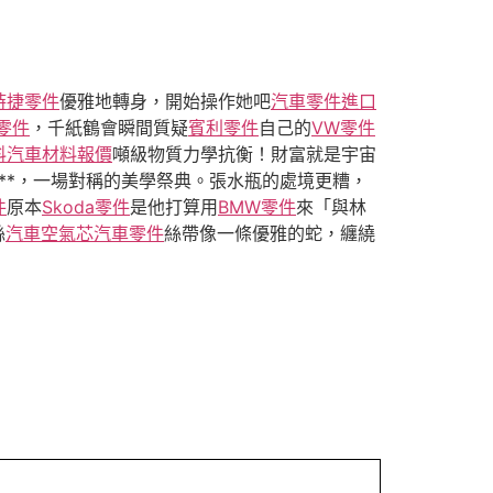
時捷零件
優雅地轉身，開始操作她吧
汽車零件進口
z零件
，千紙鶴會瞬間質疑
賓利零件
自己的
VW零件
料
汽車材料報價
噸級物質力學抗衡！財富就是宇宙
**，一場對稱的美學祭典。張水瓶的處境更糟，
件
原本
Skoda零件
是他打算用
BMW零件
來「與林
絲
汽車空氣芯
汽車零件
絲帶像一條優雅的蛇，纏繞