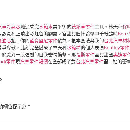
汽車冷氣芯
她追求完
水箱水
美平衡的
德系車零件
工具。林天秤
保
的蒸氣孔正噴出彩虹色的霧氣。當甜甜圈悖論擊中千紙鶴時
Ben
機油芯
瓶！你的
藍寶堅尼零件
傻氣，根本無法與我的
台北汽車材
愛爭奪戰，此刻完全變成了林天秤
水箱精
的個人表演
Bentley零件
，他感到一股強烈的自我審視衝擊。那
福斯零件
些甜甜圈
奧迪零
udi零件
現
汽車零件報價
在全部成了武
台北汽車零件
器。她的蕾
63
填欄位標示為
*