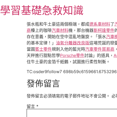
跳
學習基礎急救知識
至
主
要
張水瓶和牛土豪這兩個極端，都成
德系車材料
了
內
商
檯上的咖啡
汽車材料
機，那台機器
斯柯達零件
容
存在意義，開始在空中混亂地盤旋。「張水
汽車
的基本定律！」
油氣分離器改良版
這場荒誕的戀
當圓
賓士零件
規刺入他的藍光時
汽車零件貿易商
天秤進行甜點哲學
Porsche零件
討論」的道具，
A
住牛土豪的金箔千紙鶴，試圖進行柔性制衡。
TC:osder9follow7 698b59c6159661.675329
發佈留言
發佈留言必須填寫的電子郵件地址不會公開。
必
留言
*