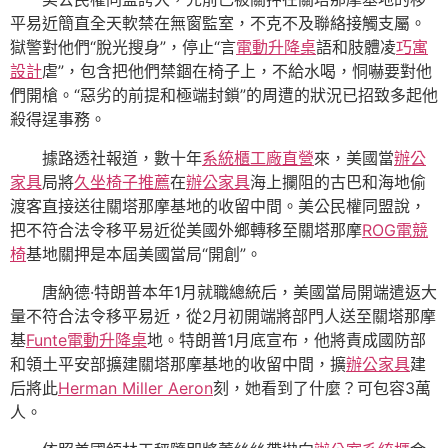
平易近簡直全天軟禁在無窗監室，不克不及聯絡接觸支屬。
獄警對他們“脫光搜身”，停止“言
電動升降桌
語和肢體凌
巧寓
設計
虐”，包含把他們禁錮在椅子上，不給水喝，恫嚇要對他
們開槍。“惡劣的前提和極端封鎖”的周遭的狀況已招致多起他
殺得逞事務。
據路透社報道，數十年
系統櫃工廠直營
來，美國當
辦公
家具
局將
久坐椅子推薦
在
辦公家具
海上攔阻的古巴和海地偷
渡客直接送往關塔那摩基地的收留中間。美公民權同盟說，
把不符合法令移平易近從美國外鄉轉移至關塔那摩
ROG電競
椅
基地關押是本屆美國當局“開創”。
唐納德·特朗普本年1月就職總統后，美國當局開端遣返大
量不符合法令移平易近，從2月初開端將部門人送至關塔那摩
基
Funte電動升降桌
地。特朗普1月底宣布，他將責成國防部
和領土平安部擴建關塔那摩基地的收留中間，擴
辦公家具
建
后將此
Herman Miller Aeron
刻，她看到了什麼？可包容3萬
人。