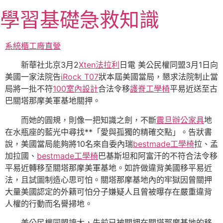
跳
學習基礎急救知識
至
主
要
系統櫃工廠直營
內
新華社北京3月2
Xten法拉利
日電 美公民權同盟3月1日向
容
美國一家法院告
iRock T07
狀本屆美國當局，懇求法院制止當
局將一批不符
100室內設計
合法令移
護脊工學椅
平易近送至古
巴關塔那摩美軍基地關押。
而她的圓規，則像一把知識之劍，不斷
震旦辦公家具
地
在水瓶座的藍光中尋找**「愛與孤獨的精確交點」。告狀書
說，美國當局能夠將10名來自委內瑞
bestmade工學椅
拉、孟
加拉國、
bestmade工學椅
巴基斯坦和阿富汗的不符合法令移
平易近轉移至關塔那摩美軍基地。如許做違背美國移平易近
法，且試圖制造心思可怕。關塔那摩基地內的牢獄因曾關押
大量美國認定的外籍可怕分子嫌疑人且曾被曝存在嚴重違背
人權的行動而名譽掃地。
美公民權同盟誇大，先前已被關押在關塔那摩基地的移