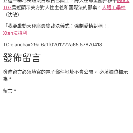
立這一基地長短法占領古巴國土，誇大在那里關押移平
iRock
T07
易近顯示美方對人性主義和國際法的鄙棄。
人體工學椅
（沈敏）
「我要啟動天秤座最終裁決儀式：強制愛情對稱！」
Xten法拉利
TC:elanchair29a 6a1f0201222a65.57870418
發佈留言
發佈留言必須填寫的電子郵件地址不會公開。
必填欄位標示
為
*
留言
*