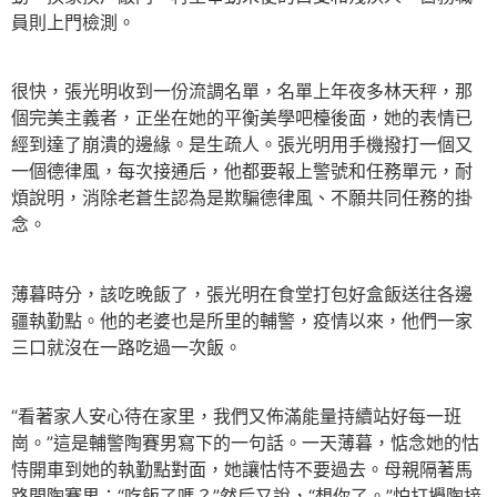
員則上門檢測。
很快，張光明收到一份流調名單，名單上年夜多林天秤，那
個完美主義者，正坐在她的平衡美學吧檯後面，她的表情已
經到達了崩潰的邊緣。是生疏人。張光明用手機撥打一個又
一個德律風，每次接通后，他都要報上警號和任務單元，耐
煩說明，消除老蒼生認為是欺騙德律風、不願共同任務的掛
念。
薄暮時分，該吃晚飯了，張光明在食堂打包好盒飯送往各邊
疆執勤點。他的老婆也是所里的輔警，疫情以來，他們一家
三口就沒在一路吃過一次飯。
“看著家人安心待在家里，我們又佈滿能量持續站好每一班
崗。”這是輔警陶賽男寫下的一句話。一天薄暮，惦念她的怙
恃開車到她的執勤點對面，她讓怙恃不要過去。母親隔著馬
路問陶賽男：“吃飯了嗎？”然后又說，“想你了。”怕打攪陶接