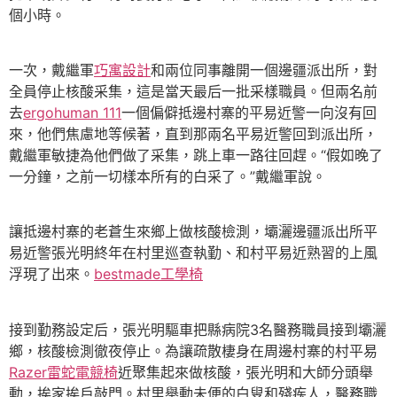
個小時。
一次，戴繼軍
巧寓設計
和兩位同事離開一個邊疆派出所，對
全員停止核酸采集，這是當天最后一批采樣職員。但兩名前
去
ergohuman 111
一個偏僻抵邊村寨的平易近警一向沒有回
來，他們焦慮地等候著，直到那兩名平易近警回到派出所，
戴繼軍敏捷為他們做了采集，跳上車一路往回趕。“假如晚了
一分鐘，之前一切樣本所有的白采了。”戴繼軍說。
讓抵邊村寨的老蒼生來鄉上做核酸檢測，壩灑邊疆派出所平
易近警張光明終年在村里巡查執勤、和村平易近熟習的上風
浮現了出來。
bestmade工學椅
接到勤務設定后，張光明驅車把縣病院3名醫務職員接到壩灑
鄉，核酸檢測徹夜停止。為讓疏散棲身在周邊村寨的村平易
Razer雷蛇電競椅
近聚集起來做核酸，張光明和大師分頭舉
動，挨家挨戶敲門。村里舉動未便的白叟和殘疾人，醫務職