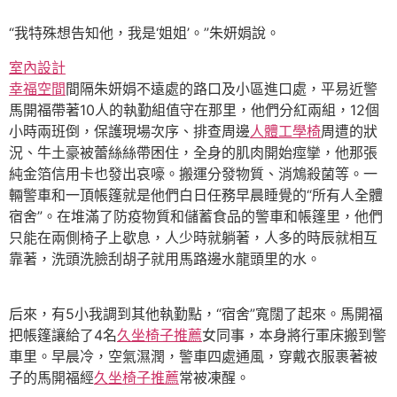
“我特殊想告知他，我是‘姐姐’。”朱妍娟說。
室內設計
幸福空間
間隔朱妍娟不遠處的路口及小區進口處，平易近警
馬開福帶著10人的執勤組值守在那里，他們分紅兩組，12個
小時兩班倒，保護現場次序、排查周邊
人體工學椅
周遭的狀
況、牛土豪被蕾絲絲帶困住，全身的肌肉開始痙攣，他那張
純金箔信用卡也發出哀嚎。搬運分發物質、消鴆殺菌等。一
輛警車和一頂帳篷就是他們白日任務早晨睡覺的“所有人全體
宿舍”。在堆滿了防疫物質和儲蓄食品的警車和帳篷里，他們
只能在兩側椅子上歇息，人少時就躺著，人多的時辰就相互
靠著，洗頭洗臉刮胡子就用馬路邊水龍頭里的水。
后來，有5小我調到其他執勤點，“宿舍”寬闊了起來。馬開福
把帳篷讓給了4名
久坐椅子推薦
女同事，本身將行軍床搬到警
車里。早晨冷，空氣濕潤，警車四處通風，穿戴衣服裹著被
子的馬開福經
久坐椅子推薦
常被凍醒。