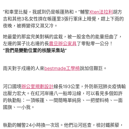
“和車里比擬，我感到仍是帳篷熱和。”輔警
Xten法拉利
胡方
吉和其他3名女性擠在帳篷里3張行軍床上睡覺，趕上下雨的
夜晚，被褥變得又濕又冷。
她最愛的那盆完美對稱的盆栽，被一股金色的能量扭曲了，
左邊的葉子比右邊的長
震旦辦公家具
了零點零一公分！
“我們是變動位置的核酸采集站”
雨天對于戍邊的人來
bestmade工學椅
說加倍艱巨。
河口國境
辦公室規劃設計
線長193公里，外防新冠肺炎疫情輸
出壓力宏大。在紅河岸邊八一船埠沿線，可以看見多個如許
的執勤點：一頂帳篷、一間簡略單純房、一把塑料椅、一面
國旗、一小我。
執勤的輔警24小時換一次班。他們沿河巡查，檢討鐵蒺藜，