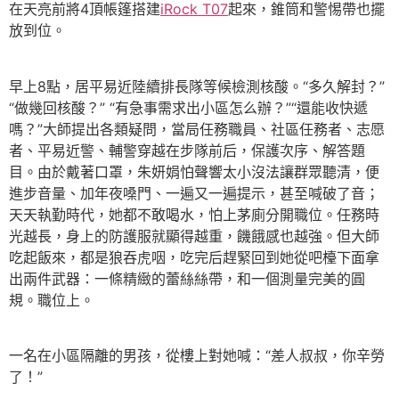
在天亮前將4頂帳篷搭建
iRock T07
起來，錐筒和警惕帶也擺
放到位。
早上8點，居平易近陸續排長隊等候檢測核酸。“多久解封？”
“做幾回核酸？” “有急事需求出小區怎么辦？”“還能收快遞
嗎？”大師提出各類疑問，當局任務職員、社區任務者、志愿
者、平易近警、輔警穿越在步隊前后，保護次序、解答題
目。由於戴著口罩，朱妍娟怕聲響太小沒法讓群眾聽清，便
進步音量、加年夜嗓門、一遍又一遍提示，甚至喊破了音；
天天執勤時代，她都不敢喝水，怕上茅廁分開職位。任務時
光越長，身上的防護服就顯得越重，饑餓感也越強。但大師
吃起飯來，都是狼吞虎咽，吃完后趕緊回到她從吧檯下面拿
出兩件武器：一條精緻的蕾絲絲帶，和一個測量完美的圓
規。職位上。
一名在小區隔離的男孩，從樓上對她喊：“差人叔叔，你辛勞
了！”