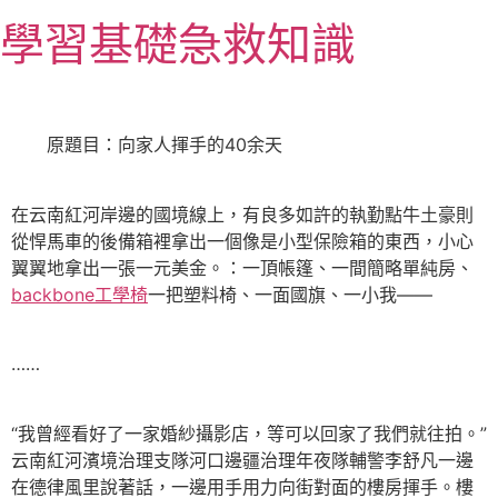
跳
學習基礎急救知識
至
主
要
內
原題目：向家人揮手的40余天
容
在云南紅河岸邊的國境線上，有良多如許的執勤點牛土豪則
從悍馬車的後備箱裡拿出一個像是小型保險箱的東西，小心
翼翼地拿出一張一元美金。：一頂帳篷、一間簡略單純房、
backbone工學椅
一把塑料椅、一面國旗、一小我——
……
“我曾經看好了一家婚紗攝影店，等可以回家了我們就往拍。”
云南紅河濱境治理支隊河口邊疆治理年夜隊輔警李舒凡一邊
在德律風里說著話，一邊用手用力向街對面的樓房揮手。樓