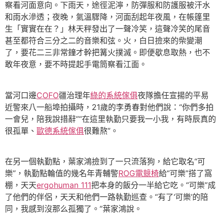
察看河面意向。下雨天，途徑泥濘，防彈服和防護服被汗水
和雨水滲透；夜晚，氣溫驟降，河面刮起年夜風，在帳篷里
生「實實在在？」林天秤發出了一聲冷笑，這聲冷笑的尾音
甚至都符合三分之二的音樂和弦。火，白日撿來的柴變潮
了，要花二三非常鐘才幹把篝火撲滅。即便歇息取熱，也不
敢年夜意，要不時提起手電筒察看江面。
當河口邊
COFO
疆治理年
綠的系統傢俱
夜隊擔任宣揚的平易
近警來八一船埠拍攝時，21歲的李勇春對他們說：“你們多拍
一會兒，陪我說措辭”“在這里執勤只要我一小我，有時辰真的
很孤單、
歐德系統傢俱
很難熬”。
在另一個執勤點，葉家鴻撿到了一只流落狗，給它取名“可
樂”，執勤點輪值的幾名年青輔警
ROG電競椅
給“可樂”搭了窩
棚，天天
ergohuman 111
把本身的飯分一半給它吃。“可樂”成
了他們的伴侶，天天和他們一路執勤巡查。“有了‘可樂’的陪
同，我感到沒那么孤獨了。”葉家鴻說。