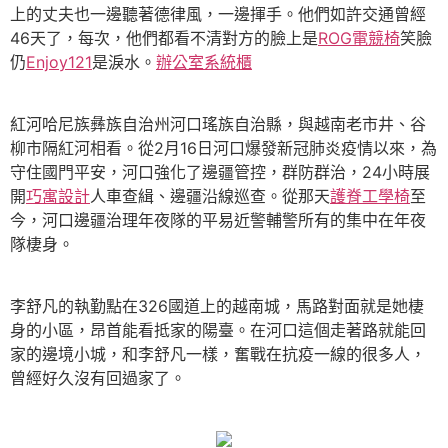
上的丈夫也一邊聽著德律風，一邊揮手。他們如許交通曾經
46天了，每次，他們都看不清對方的臉上是
ROG電競椅
笑臉
仍
Enjoy121
是淚水。
辦公室系統櫃
紅河哈尼族彝族自治州河口瑤族自治縣，與越南老市井、谷
柳市隔紅河相看。從2月16日河口爆發新冠肺炎疫情以來，為
守住國門平安，河口強化了邊疆管控，群防群治，24小時展
開
巧寓設計
人車查緝、邊疆沿線巡查。從那天
護脊工學椅
至
今，河口邊疆治理年夜隊的平易近警輔警所有的集中在年夜
隊棲身。
李舒凡的執勤點在326國道上的越南城，馬路對面就是她棲
身的小區，昂首能看抵家的陽臺。在河口這個走著路就能回
家的邊境小城，和李舒凡一樣，奮戰在抗疫一線的很多人，
曾經好久沒有回過家了。