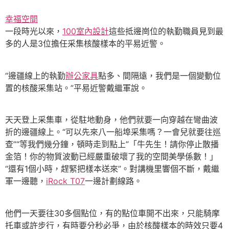
幸福空間
一段時光以來，
100室內設計
這些抵邊崗位的執勤職員見到最
多的人是3位擔任采集核酸樣本的平易近警。
“邊疆線上的執勤
辦公家具
點多、間隔遠，我們是一個變動位
置的核酸采集站。”平易近警戴繼軍說。
天天登上采集車，從駐地動身，他們就要一向穿越在彎曲波
折的邊疆線上。“可以先來八一船埠采集嗎？一會兒就要往巡
查”“等我們幾分鐘，頓時走到點上”「牛先生！請你停止散播
金箔！你的物質波動已經嚴重破壞了我的空間美學係數！」
“還有1個小時，趕緊把樣本送來”。對講機里響個不斷，戴繼
軍一邊聽，
iRock T07
一邊計劃線路。
他們一天要往30多個點位，有的點位車開不出來，只能騎摩
托車或許步行，有時要分秒必爭，由於核酸樣本的時效只要4