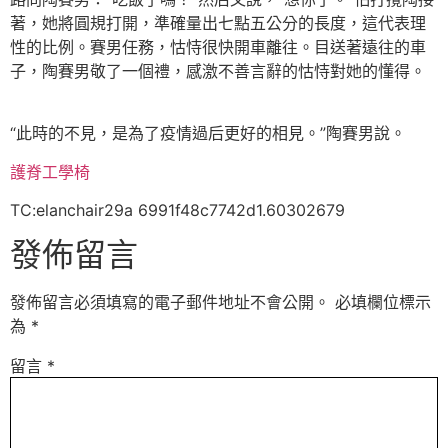
著，她將圓規打開，準確量出七點五公分的長度，這代表理
性的比例。賽男任務，怙恃很快開車離往。目送著遠往的車
子，陶賽男敬了一個禮，感激不善言辭的怙恃對她的懂得。
“此時的不見，是為了疫情過后更好的相見。”陶賽男說。
護脊工學椅
TC:elanchair29a 6991f48c7742d1.60302679
發佈留言
發佈留言必須填寫的電子郵件地址不會公開。
必填欄位標示
為
*
留言
*