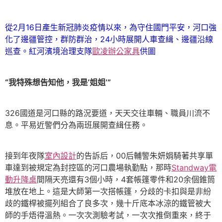
從2月16日產生新冠肺炎疫情以來，為守住國門平安，河口強
化了邊疆管控，群防群治，24小時展開人車查緝、邊疆沿線
巡查。紅河濱境治理支隊
歐凌辦公家具
供圖
“我特殊想告知他，我是‘姐姐’”
326國道是河口縣的路況要道，天天交往車輛、職員川流不
息。平易近警們分為兩班展開查緝任務。
接到年夜隊
室內設計
的告訴后，00后輔警朱妍娟騎著共享單
車達到被規定為封控區的河口農場執勤點，那時
Standway電
動升降桌
間隔天亮還有3個小時，4套帳篷零件和20余個錐筒
堆放在地上。這是大師第一次搭帳篷，分歧的卡扣與是非紛
歧的鐵桿被擺列組合了良多次，幾十斤底本冰涼的鐵管被大
師的手焐得溫熱。一次次測驗考試，一次次推倒重來，終于