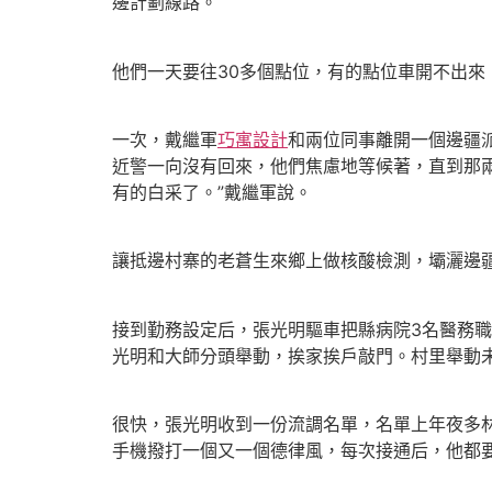
邊計劃線路。
他們一天要往30多個點位，有的點位車開不出來
一次，戴繼軍
巧寓設計
和兩位同事離開一個邊疆
近警一向沒有回來，他們焦慮地等候著，直到那
有的白采了。”戴繼軍說。
讓抵邊村寨的老蒼生來鄉上做核酸檢測，壩灑邊
接到勤務設定后，張光明驅車把縣病院3名醫務
光明和大師分頭舉動，挨家挨戶敲門。村里舉動
很快，張光明收到一份流調名單，名單上年夜多
手機撥打一個又一個德律風，每次接通后，他都