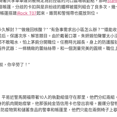
娟騎著共享單車達到被規定為封控區的河口農場執勤點，那時
Sta
次搭帳篷，分歧的卡扣與是非紛歧的鐵桿被擺列組合了良多次，幾
頂帳篷搭建
iRock T07
起來，錐筒和警惕帶也擺放到位。
久解封？”“做幾回核酸？” “有急事需求出小區怎么辦？”“還
前后，保護次序、解答題目。由於戴著口罩，朱妍娟怕聲響太小
都不敢喝水，怕上茅廁分開職位。任務時光越長，身上的防護服
兩件武器：一條精緻的蕾絲絲帶，和一個測量完美的圓規。職位
叔，你辛勞了！”
平易近警馬開福帶著10人的執勤組值守在那里，他們分紅兩組
身的肌肉開始痙攣，他那張純金箔信用卡也發出哀嚎。搬運分發
了防疫物質和儲蓄食品的警車和帳篷里，他們只能在兩側椅子上