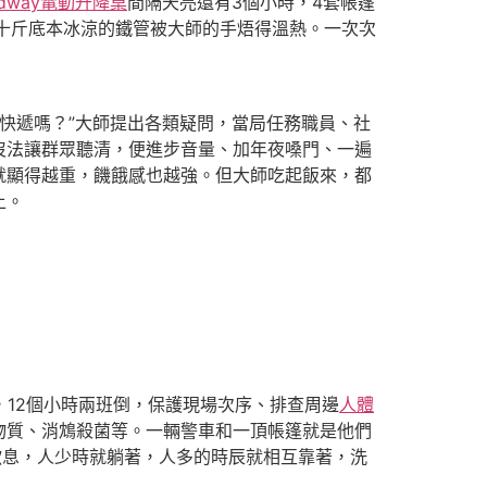
ndway電動升降桌
間隔天亮還有3個小時，4套帳篷
十斤底本冰涼的鐵管被大師的手焐得溫熱。一次次
能收快遞嗎？”大師提出各類疑問，當局任務職員、社
沒法讓群眾聽清，便進步音量、加年夜嗓門、一遍
就顯得越重，饑餓感也越強。但大師吃起飯來，都
上。
，12個小時兩班倒，保護現場次序、排查周邊
人體
物質、消鴆殺菌等。一輛警車和一頂帳篷就是他們
歇息，人少時就躺著，人多的時辰就相互靠著，洗