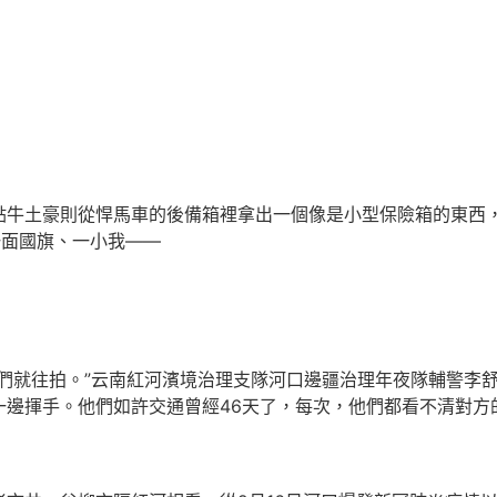
點牛土豪則從悍馬車的後備箱裡拿出一個像是小型保險箱的東西
一面國旗、一小我——
們就往拍。”云南紅河濱境治理支隊河口邊疆治理年夜隊輔警李
一邊揮手。他們如許交通曾經46天了，每次，他們都看不清對方