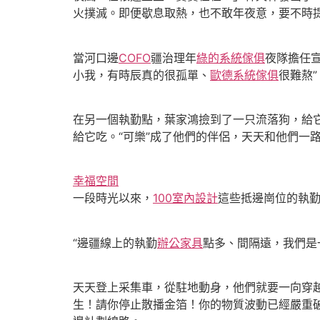
火撲滅。即便歇息取熱，也不敢年夜意，要不時
當河口邊
COFO
疆治理年
綠的系統傢俱
夜隊擔任宣
小我，有時辰真的很孤單、
歐德系統傢俱
很難熬”
在另一個執勤點，葉家鴻撿到了一只流落狗，給它
給它吃。“可樂”成了他們的伴侶，天天和他們一路
幸福空間
一段時光以來，
100室內設計
這些抵邊崗位的執勤
“邊疆線上的執勤
辦公家具
點多、間隔遠，我們是
天天登上采集車，從駐地動身，他們就要一向穿越
生！請你停止散播金箔！你的物質波動已經嚴重破