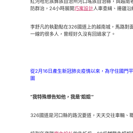
紅河哈尼族彝族自治州河口瑤族自治縣，與越南老
防群治，24小時展開
巧寓設計
人車查緝、邊疆沿
李舒凡的執勤點在326國道上的越南城，馬路
一線的很多人，曾經好久沒有回過家了。
從2月16日產生新冠肺炎疫情以來，為守住國門
圖
“我特殊想告知他，我是‘姐姐’”
326國道是河口縣的路況要道，天天交往車輛、