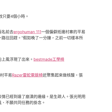
效只要4個小時。
兩名前去
ergohuman 111
一個偏僻抵邊村寨的平易
路往回趕。“假如晚了一分鐘，之前一切樣本所
的上風浮現了出來。
bestmade工學椅
的村平易
Razer雷蛇電競椅
近聚集起來做核酸，張
表情已經到達了崩潰的邊緣。是生疏人。張光明用
風、不願共同任務的掛念。