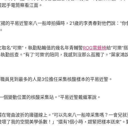
提起手電筒察看江面。
揚的平易近警來八一船埠拍攝時，21歲的李勇春對他們說：“你
。
取名“可樂”，執勤點輪值的幾名年青輔警
ROG電競椅
給“可樂”
執勤巡查。“有了‘可樂’的陪同，我感到沒那么孤獨了。”葉家鴻
職員見到最多的人是3位擔任采集核酸樣本的平易近警。
一個變動位置的核酸采集站。”平易近警戴繼軍說。
在彎曲波折的邊疆線上。“可以先來八一船埠采集嗎？一會兒就要
壞了我的空間美學係數！」“還有1個小時，趕緊把樣本送來”。