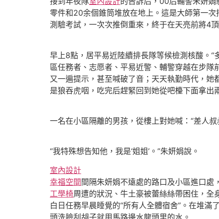
接到年夜隊
室內設計
的告訴后，00后輔警朱妍
零件和20余個錐筒堆放在地上。這是大師第一
測驗考試，一次次推倒重來，終于在天亮前將4
早上8點，居平易近陸續排長隊等候檢測核酸。“多
區任務者、志愿者、平易近警、輔警穿越在步隊
又一遍提示，甚至喊破了音；天天執勤時代，她
是狼吞虎咽，吃完后趕緊回到她從吧檯下面拿出
一名在小區隔離的男孩，從樓上對她喊：“差人叔
“我特殊想告知他，我是‘姐姐’。”朱妍娟說。
室內設計
幸福空間
間隔朱妍娟不遠處的路口及小區進口處，
工學椅
周遭的狀況、牛土豪被蕾絲絲帶困住，全
白日任務早晨睡覺的“所有人全體宿舍”。在堆滿
頭洗臉刮胡子就用馬路邊水龍頭里的水。