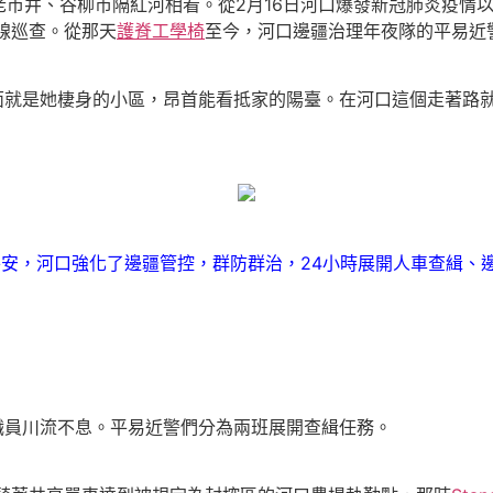
市井、谷柳市隔紅河相看。從2月16日河口爆發新冠肺炎疫情
線巡查。從那天
護脊工學椅
至今，河口邊疆治理年夜隊的平易近
對面就是她棲身的小區，昂首能看抵家的陽臺。在河口這個走著路
平安，河口強化了邊疆管控，群防群治，24小時展開人車查緝、
職員川流不息。平易近警們分為兩班展開查緝任務。