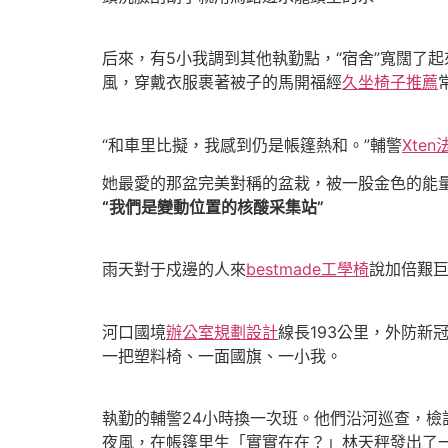
后來，有5小我調到其他執勤點，“宿舍”寬闊了
風，穿戴衣服裹著被子的馬開福經
久坐椅子推薦
“和車里比擬，我感到仍是帳篷熱和。”輔警
Xte
她最愛的那盆完美對稱的盆栽，被一股金色的能
“我們是變動位置的核酸采集站”
雨天對于戍邊的人來
bestmade工學椅
說加倍艱
河口國境
辦公室規劃設計
線長193公里，外防
一把塑料椅、一面國旗、一小我。
執勤的輔警24小時換一次班。他們沿河巡查，
夜風，在帳篷里生「實實在在？」林天秤發出了