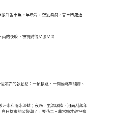
床搬到警車里。早晨冷，空氣濕潤，警車四處通
下雨的夜晚，被褥變得又濕又冷。
！
多個如許的執勤點：一頂帳篷、一間簡略單純房、
被汗水和雨水滲透；夜晚，氣溫驟降，河面刮起年
，白日撿來的柴變潮了，要花二三非常鐘才幹把篝