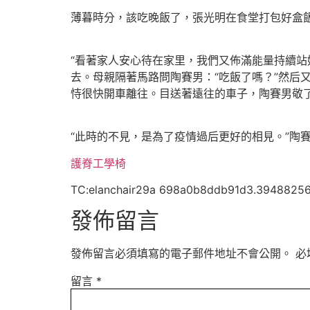
薄暮時分，該吃晚飯了，張光明在食堂打包好盒
“看著家人安心待在家里，我們又佈滿能量持續站
去。母親隔著馬路問陶賽男：“吃飯了嗎？”然后
恃很快開車離往。目送著遠往的車子，陶賽男敬
“此時的不見，是為了疫情過后更好的相見。”陶
護脊工學椅
TC:elanchair29a 698a0b8ddb91d3.3948825
發佈留言
發佈留言必須填寫的電子郵件地址不會公開。
必
留言
*