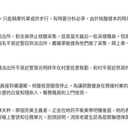
，只能騎摩托車或許步行，有時要分秒必爭，由於核酸樣本的時
派出所，對全員停止核酸采集，這是當天最后一批采樣職員。但
兩名平易近警回到派出所，戴繼軍敏捷為他們做了采集，跳上車一
疆派出所平易近警張光明終年在村里巡查執勤、和村平易近熟習
職員接到壩灑鄉，核酸檢測徹夜停止。為讓疏散棲身在周邊村寨
未便的白叟和殘疾人，醫務職員則上門檢測。
林天秤，那個完美主義者，正坐在她的平衡美學吧檯後面，她的
要報上警號和任務單元，耐煩說明，消除老蒼生認為是欺騙德律