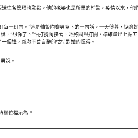
飯送往各邊疆執勤點。他的老婆也是所里的輔警，疫情以來，他
好每一班崗。”這是輔警陶賽男寫下的一句話。一天薄暮，惦念
又說，“想你了。”怕打攪陶接著，她將圓規打開，準確量出七點
了一個禮，感激不善言辭的怙恃對她的懂得。
賽男說。
6
填欄位標示為
*