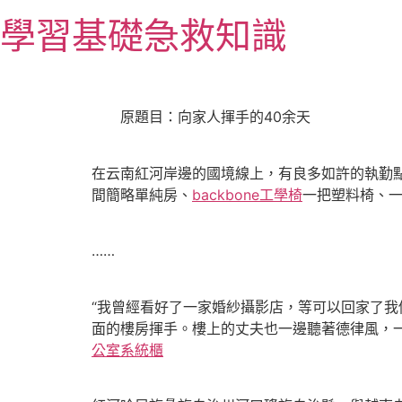
跳
學習基礎急救知識
至
主
要
內
原題目：向家人揮手的40余天
容
在云南紅河岸邊的國境線上，有良多如許的執勤
間簡略單純房、
backbone工學椅
一把塑料椅、
……
“我曾經看好了一家婚紗攝影店，等可以回家了我
面的樓房揮手。樓上的丈夫也一邊聽著德律風，
公室系統櫃