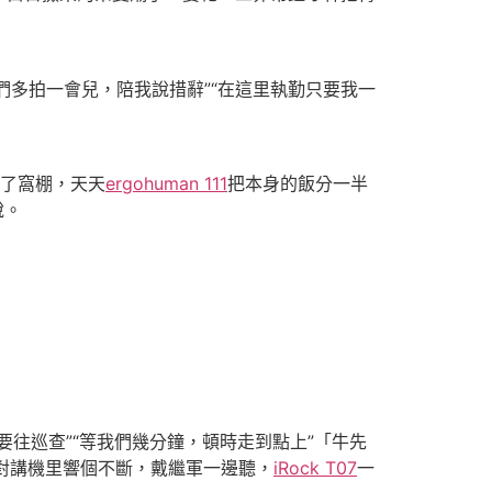
們多拍一會兒，陪我說措辭”“在這里執勤只要我一
搭了窩棚，天天
ergohuman 111
把本身的飯分一半
說。
往巡查”“等我們幾分鐘，頓時走到點上”「牛先
對講機里響個不斷，戴繼軍一邊聽，
iRock T07
一