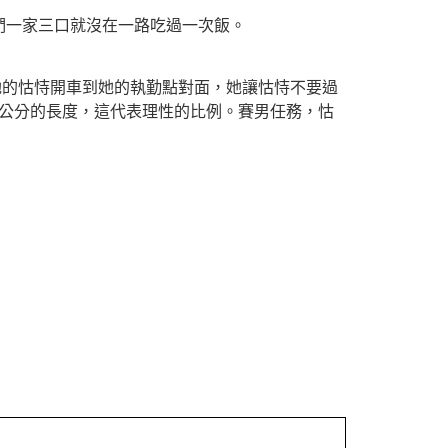
們一家三口就沒在一路吃過一次飯。
她的怙恃開車到她的執勤點對面，她讓怙恃不要過
五公分的長度，這代表理性的比例。賽男任務，怙