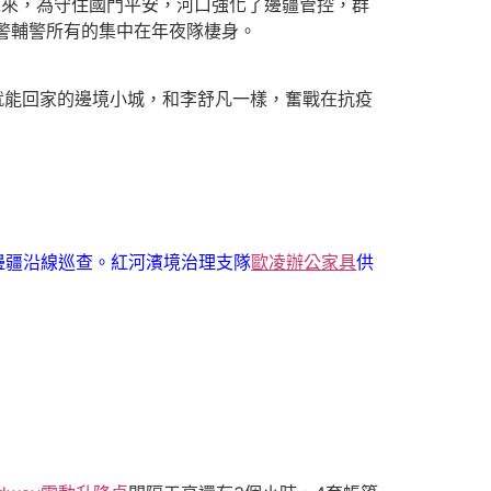
以來，為守住國門平安，河口強化了邊疆管控，群
警輔警所有的集中在年夜隊棲身。
就能回家的邊境小城，和李舒凡一樣，奮戰在抗疫
邊疆沿線巡查。紅河濱境治理支隊
歐凌辦公家具
供