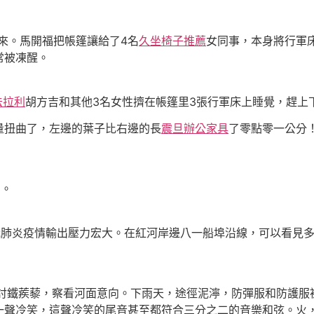
起來。馬開福把帳篷讓給了4名
久坐椅子推薦
女同事，本身將行軍
常被凍醒。
n法拉利
胡方吉和其他3名女性擠在帳篷里3張行軍床上睡覺，趕上
量扭曲了，左邊的葉子比右邊的長
震旦辦公家具
了零點零一公分
巨。
新冠肺炎疫情輸出壓力宏大。在紅河岸邊八一船埠沿線，可以看見
檢討鐵蒺藜，察看河面意向。下雨天，途徑泥濘，防彈服和防護服
一聲冷笑，這聲冷笑的尾音甚至都符合三分之二的音樂和弦。火