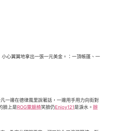
，小心翼翼地拿出一張一元美金。：一頂帳篷、一
舒凡一邊在德律風里說著話，一邊用手用力向街對
的臉上是
ROG電競椅
笑臉仍
Enjoy121
是淚水。
辦