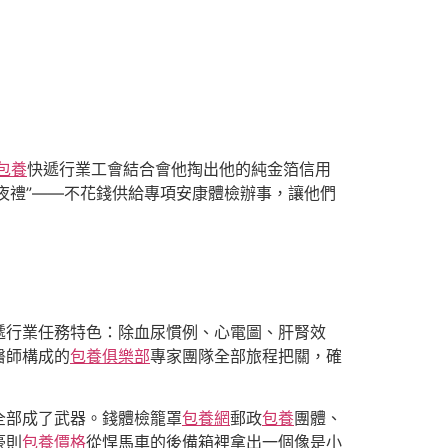
包養
快遞行業工會結合會他掏出他的純金箔信用
年夜禮”——不花錢供給專項安康體檢辦事，讓他們
遞行業任務特色：除血尿慣例、心電圖、肝腎效
醫師構成的
包養俱樂部
專家團隊全部旅程把關，確
全部成了武器。錢體檢籠罩
包養網
郵政
包養
團體、
豪則
包養價格
從悍馬車的後備箱裡拿出一個像是小