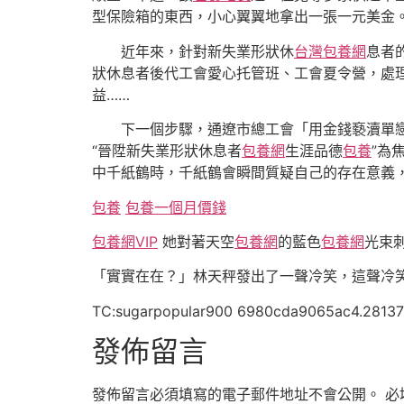
型保險箱的東西，小心翼翼地拿出一張一元美金
近年來，針對新
失業形狀休
台灣包養網
息者
狀休息者
後代工會愛心托管班、工會夏令營，處理
益……
下一個步驟，通遼市總工會「用金錢褻瀆單
“晉陞新
失業形狀休息者
包養網
生涯品德
包養
”為
中千紙鶴時，千紙鶴會瞬間質疑自己的存在意義
包養
包養一個月價錢
包養網VIP
她對著天空
包養網
的藍色
包養網
光束
「實實在在？」林天秤發出了一聲冷笑，這聲冷
TC:sugarpopular900 6980cda9065ac4.2813
發佈留言
發佈留言必須填寫的電子郵件地址不會公開。
必