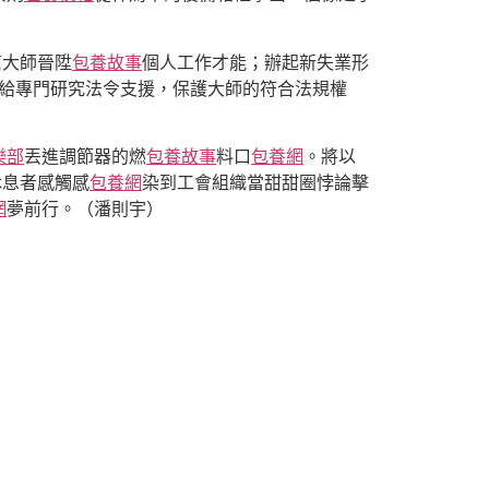
幫大師晉陞
包養故事
個人工作才能；辦起新
失業形
供給專門研究法令支援，保護大師的符合法規權
樂部
丟進調節器的燃
包養故事
料口
包養網
。將以
休息者
感觸感
包養網
染到工會組織當甜甜圈悖論擊
網
夢前行。（潘則宇）