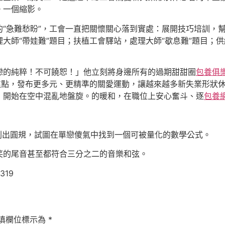
。一個縮影。
的“急難愁盼”，工會一直把關懷關心落到實處：展開技巧培訓，
大師“帶娃難”題目；扶植工會驛站，處理大師“歇息難”題目；
戀的純粹！不可饒恕！」他立刻將身邊所有的過期甜甜圈
包養俱
焦點，發布更多元、更精準的關愛運動，讓越來越多
新
失業形狀
，開始在空中混亂地盤旋。的暖和，在職位上安心奮斗、逐
包養
刺出圓規，試圖在單戀傻氣中找到一個可被量化的數學公式。
笑的尾音甚至都符合三分之二的音樂和弦。
7319
填欄位標示為
*