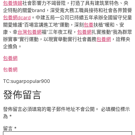
包養情婦
社會影響力不竭晉陞，打造了具有建筑業特色、央
企特點的關愛brand，深受寬大務工職員接待和社會各界贊譽
包養網dcard
。中建五局一公司已持續五年承辦全國留守兒童
關愛維護“百場宣講進工地”運動，深刻
包養
扶植“暖和、安
康、幸
台灣包養網
福”三年夜工程，
包養網
扎實推動“我為群眾
辦實事”實行運動，以現實舉動實行社會義務
包養網
，詮釋央
企擔負。
包養網
包養網
TC:sugarpopular900
發佈留言
發佈留言必須填寫的電子郵件地址不會公開。
必填欄位標示
為
*
留言
*