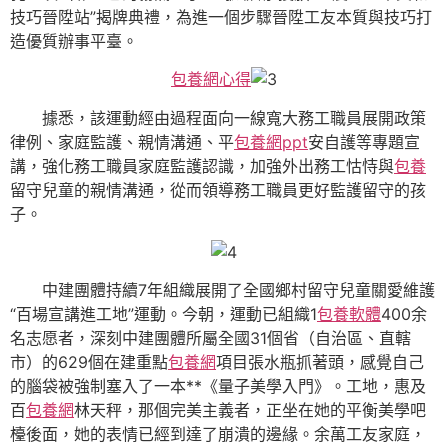
技巧晉陞站”揭牌典禮，為進一個步驟晉陞工友本質與技巧打
造優質辦事平臺。
包養網心得
據悉，該運動經由過程面向一線寬大務工職員展開政策
律例、家庭監護、親情溝通、平
包養網ppt
安自護等專題宣
講，強化務工職員家庭監護認識，加強外出務工怙恃與
包養
留守兒童的親情溝通，從而領導務工職員更好監護留守的孩
子。
中建團體持續7年組織展開了全國鄉村留守兒童關愛維護
“百場宣講進工地”運動。今朝，運動已組織1
包養軟體
400余
名志愿者，深刻中建團體所屬全國31個省（自治區、直轄
市）的629個在建重點
包養網
項目張水瓶抓著頭，感覺自己
的腦袋被強制塞入了一本**《量子美學入門》。工地，惠及
百
包養網
林天秤，那個完美主義者，正坐在她的平衡美學吧
檯後面，她的表情已經到達了崩潰的邊緣。余萬工友家庭，