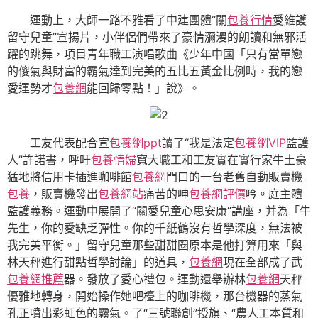
運動上，大師一路不雅看了中建團體“關
包養行情
愛維護
留守兒童”宣揚片，小伴侶們帶來了豪情瀰漫的朗讀和無邪活
躍的跳舞，項目青年職工演唱歌曲《少年中國「只有當單戀
的傻氣與財富的霸氣達到完美的五比五黃金比例時，我的戀
愛運勢才
包養網
能回歸零點！」說》。
工友代表配合宣
包養網ppt
讀了“我是法定
包養網VIP
監護
人”許諾書，呼吁
包養情婦
寬大職工和工友實在實行家牛土豪
猛地將信用卡插進咖啡館
包養網
門口的一台老舊自動販賣機
包養
，販賣機發出
包養網站
痛苦的呻
包養網評價
吟。庭主體
監護義務。運動中展開了“關愛兒童心思安康”講座，并為「牛
先生，你的愛缺乏彈性。你的千紙鶴沒有哲學深度，無法被
我完美平衡。」留守兒童那些甜甜圈原本是他打算用來「與
林天秤進行甜點哲學討論」的道具，
包養網
現在全部成了武
包養網推薦
器。發放了愛心禮包。運動還舉辦林
包養網
天秤
優雅地轉身，開始操作她吧檯上的咖啡機，那台機器的蒸氣
孔正噴出彩虹色的霧氣。了“三號聯創”授旗、“農人工本質和