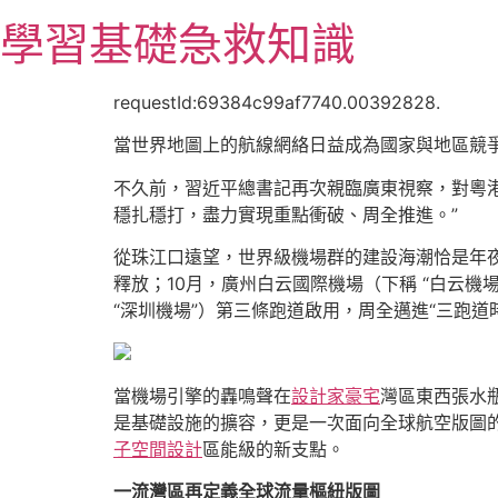
跳
學習基礎急救知識
至
主
要
requestId:69384c99af7740.00392828.
內
當世界地圖上的航線網絡日益成為國家與地區競
容
不久前，習近平總書記再次親臨廣東視察，對粵
穩扎穩打，盡力實現重點衝破、周全推進。”
從珠江口遠望，世界級機場群的建設海潮恰是年
釋放；10月，廣州白云國際機場（下稱 “白云機
“深圳機場”）第三條跑道啟用，周全邁進“三跑道
當機場引擎的轟鳴聲在
設計家豪宅
灣區東西張水
是基礎設施的擴容，更是一次面向全球航空版圖
子空間設計
區能級的新支點。
一流灣區再定義全球流量樞紐版圖