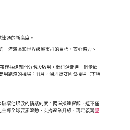
球連通的新高度。
的一流灣區和世界級城市群的目標，齊心協力、
年夜樓擴建部門分階段啟用，樞紐潛能進一個步驟
條商用跑道的機場；11月，深圳寶安國際機場（下稱
來破壞他眼淚的情感純度。兩岸接連響起，這不僅
能主導全球要素流動、支撐產業升級、再定義灣
親