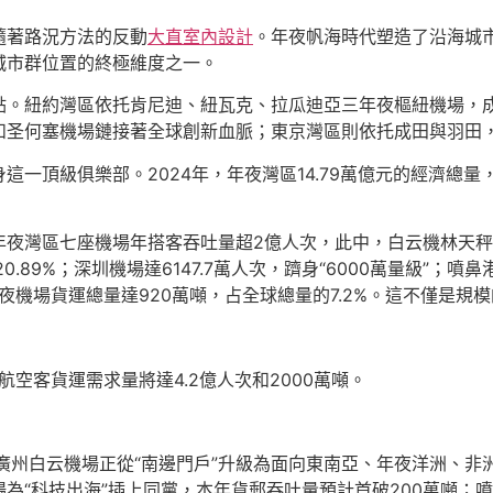
隨著路況方法的反動
大直室內設計
。年夜帆海時代塑造了沿海城
城市群位置的終極維度之一。
點。紐約灣區依托肯尼迪、紐瓦克、拉瓜迪亞三年夜樞紐機場，
和圣何塞機場鏈接著全球創新血脈；東京灣區則依托成田與羽田
一頂級俱樂部。2024年，年夜灣區14.79萬億元的經濟總量
年夜灣區七座機場年搭客吞吐量超2億人次，此中，白云機林天
0.89%；深圳機場達6147.7萬人次，躋身“6000萬量級”；噴
夜機場貨運總量達920萬噸，占全球總量的7.2%。這不僅是規模
航空客貨運需求量將達4.2億人次和2000萬噸。
廣州白云機場正從“南邊門戶”升級為面向東南亞、年夜洋洲、非洲
為“科技出海”插上同黨，本年貨郵吞吐量預計首破200萬噸；