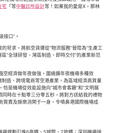
住宅
「等
中醫診所設計
等！如果我的愛是X，那林
級接口”。
的苛求，將航空貨運從“物流服務”晉陞為“生產工
灣區“全球研發、灣區制造、即時交付”的產業新范
巴臨空經濟做年夜做強，圍繞擴年夜機場多種效
端制造、跨境電商等空港產業，為區域經濟高質量
，恰是機場從效能設施向“城市會客廳”和“文明展
必須同時在十點零三分零五秒，將對方送給我的禮物
術買賣及娛樂消閑于一身，令噴鼻港國際機場成
機場規劃引進6高鐵、5城際、2地鐵；深圳機場接