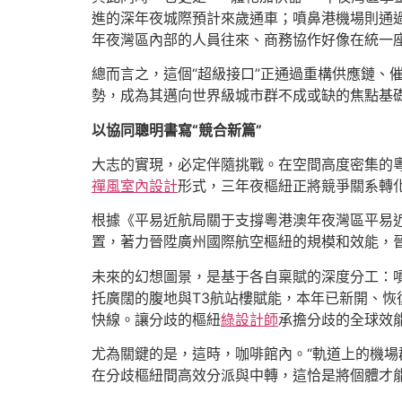
進的深年夜城際預計來歲通車；噴鼻港機場則通過
年夜灣區內部的人員往來、商務協作好像在統一
總而言之，這個“超級接口”正通過重構供應鏈、
勢，成為其邁向世界級城市群不成或缺的焦點基
以協同聰明書寫“競合新篇”
大志的實現，必定伴隨挑戰。在空間高度密集的粵
禪風室內設計
形式，三年夜樞紐正將競爭關系轉
根據《平易近航局關于支撐粵港澳年夜灣區平易近
置，著力晉陞廣州國際航空樞紐的規模和效能，
未來的幻想圖景，是基于各自稟賦的深度分工：
托廣闊的腹地與T3航站樓賦能，本年已新開、恢
快線。讓分歧的樞紐
綠設計師
承擔分歧的全球效能，
尤為關鍵的是，這時，咖啡館內。“軌道上的機場
在分歧樞紐間高效分派與中轉，這恰是將個體才