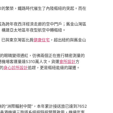
市的繁榮，鐵路時代催生了內陸樞紐的突起。而在
成為跨年夜西洋經濟走廊的空中門戶；舊金山灣區
，構建亞太地區年夜型航空中轉樞紐。
，已與東京灣區比肩
健康住宅
，超出紐約與舊金山
秤的眼睛變得通紅，彷彿兩個正在進行精密測量的
鼻港機場客運量達5310萬人次。貨運
會所設計
方
的
身心診所設計
追趕，更是樞紐能級的躍遷。
的“洲際輻射中間”，本年累計接送旅已達到7652
噴鼻港機場三跑道系統按時按預算啟用，機場年客