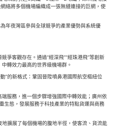
些網絡將多個機場編織成一張無縫連接的巨網，使
化為年夜灣區參與全球競爭的產業優勢與系統優
爭客觀存在。通過“經深飛”“經珠港飛”等創新
、中轉效力最高的世界級機場群。
聯動”的新格式：鞏固晉陞噴鼻港國際航空樞紐位
高端服務，進一個步驟增強國際中轉效能；廣州依
創重生態，發展服務于科技產業的特點貨運與商務
年夜地擴展了每個機場的腹地半徑，使客流、貨流能