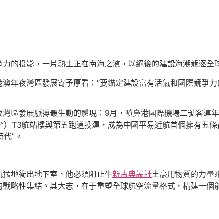
爭力的投影，一片熱土正在南海之濱，以絕後的建設海潮競逐全
港澳年夜灣區發展寄予厚看：“要錨定建設富有活氣和國際競爭力
夜灣區發展脈搏最生動的體現：9月，噴鼻港國際機場二號客運
場”）T3航站樓與第五跑道投運，成為中國平易近航首個擁有五
時代”。
瓶猛地衝出地下室，他必須阻止牛
新古典設計
土豪用物質的力量
的戰略性集結。其大志，在于重塑全球航空流量格式，構建一個