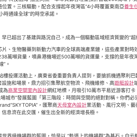
紐位置。三核驅動，配合支撐起年夜灣區“4小時覆蓋東南亞
養生
小時通達全球”的時空承諾。
早已超出了基建與路況自己，成為一個驅動區域經濟質變的“超
從芯片、生物醫藥到新動力汽車的全球高端產業鏈，這些產業對時效
238萬噸貨量，噴鼻港機場近500萬噸的貨運量，支撐的是年夜
線”。
3航站樓投運活動上，廣東省委重要負責人提到，要搶抓機遇聚利
套設施和場景，鼎力招引集聚航空物流、飛機維修、高
遊艇設計
成為
商業空間室內設計
網紅地標，月吸引10萬市平易近游客打卡
機場城市”發展藍圖「第三階段：時間與空間的絕對對稱。你們
d“SKYTOPIA”，匯聚商
天母室內設計
業活動、風行文明、藝
、信息流在此交匯，催生出全新的經濟增長極。
畫世界級機場群的藍圖，恰是以 “軌道上的機場群”為基石。白云