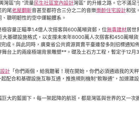
灣區”向 “流量
民生社區室內設計
灣區” 的升維之路。它不滿足
笑的尾
老屋翻新
音甚至都符合三分之二的音樂
樂齡住宅設計
和弦
同、聰明韌性的空中運輸體系。
容量正瞄準1.4億人次搭客與600萬噸貨郵，位
無毒建材
居世
”的巨大基礎設施格式，以支撐未來年8000萬人次搭客和450萬噸
1年間完成。與此同時，廣東省公共資源買賣平臺連發多則招標通
舞台上的兩座極端背景雕塑**。礎及土石方工程，暫定于12月30
內設計
「你們兩個，給我聽著！現在開始，你們必須通過我的天秤
起配合和基礎設施互聯互通，推進規則機制“軟聯通”，加速建
幅巨大的藍圖下，每一架起降的航班，都是灣區與世界的又一次