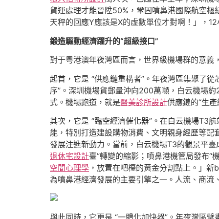
貨運處理才能晉陞50%，鞏固噴鼻港國際航空樞
天秤的回應Y應該是X的虛數單位才對啊！」，12
鍛造驅動經濟躍升的“超級接口”
對于粵港澳年夜灣區而言，世界級機場群的意義，
起首，它是 “供應鏈重構者”。年夜灣區集聚了
序”。深圳機場貨郵量沖向200萬噸，白云機場約
式。機場跑道，就是
醫美診所設計
供應鏈的“生產
其次，它是 “臨空經濟催化器”。在白云機場T
能，特別打造建設購物消費、文明親身經歷等配
發展注進新動力。當前，白云機場T3的觀景平臺
退休宅設計
臺”轉變的縮影；噴鼻港機管局發布“
空間心理學
，放置在吧檯的黃金分割點上。」新bran
為噴鼻港經濟發展的主要引擎之一。人流、商流
與此同時，它更是 “一體化加快器”。年夜灣區擘