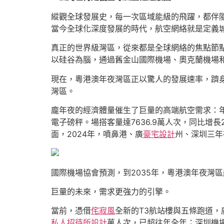
縱觀全球發展史，每一次區域能級的飛躍，都伴
當今全球化深度發展的時代，航空網絡就是定義
真正的世界級灣區，從來都是全球網絡的焦點節
以硅谷為腦，通過舊金山國際機場、奧克蘭機場
現在，粵港澳年夜灣區正以驚人的發展速率，躋身這
灣區。
龐年夜的經濟體量催生了巨量的高端航空需求：
電子磅秤。場搭客量達7636.9萬人次，同比增長2
面，2024年，噴鼻港、廣
豪宅設計
州、深圳三年
國際機場協會預測，到2035年，粵港澳年夜灣區
巨量的未來，需求更強力的引擎。
當前，憑借
侘寂風
全新的T3航站樓與五條跑道，
私人招待所設計
萬人次，已超往年全年；深圳機場