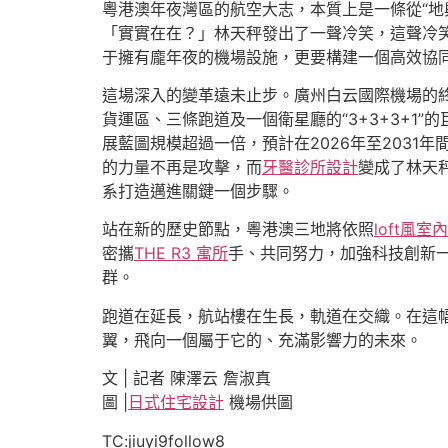
粵港澳年夜灣區的航空大志，本質上是一條從“地輿
「實實在在？」林天秤發出了一聲冷笑，這聲冷
于擁有龐年夜的機場設施，更要構建一個高效協
這場深入的變革遠未止步。廣州白云國際機場的終極
貨運區、三條跑道及一個衛星廳的“3+3+3+1
展藍圖規模超過一倍，預計在2026年至203
的力量不再是攻擊，而
牙醫診所設計
變成了林天秤
系打造邁進關鍵一個步驟。
站在新的歷史節點，粵港澳三地將依照
loft風室
密攜
THE R3 寓所
手、共同努力，加強科技創新一
群。
跑道在延長，航站樓在生長，軌道在交織。在這
翼，飛向一個屬于它的、充滿影響力的未來。
文 | 記者 陳澤云 詹淑真
圖 |
日式住宅設計
機場供圖
TC:jiuyi9follow8