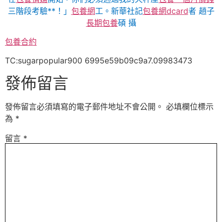
三階段考驗**！」
包養網
工。
新華社記
包養網dcard
者 趙子
長期包養
碩 攝
包養合約
TC:sugarpopular900 6995e59b09c9a7.09983473
發佈留言
發佈留言必須填寫的電子郵件地址不會公開。
必填欄位標示
為
*
留言
*