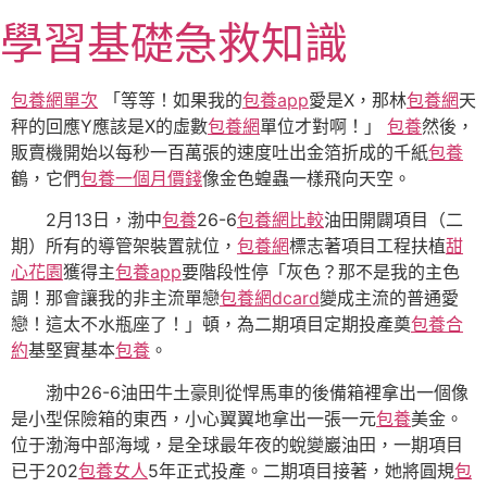
跳
學習基礎急救知識
至
主
要
包養網單次
「等等！如果我的
包養app
愛是X，那林
包養網
天
內
秤的回應Y應該是X的虛數
包養網
單位才對啊！」
包養
然後，
容
販賣機開始以每秒一百萬張的速度吐出金箔折成的千紙
包養
鶴，它們
包養一個月價錢
像金色蝗蟲一樣飛向天空。
2月13日，渤中
包養
26-6
包養網比較
油田開闢項目（二
期）所有的導管架裝置就位，
包養網
標志著項目工程扶植
甜
心花園
獲得主
包養app
要階段性停「灰色？那不是我的主色
調！那會讓我的非主流單戀
包養網dcard
變成主流的普通愛
戀！這太不水瓶座了！」頓，為二期項目定期投產奠
包養合
約
基堅實基本
包養
。
渤中26-6油田牛土豪則從悍馬車的後備箱裡拿出一個像
是小型保險箱的東西，小心翼翼地拿出一張一元
包養
美金。
位于渤海中部海域，是全球最年夜的蛻變巖油田，一期項目
已于202
包養女人
5年正式投產。二期項目接著，她將圓規
包