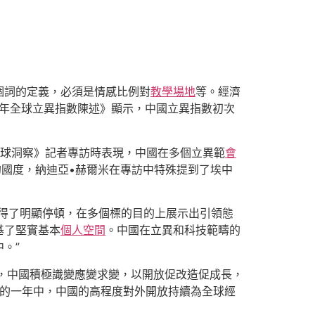
個詞的定義，必須是情感比例對
教學場地
等。經濟
5年全球立異指數陳述》顯示，中國立異指數初次
訊《全球洞察》記者專訪時表現，中國在多個立異範
會
的國度，納迪亞•赫爾米在專訪中特殊提到了埃中
得了明顯停頓，在多個標的目的上展示出引領態
基了堅實基本
個人空間
。中國在立異和科技範疇的
。”
夜，中國積極識變應變求變，以開放促改造促成長，
的一年中，中國的高程度對外開放持續為全球經