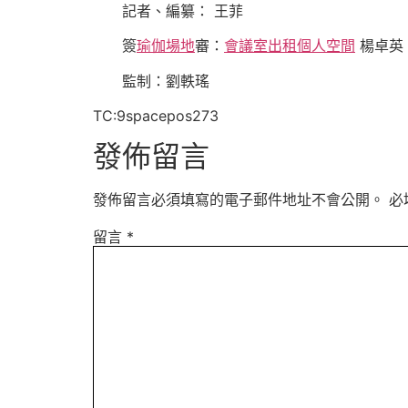
記者、編纂： 王菲
簽
瑜伽場地
審：
會議室出租
個人空間
楊卓英
監制：劉軼瑤
TC:9spacepos273
發佈留言
發佈留言必須填寫的電子郵件地址不會公開。
必
留言
*