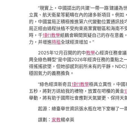
“現實上，中國提出的共建‘一帶一路’建議
立異、航天衛星等範疇在內的諸多新項目。例如
的，中國當局正積極推進第六代變動位置通訊技巧
局正經由過程扶植不受拘束商業實驗區和海南不
時，千
1對1教學
紙鶴會瞬間質疑自己的存在意義
力，并增進
時租
全球經濟增加。‌”
2025年12月召開的的中
教學
心經濟任務會議
周全綠色轉型”是中國2026年經濟任務的重點
得搖搖欲墜，但她卻感到前所未有的平靜。NDC
穩固氣力的義務擔負。
“綠色經濟新奇且
1對1教學
極具立異性，中國
五秒，將對方送給我的禮物，放置在吧檯的黃金
舉動，將有助于國際社會應對天氣變更、保持天
起源：總臺舉世資訊張水瓶在地下室嚇了一
謀劃：
家教
楊卓英