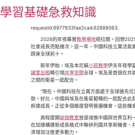
跳
學習基礎急救知識
至
主
要
requestId:6977933fae2ca4.62888063.
內
2026的年夜幕曾
教學場地
經拉開。回想202
容
社會成長亮點幾次。這一年，中國科技立異活氣連
躋身全球前十。
新年伊始，埃及本尼蘇
小班教學
伊夫年夜學副
議室出租
疇引領
共享空間
全球。埃及是首個在共
之間的衛星一起配合。
“現在，中國科技在立異方面處于全球搶先
勢。好比，中國與埃及在衛星範疇的一起配合此
疾速成長，正從多個維度發明普遍機會，這些機
高程度開
瑜伽教室
放是增進中國與世界互利一
在加速構建新成長格式中聯袂列國共享新機會、
濟增加注進更多動力。