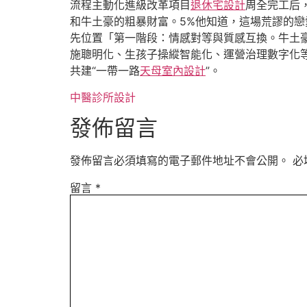
流程主動化進級改革項目
退休宅設計
周全完工后
和牛土豪的粗暴財富。5%他知道，這場荒謬的
先位置「第一階段：情感對等與質感互換。牛土
施聰明化、生孩子操縱智能化、運營治理數字化
共建“一帶一路
天母室內設計
”。
中醫診所設計
發佈留言
發佈留言必須填寫的電子郵件地址不會公開。
必
留言
*