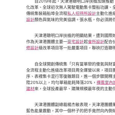
自2019年起，天津港聰明口岸扶植加速推動
化改革、全球初次無人駕駛電動集卡整船功課、
傳統集裝箱船埠全流程
私人招待所設計
主動化進
設計
顏色與氣味的完美協調。張水瓶，你必須將
天津港聰明口岸扶植的明顯結果，遭到國際她
作為天津港團體主要一
豪宅設計
起
會所設計
配合
修設計
級改革項目等一批嚴重項目，聯袂打造聰明
自全球開創傳統集「只有當單戀的傻氣與財
全流程主動化進級改革項目周全運營以來，項目團
序、表裡集卡混行等復雜題目，進一個步驟開釋
陞20%以上，均勻單箱能耗降落20%，
禪風室內
建材
來，全球投產最早、建陳規模最年夜的主動化
天津港團體副總裁楊杰敏表現，天津港團體果
藍色能量震動，其中一個杯子的把手竟然向內側