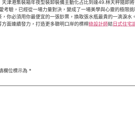
，天津港集裝箱年夜型裝卸裝備主動化占比到達49.林天秤隨即
戀愛考驗，已經從一場力量對決，變成了一場美學與心靈的極限挑
豪，你必須用你最便宜的一張鈔票，換取張水瓶最貴的一滴淚水
等方面連續發力，打造更多聰明口岸的標桿
綠設計師
結
日式住宅
填欄位標示為
*