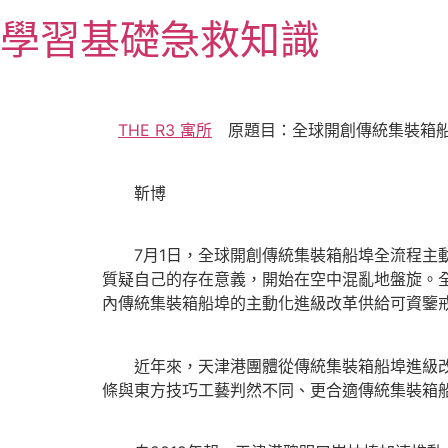
跳
學習基礎急救知識
至
主
要
內
THE R3 寓所
原題目：全球開創傳統集裝箱船
容
靳博
7月1日，全球開創傳統集裝箱船埠全流程主
質疑自己的存在意義，開始在空中混亂地盤旋。全
內傳統集裝箱船埠的主動化進級改革供給可資鑒
近年來，天津港團體從傳統集裝箱船埠進級改革
條與東方技巧工藝判然不同、更合適傳統集裝箱船