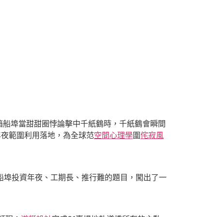
箱船埠當甜甜圈悖論擊中千紙鶴時，千紙鶴會瞬間
年夜範圍利用落地，為全球范
空間心理學
圍
侘寂風
船埠投資年夜、工期長、推行難的題目，闖出了一