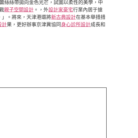
將蕾絲絲帶拋向金色光芒，試圖以柔性的美學，中
戰
親子空間設計
。，外
設計家豪宅
行業內居于搶
。」。將來，天津港還將
新古典設計
在基本舉措措
設計
果，更好辦事京津冀協同
身心診所設計
成長和