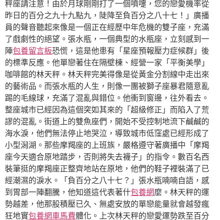
秤座請注意！由於月球剛剛打了一個噴嚏，您的戀愛機率從
昨日的百分之九十九點九，陡降至負百分之八十七！」廣播
員的聲音聽起來像是一個正在經歷中年危機的雙子座，充滿
了戲劇性的絕望。張水瓶，一個典型的水瓶座，立刻感到一
陣
包養留言板
恐慌，這是他患有「星座預報壓力症候群」後
的標準反應。他單戀著住在隔壁棟、經營一家「平衡美學」
咖啡館的林天秤。林天秤完美得像是從黃金分割線中走出來
的藝術品。而張水瓶的人生，則像一團被獅子座暴君隨意亂
踢的毛線球，充滿了混亂與錯位。他衝到窗邊，往外看去。
整座城市已經因為這個突如其來的「超級修正」而陷入了荒
謬的混亂。街道上的雙魚座們，開始不受控制地流下鹹鹹的
海水淚，他們無法停止地哭泣，導致城市低窪處已經形成了
小型潟湖。那些摩羯座的上班族，嚴格遵守著廣播中「摩羯
座今天適合原地踏步，否則將失去襪子」的指令。數百名西
裝筆挺的摩羯座正整齊地站在原地，他們的鞋子裡裝滿了已
經潮濕的淚水。「負百分之八十七？」張水瓶喃喃自語，感
到胃部一陣翻騰，他知道這代表著什
包養網
麼。林天秤的運
勢越差，他那股積壓已久、無處安放的單戀能量就會越發瘋
狂地實
包養網車馬費
體化。上次林天秤的戀愛運勢跌至百分