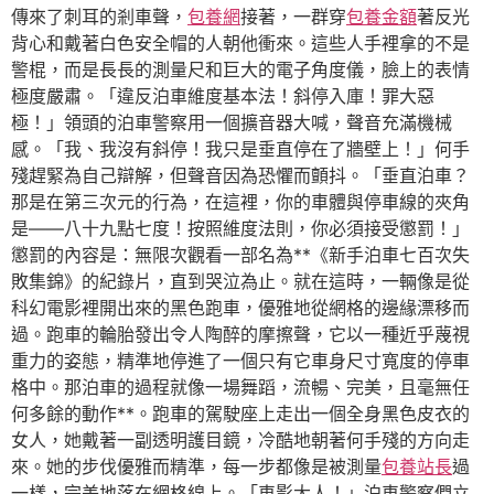
傳來了刺耳的剎車聲，
包養網
接著，一群穿
包養金額
著反光
背心和戴著白色安全帽的人朝他衝來。這些人手裡拿的不是
警棍，而是長長的測量尺和巨大的電子角度儀，臉上的表情
極度嚴肅。「違反泊車維度基本法！斜停入庫！罪大惡
極！」領頭的泊車警察用一個擴音器大喊，聲音充滿機械
感。「我、我沒有斜停！我只是垂直停在了牆壁上！」何手
殘趕緊為自己辯解，但聲音因為恐懼而顫抖。「垂直泊車？
那是在第三次元的行為，在這裡，你的車體與停車線的夾角
是——八十九點七度！按照維度法則，你必須接受懲罰！」
懲罰的內容是：無限次觀看一部名為**《新手泊車七百次失
敗集錦》的紀錄片，直到哭泣為止。就在這時，一輛像是從
科幻電影裡開出來的黑色跑車，優雅地從網格的邊緣漂移而
過。跑車的輪胎發出令人陶醉的摩擦聲，它以一種近乎蔑視
重力的姿態，精準地停進了一個只有它車身尺寸寬度的停車
格中。那泊車的過程就像一場舞蹈，流暢、完美，且毫無任
何多餘的動作**。跑車的駕駛座上走出一個全身黑色皮衣的
女人，她戴著一副透明護目鏡，冷酷地朝著何手殘的方向走
來。她的步伐優雅而精準，每一步都像是被測量
包養站長
過
一樣，完美地落在網格線上。「車影大人！」泊車警察們立