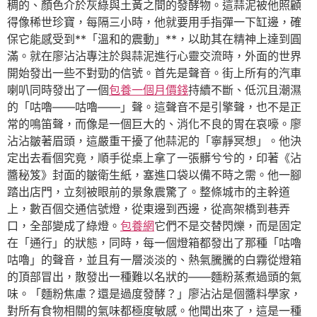
稠的、顏色介於灰綠與土黃之間的發酵物。這蒜泥被他照顧
得像稀世珍寶，每隔三小時，他就要用手指彈一下缸邊，確
保它能感受到**「溫和的震動」**，以助其在精神上達到圓
滿。就在廖沾沾專注於與蒜泥進行心靈交流時，外面的世界
開始發出一些不對勁的信號。首先是聲音。街上所有的汽車
喇叭同時發出了一個
包養一個月價錢
持續不斷、低沉且潮濕
的「咕嚕——咕嚕——」聲。這聲音不是引擎聲，也不是正
常的鳴笛聲，而像是一個巨大的、消化不良的胃在哀嚎。廖
沾沾皺著眉頭，這嚴重干擾了他蒜泥的「寧靜冥想」。他決
定出去看個究竟，順手從桌上拿了一張髒兮兮的，印著《沾
醬秘笈》封面的皺衛生紙，塞進口袋以備不時之需。他一腳
踏出店門，立刻被眼前的景象震驚了。整條城市的主幹道
上，數百個交通信號燈，從東邊到西邊，從高架橋到巷弄
口，全部變成了綠燈。
包養網
它們不是交替閃爍，而是固定
在「通行」的狀態，同時，每一個燈箱都發出了那種「咕嚕
咕嚕」的聲音，並且有一層淡淡的、熱氣騰騰的白霧從燈箱
的頂部冒出，散發出一種難以名狀的——麵粉蒸煮過頭的氣
味。「麵粉焦慮？還是過度發酵？」廖沾沾是個醬料學家，
對所有食物相關的氣味都極度敏感。他聞出來了，這是一種