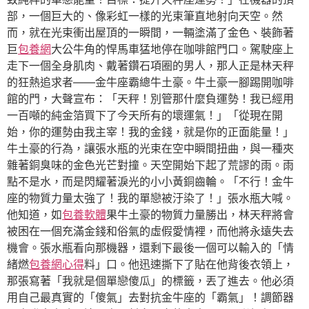
部，一個巨大的、像彩虹一樣的光束筆直地射向天空。然
而，就在光束衝出屋頂的一瞬間，一輛塗滿了金色、裝飾著
巨
包養網
大公牛角的悍馬車猛地停在咖啡館門口。駕駛座上
走下一個全身肌肉、戴著鑽石項圈的男人，那人正是林天秤
的狂熱追求者——金牛座霸總牛土豪。牛土豪一腳踢開咖啡
館的門，大聲宣布：「天秤！別管那什麼負運勢！我已經用
一百噸的純金箔買下了今天所有的壞運氣！」「從現在開
始，你的運勢由我主宰！我的金錢，就是你的正面能量！」
牛土豪的行為，讓張水瓶的光束在空中瞬間扭曲，與一種夾
雜著銅臭味的金色光芒對撞。天空開始下起了荒謬的雨。雨
點不是水，而是閃耀著淚光的小小黃銅齒輪。「不行！金牛
座的物質力量太強了！我的單戀被汙染了！」張水瓶大喊。
他知道，如
包養軟體
果牛土豪的物質力量勝出，林天秤將會
被困在一個充滿金錢和俗氣的虛假愛情裡，而他將永遠失去
機會。張水瓶看向那機器，還剩下最後一個可以輸入的「情
緒燃
包養網心得
料」口。他迅速撕下了貼在他背後衣領上，
那張寫著「我就是個單戀傻瓜」的標籤，丟了進去。他必須
用自己最真實的「傻氣」去對抗金牛座的「霸氣」！調節器