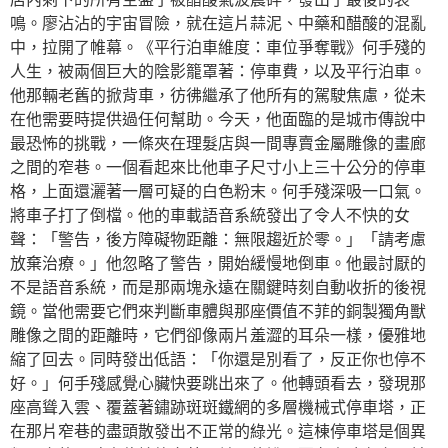
鳴。廖沾沾的宇宙冒險，就在這片蒜泥、中藥和醋酸的混亂
中，拉開了帷幕。《平行泊車維度：車位爭奪戰》何手殘的
人生，被兩個巨大的陰影籠罩著：停車費，以及平行泊車。
他那輛老舊的掀背車，彷彿繼承了他所有的駕駛焦慮，從未
在他需要時提供過任何幫助。今天，他面臨的是城市傳說中
最恐怖的挑戰，一條夾在理髮店與一間專賣金屬雕像的畫廊
之間的窄巷。一個看起來比他車子尺寸小上三十公分的停車
格，上面還灑著一層可疑的白色粉末。何手殘深吸一口氣。
將車子打了倒檔。他的車載語音系統發出了令人不快的女
聲：「警告，後方障礙物距離：無限趨近於零。」「請考慮
放棄治療。」他忽略了警告，開始緩慢地倒車。他最討厭的
不是語音系統，而是那兩塊永遠在關鍵時刻自動收折的後視
鏡。當他需要它們來判斷車體與那座價值不菲的銅製獨角獸
雕像之間的距離時，它們卻像兩片羞澀的耳朵一樣，優雅地
縮了回去。同時發出低語：「你還是別看了，反正你也停不
好。」何手殘感覺心臟快要跳出來了。他轉頭看去，發現那
座高聳入雲、覆蓋著鏽跡斑斑鐵網的多層機械式停車塔，正
在那片窄巷的盡頭散發出不正常的綠光。這棟停車塔是個異