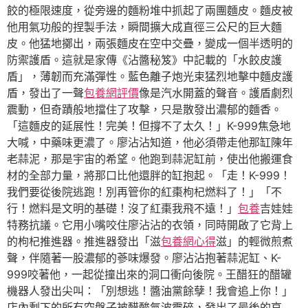
餃的極限速度，從旁邊的麵粉堆中抓起了兩團麵皮。麵皮被
他用氣功般的捏製手法，瞬間擴大成直徑三公尺的巨大麵
皮。他猛地擲出，兩張麵皮在空中交疊，變成一個半透明的
防禦護盾。這就是家傳《沾醬秘笈》中記載的「水餃皮護
盾」，薄韌而充滿彈性。藍色離子炮光束猛烈地擊中麵皮護
盾，發出了一聲
包養網評價
像是汽水開蓋的聲音。護盾劇烈
震動，但奇蹟般地擋住了攻擊，只是散發出濃郁的麵香。
「這麵皮的延展性！完美！但撐不了太久！」K-999焦急地
大喊，中藥味更濃了。廖沾沾知道，他必須帶走他那缸陳年
老蒜泥，那是宇宙的希望。他跑到蒜泥缸前，使出他搬運食
材的全部力量，將那口比他還胖的缸抱起。「走！K-999！
我們要從後院逃跑！別再管你的紅棗枸杞燃料了！」「不
行！燃料是文明的基礎！沒了紅棗我飛不遠！」
包養
吉娃娃
特務抗議。它用小嘴咬住廖沾沾的衣領，同時開啟了它背上
的枸杞推進器。推進器發出「滋
包養網心得
滋」的輕微煎煮
聲，伴隨著一股濃郁的蔘味爆發。廖沾沾抱著蒜泥缸、K-
999咬著他，一起從撞出來的洞口衝向後院。王醋狂的醋罐
機器人發出尖叫：「別想逃！醬油黨餘孽！我會追上你！」
店內剩下的所有空盤子被醋酸氣波震碎，發出了最後的哀