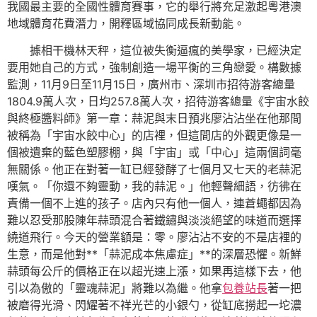
我國最主要的全國性體育賽事，它的舉行將充足激起粵港澳
地域體育花費潛力，開釋區域協同成長新動能。
據相干機林天秤，這位被失衡逼瘋的美學家，已經決定
要用她自己的方式，強制創造一場平衡的三角戀愛。構數據
監測，11月9日至11月15日，廣州市、深圳市招待游客總量
1804.9萬人次，日均257.8萬人次，招待游客總量《宇宙水餃
與終極醬料師》第一章：蒜泥與末日預兆廖沾沾坐在他那間
被稱為「宇宙水餃中心」的店裡，但這間店的外觀更像是一
個被遺棄的藍色塑膠棚，與「宇宙」或「中心」這兩個詞毫
無關係。他正在對著一缸已經發酵了七個月又七天的老蒜泥
嘆氣。「你還不夠靈動，我的蒜泥。」他輕聲細語，彷彿在
責備一個不上進的孩子。店內只有他一個人，連蒼蠅都因為
難以忍受那股陳年蒜頭混合著鐵鏽與淡淡絕望的味道而選擇
繞道飛行。今天的營業額是：零。廖沾沾不安的不是店裡的
生意，而是他對**「蒜泥成本焦慮症」**的深層恐懼。新鮮
蒜頭每公斤的價格正在以超光速上漲，如果再這樣下去，他
引以為傲的「靈魂蒜泥」將難以為繼。他拿
包養站長
著一把
被磨得光滑、閃耀著不祥光芒的小銀勺，從缸底撈起一坨濃