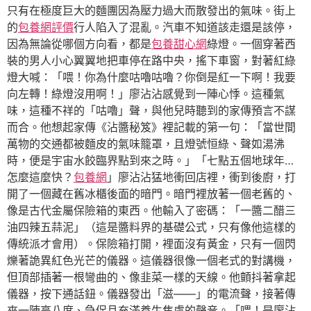
只有在極度巨大的麵團因為壓力過大而散發出的氣味。街上
的
包養網評價
行人陷入了混亂。汽車不知道該走還是該停，
因為無論從哪個方向看，都是
包養甜心網
綠燈。一個穿著西
裝的男人小心翼翼地把車停在路中央，搖下車窗，對著紅綠
燈大喊：「喂！你為什麼咕嚕咕嚕？你倒是紅一下啊！我要
向左轉！綠燈沒用啊！」廖沾沾感覺到一陣心悸。這種氣
味，這種不祥的「咕嚕」聲，與他兒時聽到的家傳預言不謀
而合。他想起家傳《沾醬秘笈》裡記載的第一句：「當世間
萬物的交通都被麵皮的氣味籠罩，且燈號恒綠、聲如湯沸
時，便是宇宙水餃臨界點到來之時。」「七點五個地球年…
怎麼這麼快？
包養網
」廖沾沾猛地衝回店裡，衝到後廚，打
開了一個藏在舊冰櫃後面的暗門。暗門裡放著一個老舊的、
像是古代金屬保險箱的東西。他輸入了密碼：「一醬二醋三
油四辣五蒜泥」（這是醬料界的基礎公式，只有像他這樣的
傳統派才會用）。保險箱打開，裡面沒有黃金，只有一個閃
爍著詭異紅色光芒的儀器。這儀器很像一個老式的對講機，
但頂部插著一根彎曲的、像韭菜一樣的天線。他顫抖著拿起
儀器，按下通話鈕。儀器發出「滋——」的電流聲，接著傳
來一陣高八度、急促且充滿養生焦慮的聲音。「喂！是廖沾