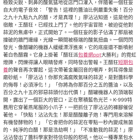
極致尖銳、刺鼻的酸氣猛地從店門口灌入，伴隨著一個狂妄
自大的電子音效：「警告！這裡的醬油比例嚴重失衡！百分
之九十九點九九的醋，才是真理！」廖沾沾知道，這是他的
宿敵，王醋狂，已經找上門了。他的宇宙冒險，被迫從他對
蒜泥的焦慮中，正式開始了。一個狂妄的影子佔滿了那扇被
撞破的牆門邊緣，光線一瞬間被極端的酸氣扭曲。一個閃閃
發光、像醋罐的機器人緩緩漂浮進來，它的底座還不斷噴射
著白色醋霧。它身上掛著「醋狂派
包養網ppt
大勝利」的霓虹
燈牌，閃爍得讓人眼睛發疼，同時發出警報。王醋狂
短期包
養
的聲音再次響起，這次帶著金屬回音的嘲弄，刺耳得像是
磨砂紙。「廖沾沾！你那充滿腐敗氣味的蒜泥，是對醬料學
的侮辱！必須淨化！」「你將為你那百分之五的醬油，以及
百分之九十五的邪惡蒜頭付出代價！」醋罐機器人的頂端裂
開，露出了一個巨大的管口，正在聚積藍色光芒。K-999特
務用它穿著燕尾服的小爪子，一把抓住了廖沾沾的褲腳催促
著他。「快點！沾沾先生！那是醋酸離子炮！專門用來溶解
有機發酵物的！」「它會把你的蒜泥在零點一秒內變成無菌
的、純淨的白醋！那是浩劫啊！」「不准動我的蒜泥！」廖
沾沾發出了醬料學家對待信仰般的怒吼。他以一種專業包水