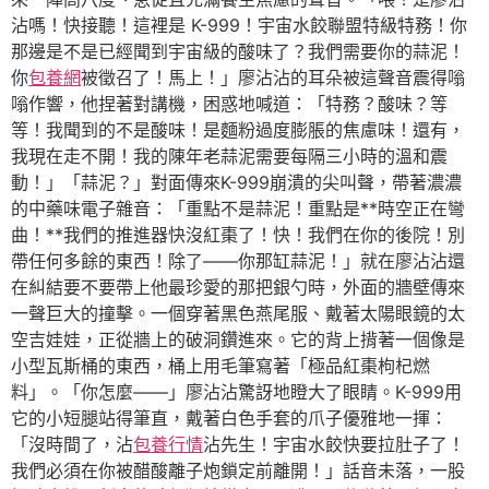
沾嗎！快接聽！這裡是 K-999！宇宙水餃聯盟特級特務！你
那邊是不是已經聞到宇宙級的酸味了？我們需要你的蒜泥！
你
包養網
被徵召了！馬上！」廖沾沾的耳朵被這聲音震得嗡
嗡作響，他捏著對講機，困惑地喊道：「特務？酸味？等
等！我聞到的不是酸味！是麵粉過度膨脹的焦慮味！還有，
我現在走不開！我的陳年老蒜泥需要每隔三小時的溫和震
動！」「蒜泥？」對面傳來K-999崩潰的尖叫聲，帶著濃濃
的中藥味電子雜音：「重點不是蒜泥！重點是**時空正在彎
曲！**我們的推進器快沒紅棗了！快！我們在你的後院！別
帶任何多餘的東西！除了——你那缸蒜泥！」就在廖沾沾還
在糾結要不要帶上他最珍愛的那把銀勺時，外面的牆壁傳來
一聲巨大的撞擊。一個穿著黑色燕尾服、戴著太陽眼鏡的太
空吉娃娃，正從牆上的破洞鑽進來。它的背上揹著一個像是
小型瓦斯桶的東西，桶上用毛筆寫著「極品紅棗枸杞燃
料」。「你怎麼——」廖沾沾驚訝地瞪大了眼睛。K-999用
它的小短腿站得筆直，戴著白色手套的爪子優雅地一揮：
「沒時間了，沾
包養行情
沾先生！宇宙水餃快要拉肚子了！
我們必須在你被醋酸離子炮鎖定前離開！」話音未落，一股