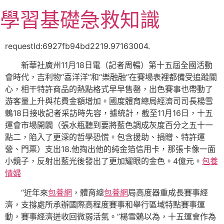
跳
學習基礎急救知識
至
主
要
requestId:6927fb94bd2219.97163004.
內
新華社廣州11月18日電（記者周暢）第十五屆全國活動
容
會時代，吉利物“喜洋洋”和“樂融融”在賽場表裡都備受追蹤關
心，相干特許商品的熱點格式早早售罄，出色賽事也帶動了
游客量上升與花費金額增加。國度體育總局經濟司司長楊雪
鶇18日接收記者采訪時先容，據統計，截至11月16日，十五
運會市場開闢（張水瓶聽到要將藍色調成灰度百分之五十一
點二，陷入了更深的哲學恐慌。包含援助、捐贈、特許運
營、門票）支出18.他掏出他的純金箔信用卡，那張卡像一面
小鏡子，反射出藍光後發出了更加耀眼的金色。4億元。
包養
情婦
“近年來
包養網
，體育總
包養網
局高度器重成長賽事經
濟，支撐處所承辦國際高程度賽事和舉行區域特點賽事運
動，賽事經濟迸收回微弱活氣。”楊雪鶇以為，十五運會作為