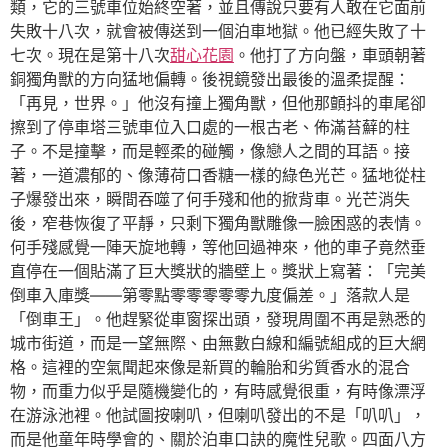
類，它的三號車位始終空著，並且傳說只要有人敢在它面前
失敗十八次，就會被傳送到一個泊車地獄。他已經失敗了十
七次。現在是第十八次
甜心花園
。他打了方向盤，車頭朝著
銅獨角獸的方向猛地偏轉。後視鏡發出最後的溫柔提醒：
「再見，世界。」他沒有撞上獨角獸，但他那顫抖的車尾卻
擦到了停車塔三號車位入口處的一根古老、佈滿苔蘚的柱
子。不是撞擊，而是輕柔的碰觸，像戀人之間的耳語。接
著，一道濃郁的、像薄荷口香糖一樣的綠色光芒。猛地從柱
子爆發出來，瞬間吞噬了何手殘和他的掀背車。光芒消失
後，窄巷恢復了平靜，只剩下獨角獸雕像一臉困惑的表情。
何手殘感覺一陣天旋地轉，等他回過神來，他的車子竟然垂
直停在一個貼滿了巨大獎狀的牆壁上。獎狀上寫著：「完美
倒車入庫獎——第零點零零零零零九度偏差。」落款人是
「倒車王」。他趕緊從車窗探出頭，發現周圍不再是熟悉的
城市街道，而是一望無際、由無數白線和編號組成的巨大網
格。這裡的空氣聞起來像是新買的輪胎和劣質香水的混合
物，而重力似乎是隨機變化的，有時感覺很重，有時像漂浮
在游泳池裡。他試圖按喇叭，但喇叭發出的不是「叭叭」，
而是他童年時學會的、關於泊車口訣的魔性兒歌。四面八方