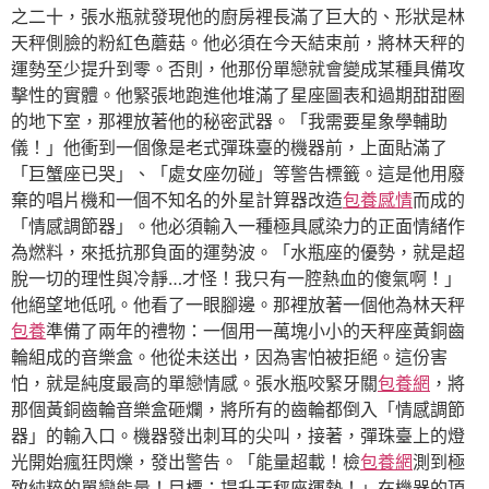
之二十，張水瓶就發現他的廚房裡長滿了巨大的、形狀是林
天秤側臉的粉紅色蘑菇。他必須在今天結束前，將林天秤的
運勢至少提升到零。否則，他那份單戀就會變成某種具備攻
擊性的實體。他緊張地跑進他堆滿了星座圖表和過期甜甜圈
的地下室，那裡放著他的秘密武器。「我需要星象學輔助
儀！」他衝到一個像是老式彈珠臺的機器前，上面貼滿了
「巨蟹座已哭」、「處女座勿碰」等警告標籤。這是他用廢
棄的唱片機和一個不知名的外星計算器改造
包養感情
而成的
「情感調節器」。他必須輸入一種極具感染力的正面情緒作
為燃料，來抵抗那負面的運勢波。「水瓶座的優勢，就是超
脫一切的理性與冷靜…才怪！我只有一腔熱血的傻氣啊！」
他絕望地低吼。他看了一眼腳邊。那裡放著一個他為林天秤
包養
準備了兩年的禮物：一個用一萬塊小小的天秤座黃銅齒
輪組成的音樂盒。他從未送出，因為害怕被拒絕。這份害
怕，就是純度最高的單戀情感。張水瓶咬緊牙關
包養網
，將
那個黃銅齒輪音樂盒砸爛，將所有的齒輪都倒入「情感調節
器」的輸入口。機器發出刺耳的尖叫，接著，彈珠臺上的燈
光開始瘋狂閃爍，發出警告。「能量超載！檢
包養網
測到極
致純粹的單戀能量！目標：提升天秤座運勢！」在機器的頂