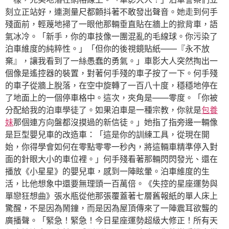
刻立正站好，連測量尺都顫抖著不敢發出聲音。她走到何手
殘面前，輕蔑地掃了一眼他那輛垂直貼在牆上的掀背車，語
氣冰冷。「新手，你的車技像一團混亂的毛線球。你污染了
泊車維度的純粹性。」「但你的後視鏡貼紙——『永不放
棄』，讓我看到了一絲愚蠢的勇氣。」車影大人突然掏出一
個像是遙控器的裝置，對著何手殘的車子按了一下。何手殘
的車子從牆上脫落，在空中旋轉了一百八十度，穩穩地停在
了地面上的一個停車格中。這次，夾角是——零度。「你被
分配給我的泊車學徒了。如果泊車是一種宗教，你就是
包養
妹
那個連方向盤都沒摸過的新信徒。」她指了指旁邊一輛像
是巨型嬰兒車的改造車：「這是你的訓練工具，從現在開
始，你得學會如何在零點零零一秒內，將這輛車精準停入對
面的針眼大小的車位裡。」何手殘看著那輛閃閃發光、還在
播放《小星星》的嬰兒車，感到一陣眩暈。泊車維度的生
活，比他想象中還要無理頭一百萬倍。《失控的星座運勢與
單戀狂想曲》張水瓶從他那張覆蓋著七層舊報紙的單人床上
驚醒，不是因為鬧鐘，而是因為屋頂傳來了一陣震耳欲聾的
廣播聲。「緊急！緊急！今日星座運勢超級大修正！所有天