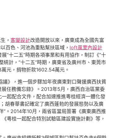
誕生，
客變設計
改造開放以來，廣東成為全國先富
定的以百色、河池為重點幫扶區域，
loft風室內設計
展“十二五”時期各項事業和有用協作，制訂《“十
整統計，“十二五”時期，廣東省及廣州市、東莞市
8萬元，捐物折款1602.54萬元。
框架協議》，進一個步驟加年夜廣東對口聲援廣西扶貧
展任務備忘錄》。2013年5月，廣西自治區黨委
化一起配合文件，配合加速推進粵桂經濟一體化發
通；胡春華書記確定了廣西蓬勃的發展態勢以及廣
伴”。2014年10月，兩省區當局簽署《廣東廣西推
、《粵桂一起配合特別試驗區建設實施計劃》等，
式。廣州市組織所轄3個城區對口幫扶百色市6個縣