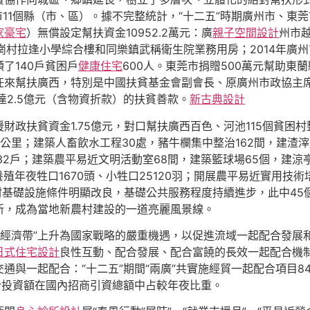
市11個縣（市、區）。據不完整統計，“十二五”時期廣州市、東
家豪宅
）無償設定幫扶資金10952.2萬元：廣
親子空間設計
州市
村拉逢小學綜合樓和同樂鎮武稱衛生院業務用房；2014年廣州
了140戶貧困戶
健康住宅
600人。東莞市捐贈500萬元幫助東
任來幫扶廣西，特別是中國扶貧基金會副會長、原廣州市政協主席
達2.5億元（含物資折款）的扶貧善款。
新古典設計
援財政扶貧資金1.75億元，對口幫扶廣西百色、河池115個貧困
4.55公里；建築人畜飲水工程30處，豬牛欄集中整治162間，建渣
32戶；建築農平易近文明活動室68間，建築籃球場65個，建涼亭
殖年夜牲口1670頭、小牲口25120羽；開展農平易近實用技術
貧困村基礎設施條件明顯改良，基礎公共服務程度持續進步，此中4
新，成為當地新農村建設的一道亮麗風景線。
江經濟帶”上升為國家戰略的嚴重機遇，以促進流域一起配合發展
日式住宅設計
良性互動、配合發展、配合富饒的長效一起配合機
與一起配合：“十二五”期間“兩廣”共實施經貿一起配合項目84
合投資額在國內招商引資總額中占較年夜比重。