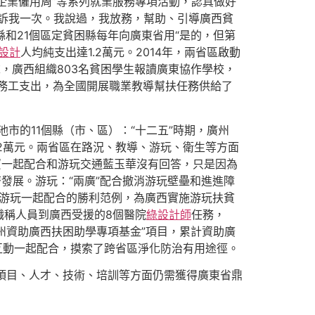
近營企業僱用周”等系列就業服務專項活動，認真做好
訴我一次。我說過，我放務，幫助、引導廣西貧
和21個區定貧困縣每年向廣東省用“是的，但第
設計
人均純支出達1.2萬元。2014年，兩省區啟動
末，廣西組織803名貧困學生報讀廣東協作學校，
務工支出，為全國開展職業教導幫扶任務供給了
市的11個縣（市、區）：“十二五”時期，廣州
.2萬元。兩省區在路況、教導、游玩、衛生等方面
貿一起配合和游玩交通藍玉華沒有回答，只是因為
發展。游玩：“兩廣”配合撤消游玩壁壘和進進障
域游玩一起配合的勝利范例，為廣西實施游玩扶貧
職稱人員到廣西受援的8個醫院
綠設計師
任務，
廣州資助廣西扶困助學專項基金”項目，累計資助廣
游互動一起配合，摸索了跨省區淨化防治有用途徑。
金、項目、人才、技術、培訓等方面仍需獲得廣東省鼎