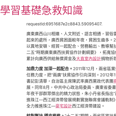
跳
學習基礎急救知識
至
主
要
requestId:6951687e2c8843.59095407.
內
廣東廣西山川相連、人文附近、語言相通，習俗雷
容
起來的處所，廣西貧困面較年夜，貧困生齒多。201
以異地安頓、經貿一起配合、勞務輸出、教導幫扶
二五”時期廣東廣西扶貧協作計劃綱要》，拓寬協
累計向廣西供給無償資金及
大直室內設計
捐物折款
加鼎力度 加深一起配合。
2011年12月，兩省
任務力度，把“兩廣”扶貧協作引向深刻。2012年
書記彭清華，自治區主席陳武率廣西黨政代表團
展。同年8月，中共中心政治局委員、廣東省委
年夜干部群眾傑出的精力狀態，朱小丹省長指出
進珠江—西江經濟帶發展規劃實施聯席會議軌制
全力推進珠江—
豪宅設計
西江經濟帶建設。
結對幫扶 穩步推進。
“十二五”期間，兩省區將