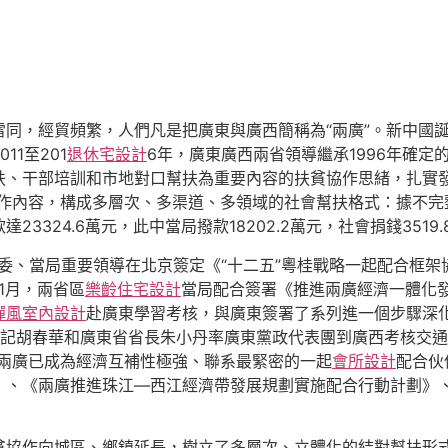
同，經貿頻繁，人們凡是把廣東與廣西簡稱為“兩廣”。新中國
1至201
退休宅設計
6年，廣東廣西兩省領導繼承1996年確
、干部培訓和市地對口幫扶為重要內容的扶貧協作思緒，扎實發
作內容，構成多層次、多渠道、多領域的社會幫扶格式：據不完
達23324.6萬元，此中當局撥款18202.2萬元，社會捐錢3519.
區黨委、當局重要領導在北京簽定《“十二五”粵桂戰略一起配合
11月，兩省區
樂齡住宅設計
當局配合簽署《推進兩廣經濟一體化發
禪風室內設計
赴廣東學習考核，與廣東簽署了系列進一個步驟深
書記胡春華和廣東省省長朱小丹率廣東黨政代表團到廣西考核交
“兩廣已成為經濟互補性極強、聯系最緊密的一起
會所設計
配合伙
》、《兩廣推進珠江—西江經濟帶發展規劃實施配合行動計劃》
扶貧協作向城區、鄉鎮延長，樹立了多層次、立體化的結對幫扶形