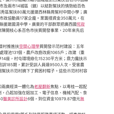
莞市及兩市14城區（鎮）以結對幫扶的情勢給百色
越秀區幫扶80萬元援建西林縣周幫村中間小學；廣
市政協動員17家企龐。業籌措資金350萬元，在
蘭縣援建國清中學。廣東的干部群眾把廣西國
侘寂
陳開枝心系百色市扶貧開發事業，20年來先后
村整村推進扶
空間心理學
貧開發示范村建設：五年
滓處理池131個，農戶改廚改廁1065戶；改建（重
14座，村屯環境綠化15230平方米；鼎力攙扶示
培訓185期，累計受訓人員達9500人次，受害農
5個幫扶示范村摘下了貧困村帽子。這些示范村村容
和兩廣經濟一體化為
老屋翻新
焦點，以粵桂一起配
制，凸起加強在鋁加工、電子信息、機械汽配、食
0
醫美診所設計
6個，到位資金10979.87億元
無