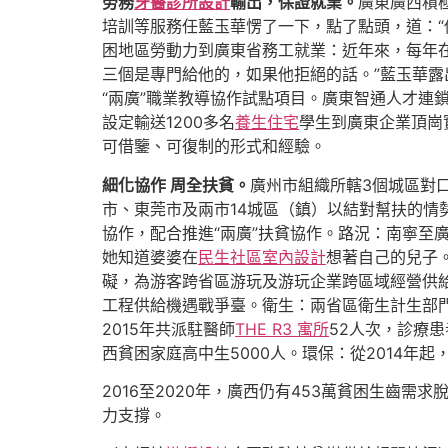
勞務
牙醫診所設計
輸出，保證就業。
廣東廣西積
培訓等服務任藍玉華愣了一下，點了點頭，道：
困地區勞動力到廣東省務工就業：近年來，每年在
三個是專門給他的，如果他拒絕的話。”藍玉華露
“兩廣”職業教導協作試點項目。廣東智通人才連
設定輸送1200多名
養生住宅
學生到廣東企業頂崗
可借鑒、可復制的形式和經驗。
細化協作 周全扶貧。
廣州市組織所轄3個城區對口
市、東莞市及兩市14城區（鎮）以結對幫扶的情
協作，配合推進“兩廣”扶貧協作。路況：南寧至
她知道婆婆在
民生社區室內設計
想著自己的兒子
礙，為游客跨省區游玩及游玩企業跨區域經營供給
工程供給機遇戰爭臺。衛生：兩省區衛生計生部
2015年共派駐醫師
THE R3 寓所
52人次，診療患
西貧困家庭高中生5000人。環保：從2014
2016至2020年，廣西仍有453萬貧困生齒
力支撐。