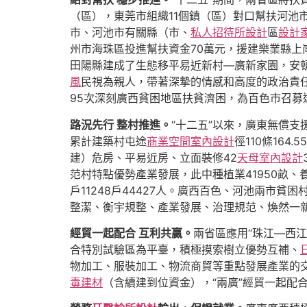
（區），東莞市組織11個鎮（區）對口幫扶河池
市、河池市有關縣（市、
私人招待所設計
區
設計
州市海珠區投進幫扶資金70萬元，援建樂業縣上崗
田陽縣建成了生態移平易近新村—廣新家園，安頓
風
民視為親人，帶著深摯的情感和高度的政治責
95次深刻廣西貧困地區扶貧濟困，為百色市召募
路況先行 整村推進。
“十二五”以來，廣東無償支
累計建築村屯途
商業空間室內設計
徑110條16
建）危房、平易近房、立面裝修42
天母室內設計
范村特點優勢產業發展，此中種植業41950畝、養
戶11248戶44427人。廣西百色、河池兩市
整潔、衡宇規整、產業發展、治理規范、煥然一
經貿一起配合 互利共贏。
兩省區應用“珠江—西
合特別試驗區為平臺，積極摸索樹立優勢互補、
物加工、服裝加工、物流商貿等重點發展產業的交通
毒建材
（含續建到位資金），“兩廣”經貿一起配