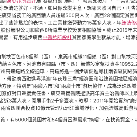
極開
身心診所設計
展“春風行動”展時”、“就業支援月”、“平易
“你想清楚就好。不過，如果你改變主意，想哪天贖回自己，再告
廣東省務工的廣西籍人員超過500萬人次，廣西28個國定貧困縣
出了些許尷尬的表情。工企業輸送勞動力15萬多人次，年
綠裝修
鎖股份無限公司和廣西8所職業學校簽署相關協議。截止2015年
實習，有用進步廣西
中醫診所設計
貧困家庭學生就業才能，增添
幫扶百色市6個縣（區），東莞市組織11個鎮（區）對口幫扶河池
勢給百色市、河池市有關縣（市、區）無償設定幫扶資金10952
廣州高速鐵路全線通車，高鐵將進一個步驟促進粵桂兩省區間經
。，帶動廣西融進粵港澳“年夜珠三角”經濟圈和沿線貧困地區經濟
方便，特別是“兩廣六市”和“兩廣十市”游玩協作，成為泛珠區
門簽訂對口聲援責任書，廣東聲援醫院選派高年資主治醫師以上
者近3萬人次，開展手術2千多臺次。教導：2011年開始實施“
年起，兩省區聯合投資10億元管理九洲江流域淨化，加強流域高低
需求脫貧，有5000個貧困村和54個貧困縣需求“摘帽”，在扶貧資