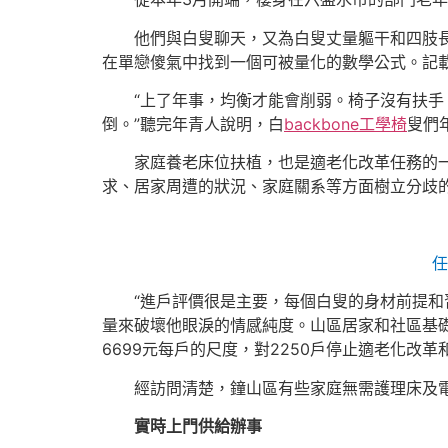
他們與白叟聊天，又為白叟丈量軀干和四肢
在單戀傻氣中找到一個可被量化的數學公式。記
“上了年事，均衡才能會削弱。椅子沒有扶手
倒。”聽完年青人說明，白
backbone工學椅
叟們
家庭養老床位扶植，也是適老化改革任務的
求、居家周遭的狀況、家庭關系等方面樹立分歧
任
“進戶評價很是主要，每個白叟的身材前提和
量來破壞他眼淚的情感純度。山區居家和社區基
6699元每戶的尺度，對2250戶停止適老化改
經訪問清楚，鐘山區有些家庭無需護理床及電
實時上門供給辦事