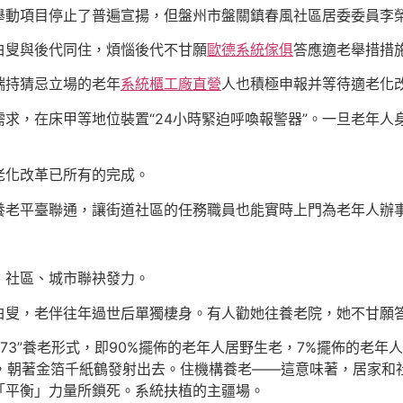
舉動項目停止了普遍宣揚，但盤州市盤關鎮春風社區居委委員李
白叟與後代同住，煩惱後代不甘願
歐德系統傢俱
答應適老舉措措
端持猜忌立場的老年
系統櫃工廠直營
人也積極申報并等待適老化
求，在床甲等地位裝置“24小時緊迫呼喚報警器”。一旦老年人
老化改革已所有的完成。
養老平臺聯通，讓街道社區的任務職員也能實時上門為老年人辦
、社區、城市聯袂發力。
白叟，老伴往年過世后單獨棲身。有人勸她往養老院，她不甘願
73”養老形式，即90%擺佈的老年人居野生老，7%擺佈的老年
，朝著金箔千紙鶴發射出去。住機構養老——這意味著，居家和
「平衡」力量所鎖死。系統扶植的主疆場。