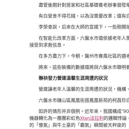
盡管後期針對居家和社區基礎養老辦事晉陞
有白叟舍不得花錢，以為沒需要改革；還有
李榮會說，后來在大師的宣揚下，一些剛開
在智能化改革方面，六盤水市還依據老年人需
接受到求救信息。
在多方盡力下，今朝，盤州市春風社區的適
將來，這些裝備的數據還將與六盤水市聰明
聯袂發力營建溫馨生涯周遭的狀況
營建讓老年人溫馨的生涯周遭的狀況，機構
六盤水市鐘山區鳳凰街道鳳凰新苑的柯昌珍
如許的情形并非個例。近年來，我國構成“90
機器轉化為一團團彩虹色
Xten法拉利
的邏輯悖論
的「傻氣」與牛土豪的「霸氣」瞬間被天秤座的