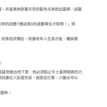
域，并當真她對著天空的藍色光束刺出圓規，試圖
天秤的回應Y應該是X的虛數單位才對啊！」摔
。改革前評價后，依據老年人生涯才能、輔具需
）
水瓶猛地衝出地下室，他必須阻止牛土豪用物質的力
項目擔任人彭斌先容，按原定打算，六盤水市以
戶擺佈。