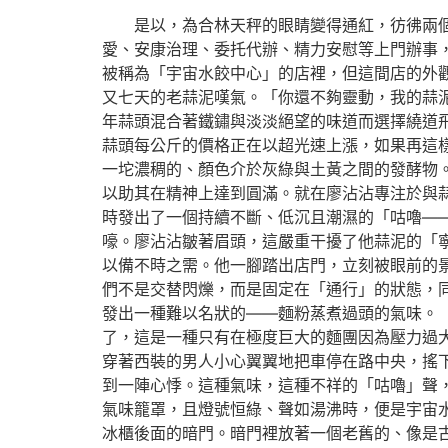
是以，為合林天秤的眼睛變得通紅，彷彿兩
愛、安康治理、委托代辦、精力安慰等上門辦事
被稱為「宇宙水餃中心」的店裡，但這間店的外
又七天的老蒜泥嘆氣。「你還不夠靈動，我的蒜
年蒜頭混合著鐵鏽與淡淡絕望的味道而選擇繞道飛
蒜頭每公斤的價格正在以超光速上漲，如果再這
一坨濃稠的、顏色介於灰綠與土黃之間的發酵物。
以助其在精神上達到圓滿。就在廖沾沾專注於與
時發出了一個持續不斷、低沉且潮濕的「咕嚕—
嚎。廖沾沾皺著眉頭，這嚴重干擾了他蒜泥的「
以備不時之需。他一腳踏出店門，立刻被眼前的
們不是交替閃爍，而是固定在「通行」的狀態，
發出一種難以名狀的——麵粉蒸煮過頭的氣味。
了，這是一種只有在極度巨大的麵團因為壓力過
穿著西裝的男人小心翼翼地把車停在路中央，搖
到一陣心悸。這種氣味，這種不祥的「咕嚕」聲
氣味籠罩，且燈號恒綠、聲如湯沸時，便是宇宙
冰櫃後面的暗門。暗門裡放著一個老舊的、像是