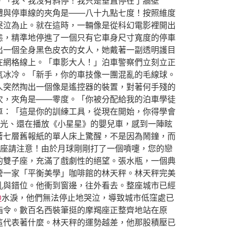
。「我、我沒有斜停！我只是垂直停在了牆壁
體與停車線的夾角是——八十九點七度！按照維度
哭泣為止。就在這時，一輛像是從科幻電影裡開出
態，精準地停進了一個只有它車身尺寸寬度的停車
出一個全身黑色皮衣的女人，她戴著一副透明護目
在網格線上。「車影大人！」泊車警察們立刻立正
氣冰冷。「新手，你的車技像一團混亂的毛線球。
人突然掏出一個像是遙控器的裝置，對著何手殘的
次，夾角是——零度。「你被分配給我的泊車學徒
車：「這是你的訓練工具，從現在開始，你得學會
光、還在播放《小星星》的嬰兒車，感到一陣眩
著七層舊報紙的單人床上驚醒，不是因為鬧鐘，而
座請注意！由於月球剛剛打了一個噴嚏，您的戀
的雙子座，充滿了戲劇性的絕望。張水瓶，一個典
營一家「平衡美學」咖啡館的林天秤。林天秤完美
亂與錯位。他衝到窗邊，往外看去。整座城市已經
O
水淚，他們無法停止地哭泣，導致城市低窪處已
指令。數百名西裝筆挺的摩羯座正整齊地站在原
這代表著什麼。林天秤的運勢越差，他那股積壓已