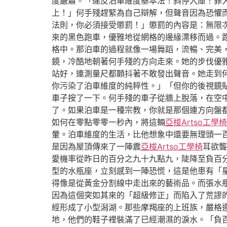
度嚴肅。「違反泊車維度基本法！斜停入庫！罪
上！」何手殘趕緊為自己辯解，但聲音因為恐懼
法則，你必須接受懲罰！」懲罰的內容是：無限
來的黑色跑車，優雅地從網格的邊緣漂移而過。
格中。那泊車的過程就像一場舞蹈，流暢、完美，
鏡，冷酷地朝著何手殘的方向走來。她的步伐優
站好，連測量尺都顫抖著不敢發出聲音。她走到
你污染了泊車維度的純粹性。」「但你的後視鏡
車子按了一下。何手殘的車子從牆上脫落，在空
了。如果泊車是一種宗教，你就是那個連方向盤
如何在零點零零一秒內，將這輛
亞梭Artso工學椅
暈。泊車維度的生活，比他想象中還要無理頭一
是因為屋頂傳來了一陣震
亞梭Artso工學椅
耳欲聾
愛機率從昨日的百分之九十九點九，陡降至負百
型的水瓶座，立刻感到一陣恐慌，這是他患有「
得像是從黃金分割線中走出來的藝術品。而張水
因為這個突如其來的「超級修正」而陷入了荒謬
經形成了小型潟湖。那些摩羯座的上班族，嚴格
地，他們的鞋子裡裝滿了已經潮濕的淚水。「負