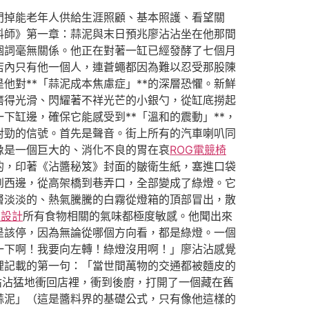
門掉能老年人供給生涯照顧、基本照護、看望關
料師》第一章：蒜泥與末日預兆廖沾沾坐在他那間
個詞毫無關係。他正在對著一缸已經發酵了七個月
店內只有他一個人，連蒼蠅都因為難以忍受那股陳
對**「蒜泥成本焦慮症」**的深層恐懼。新鮮
磨得光滑、閃耀著不祥光芒的小銀勺，從缸底撈起
缸邊，確保它能感受到**「溫和的震動」**，
對勁的信號。首先是聲音。街上所有的汽車喇叭同
像是一個巨大的、消化不良的胃在哀
ROG電競椅
的，印著《沾醬秘笈》封面的皺衛生紙，塞進口袋
到西邊，從高架橋到巷弄口，全部變成了綠燈。它
層淡淡的、熱氣騰騰的白霧從燈箱的頂部冒出，散
內設計
所有食物相關的氣味都極度敏感。他聞出來
是該停，因為無論從哪個方向看，都是綠燈。一個
一下啊！我要向左轉！綠燈沒用啊！」廖沾沾感覺
裡記載的第一句：「當世間萬物的交通都被麵皮的
沾沾猛地衝回店裡，衝到後廚，打開了一個藏在舊
蒜泥」（這是醬料界的基礎公式，只有像他這樣的