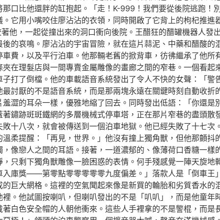
那口比他還胖的缸抱起。「走！K-999！我們要從後院逃跑！
議。它用小嘴咬住廖沾沾的衣領，同時開啟了它背上的枸杞推進
9咬著他，一起從撞出來的洞口衝向後院。王醋狂的醋罐機器人發
最後的哀鳴。廖沾沾的宇宙冒險，就在這片蒜泥、中藥和醋酸的
停車費，以及平行泊車。他那輛老舊的掀背車，彷彿繼承了他所
條夾在理髮店與一間專賣金屬雕像的畫廊之間的窄巷。一個看起
車子打了倒檔。他的車載語音系統發出了令人不快的女聲：「警
他最討厭的不是語音系統，而是那兩塊永遠在關鍵時刻自動收折
片羞澀的耳朵一樣，優雅地縮了回去。同時發出低語：「你還是
蓋著鏽跡斑斑鐵網的多層機械式停車塔，正在那片窄巷的盡頭散
失敗十八次，就會被傳送到一個泊車地獄。他已經失敗了十七次
的溫柔提醒：「再見，世界。」他沒有撞上獨角獸，但他那顫抖
觸，像戀人之間的耳語。接著，一道濃郁的、像薄荷口香糖一樣
靜，只剩下獨角獸雕像一臉困惑的表情。何手殘感覺一陣天旋地
車入庫獎——第零點零零零零零九度偏差。」落款人是「倒車王
成的巨大網格。這裡的空氣聞起來像是新買的輪胎和劣質香水的
池裡。他試圖按喇叭，但喇叭發出的不是「叭叭」，而是他童年
戴著白色安全帽的人朝他衝來。這些人手裡拿的不是警棍，而是