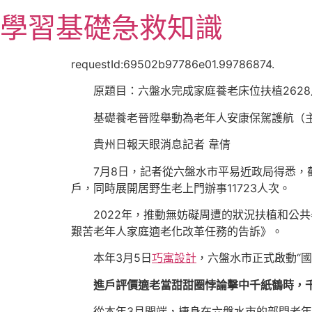
跳
學習基礎急救知識
至
主
要
requestId:69502b97786e01.99786874.
內
原題目：六盤水完成家庭養老床位扶植2628
容
基礎養老晉陞舉動為老年人安康保駕護航（
貴州日報天眼消息記者 韋倩
7月8日，記者從六盤水市平易近政局得悉，
戶，同時展開居野生老上門辦事11723人次。
2022年，推動無妨礙周遭的狀況扶植和公
艱苦老年人家庭適老化改革任務的告訴》。
本年3月5日
巧寓設計
，六盤水市正式啟動“
進戶評價適老當甜甜圈悖論擊中千紙鶴時，
從本年3月開端，棲身在六盤水市的部門老