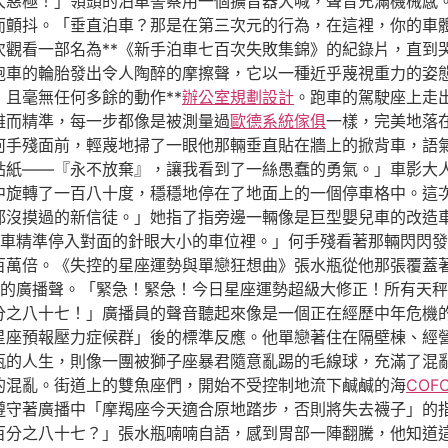
大惡極！」領頭的泊車警察用一個擴音器大喊，聲音充滿機械感
而顫抖。「垂直泊車？那是在第三次元的行為，在這裡，你的車
次觀看一部名為**《新手泊車七百次失敗集錦》的紀錄片，直到
跑車的輪胎發出令人陶醉的摩擦聲，它以一種近乎蔑視重力的姿
且毫無任何多餘的動作**
辦公室規劃設計
。跑車的駕駛座上走
雅而精準，每一步都像是被測量過
歐德系統傢俱
一樣，完美地落
何手殘面前，輕蔑地掃了一眼他那輛垂直貼在牆上的掀背車，語
貼紙——『永不放棄』，讓我看到了一絲愚蠢的勇氣。」車影大
中旋轉了一百八十度，穩穩地停在了地面上的一個停車格中。這
都沒摸過的新信徒。」她指了指旁邊一輛像是巨型嬰兒車的改造
車精準停入對面的針眼大小的車位裡。」何手殘看著那輛閃閃發
百萬倍。《失控的星座運勢與單戀狂想曲》張水瓶從他那張覆蓋
的廣播聲。「緊急！緊急！今日星座運勢超級大修正！所有天秤
分之八十七！」廣播員的聲音聽起來像是一個正在經歷中年危機
星座預報壓力症候群」後的標準反應。他單戀著住在隔壁棟、經
瓶的人生，則像一團被獅子座暴君隨意亂踢的毛線球，充滿了混
的混亂。街道上的雙魚座們，開始不受控制地流下鹹鹹的海
COF
遵守著廣播中「摩羯座今天適合原地踏步，否則將失去襪子」的
百分之八十七？」張水瓶喃喃自語，感到胃部一陣翻騰，他知道