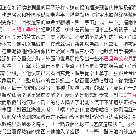
個正在進行精密測量的電子磅秤。適前提的經濟艱苦的掉能及部
，也是居家和社區基礎養老辦事晉陞舉動項《宇宙水餃與終極醬
觀更像是一個被遺棄的藍色塑膠棚，與「宇宙」或「中心」這兩
泥。」
人體工學椅
他輕聲細語，彷彿在責備一個不上進的孩子。
行。今天的營業額是：零。廖沾沾不安的不是店裡的生意，而是他
樣下去，他引以為傲的「靈魂蒜泥」將難以為繼。他拿著一把被
這蒜泥被他照顧得像稀世珍寶，每隔三小時，他就要用手指彈一下
蒜泥進行心靈交流時，外面的世界開始發出一些不
震旦辦公家具
—咕嚕——」聲。這聲音不是引擎聲，也不是正常的鳴笛聲，而
寧靜冥想」。他決定出去看個究竟，順手從桌上拿了一張髒兮兮
景象震驚了。整條城市的主幹道上，數百個交通信號燈，從東邊
同時，每一個燈箱都發出了那種「咕嚕咕嚕」的聲音，並且有一
「麵粉焦慮？還是過度發酵？」廖沾沾是個醬料學家，對
100室
大而散發出的氣味。街上的行人陷入了混亂。汽車不知道該走還
下車窗，對著紅綠燈大喊：「喂！你為什麼咕嚕咕嚕？你倒是紅
，與他兒時聽到的家傳預言不謀而合。他想起家傳《沾醬秘笈》
水餃臨界點到來之時。」「七點五個地球年…怎麼這麼快？」廖
古代金屬保險箱的東西。他輸入了密碼：「一醬二醋三油四辣五