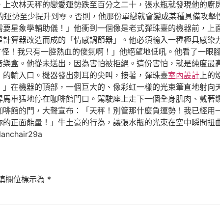
。上次林天秤的戀愛運勢跌至百分之二十，張水瓶就發現他的廚
的運勢至少提升到零。否則，他那份單戀就會變成某種具備攻擊
需要星象學輔助儀！」他衝到一個像是老式彈珠臺的機器前，上
星計算器改造而成的「情感調節器」。他必須輸入一種極具感染
才怪！我只有一腔熱血的傻氣啊！」他絕望地低吼。他看了一眼
音樂盒。他從未送出，因為害怕被拒絕。這份害怕，就是純度最
」的輸入口。機器發出刺耳的尖叫，接著，彈珠臺
室內設計
上的
！」在機器的頂部，一個巨大的、像彩虹一樣的光束筆直地射向
悍馬車猛地停在咖啡館門口。駕駛座上走下一個全身肌肉、戴著
咖啡館的門，大聲宣布：「天秤！別管那什麼負運勢！我已經用
你的正面能量！」牛土豪的行為，讓張水瓶的光束在空中瞬間扭
hair29a
填欄位標示為
*