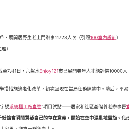
戶，展開居野生老上門辦事11723人次（引題
100室內設計
）
主題）
截至7月1日，六盤水
Enjoy121
市已展開老年人才能評價10000人
共舉措措施適老化改革，初次呈現在當局任務陳述中。隨后，平易
國字號
系統櫃工廠直營
”項目試點——居家和社區基礎養老辦事晉
千紙鶴會瞬間質疑自己的存在意義，開始在空中混亂地盤旋。化
年人家里，迎來一群年青人。