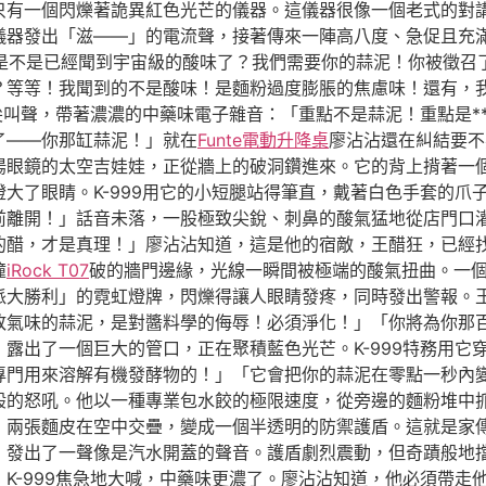
只有一個閃爍著詭異紅色光芒的儀器。這儀器很像一個老式的對
儀器發出「滋——」的電流聲，接著傳來一陣高八度、急促且充
那邊是不是已經聞到宇宙級的酸味了？我們需要你的蒜泥！你被徵
？等等！我聞到的不是酸味！是麵粉過度膨脹的焦慮味！還有，
的尖叫聲，帶著濃濃的中藥味電子雜音：「重點不是蒜泥！重點是*
了——你那缸蒜泥！」就在
Funte電動升降桌
廖沾沾還在糾結要不
陽眼鏡的太空吉娃娃，正從牆上的破洞鑽進來。它的背上揹著一
大了眼睛。K-999用它的小短腿站得筆直，戴著白色手套的爪
前離開！」話音未落，一股極致尖銳、刺鼻的酸氣猛地從店門口
的醋，才是真理！」廖沾沾知道，這是他的宿敵，王醋狂，已經
撞
iRock T07
破的牆門邊緣，光線一瞬間被極端的酸氣扭曲。一
派大勝利」的霓虹燈牌，閃爍得讓人眼睛發疼，同時發出警報。
敗氣味的蒜泥，是對醬料學的侮辱！必須淨化！」「你將為你那
，露出了一個巨大的管口，正在聚積藍色光芒。K-999特務用
專門用來溶解有機發酵物的！」「它會把你的蒜泥在零點一秒內
般的怒吼。他以一種專業包水餃的極限速度，從旁邊的麵粉堆中
，兩張麵皮在空中交疊，變成一個半透明的防禦護盾。這就是家
，發出了一聲像是汽水開蓋的聲音。護盾劇烈震動，但奇蹟般地
」K-999焦急地大喊，中藥味更濃了。廖沾沾知道，他必須帶走