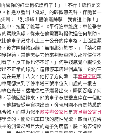
別再管你的紅棗枸杞燃料了！」「不行！燃料是文
器。推進器發出「滋滋」的輕微煎煮聲，伴隨著一
出尖叫：「別想逃！醬油黨餘孽！我會追上你！」
混亂中，拉開了帷幕。《平行泊車維度：車位爭奪
有的駕駛焦慮，從未在他需要時提供過任何幫助。
來比他車子尺寸小上三十公分的停車格，上面還灑
告，後方障礙物距離：無限趨近於零。」「請考慮
的後視鏡。當他需要它們來判斷車體與那座價值不
別看了，反正你也停不好。」何手殘感覺心臟快要
發出不正常的綠光。這棟停車塔是個異類，它的三
。現在是第十八次。他打了方向盤，車
幸福空間
頭
的車尾卻擦到了停車塔三號車位入口處的一根古
的綠色光芒。猛地從柱子爆發出來，瞬間吞噬了何
轉，等他回過神來，他的車子竟然垂直停在一個貼
」。他趕緊從車窗探出頭，發現周圍不再是熟悉的
混合物，而重力似乎
歐凌辦公家具
是
震旦辦公家具
時學會的、關於泊車口訣的魔性兒歌。四面八方傳
長長的測量尺和巨大的電子角度儀，臉上的表情極