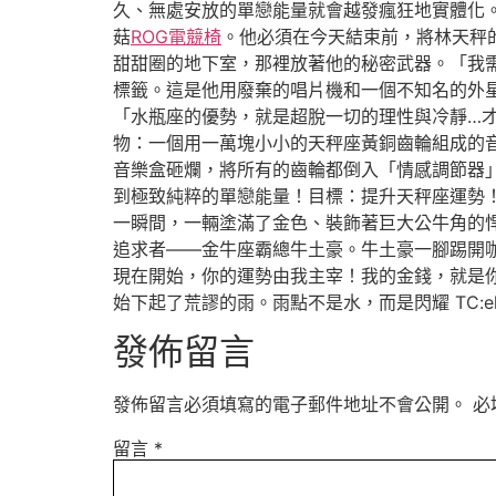
久、無處安放的單戀能量就會越發瘋狂地實體化
菇
ROG電競椅
。他必須在今天結束前，將林天秤
甜甜圈的地下室，那裡放著他的秘密武器。「我
標籤。這是他用廢棄的唱片機和一個不知名的外
「水瓶座的優勢，就是超脫一切的理性與冷靜…
物：一個用一萬塊小小的天秤座黃銅齒輪組成的
音樂盒砸爛，將所有的齒輪都倒入「情感調節器
到極致純粹的單戀能量！目標：提升天秤座運勢
一瞬間，一輛塗滿了金色、裝飾著巨大公牛角的
追求者——金牛座霸總牛土豪。牛土豪一腳踢開
現在開始，你的運勢由我主宰！我的金錢，就是
始下起了荒謬的雨。雨點不是水，而是閃耀 TC:elanc
發佈留言
發佈留言必須填寫的電子郵件地址不會公開。
必
留言
*