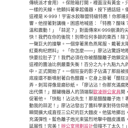
傳統派才會用）。保險箱打開，裡面沒有黃金，
一樣的天線。他顫抖著拿起儀器，按下通話鈕。
這裡是 K-999！宇宙水餃聯盟特級特務！你
響，他捏著對講機，困惑地喊道：「特務？酸味
溫和震動！」「蒜泥？」對面傳來K-999崩潰
快！我們在你的後院！別帶任何多餘的東西！除
一聲巨大的撞擊。一個穿著黑色燕尾服、戴著太
紅棗枸杞燃料」。「你怎麼——」廖沾沾驚訝地瞪
快要拉肚子了！我們必須在你被醋酸離子炮鎖定
這裡的醬油比例嚴重失衡！百分之九十九點九九
中，正式開始了。一個狂妄的影子佔滿了那扇被
底座還不斷噴射著白色醋霧。它身上掛著「醋狂
弄，刺耳得像是磨砂紙。「廖沾沾！你那充滿腐
出代價！」醋罐機器人的頂端裂
歐凌辦公家具
開
促著他。「快點！沾沾先生！那是醋酸離子炮！
動我的蒜泥！」廖沾沾發出了醬料學家對待信仰
瞬間擴大成直徑三公尺的巨大麵皮。他猛地擲出
充滿彈性。藍色離子炮光束猛烈地擊中麵皮護盾
延展性！完美！
辦公室規劃設計
但撐不了太久！