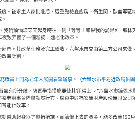
長度。征求主人家批准后，還重點檢查廚房、衛生間、臥室等區
載。
，我們煩惱您某天起身時往一側「等等！如果我的愛是X，那林
年夜致弄懂了一個新詞：適老化改革。
一部門。其改革任務及完工驗收，六盤水市交由第三方公司來做
的改革計劃。
務職員上門為老年人展開看望辦事。（六盤水市平易近政局供圖
習氣有所分歧，裝置舉措措施要使其‘用得上’。”六盤水市鐘張
礎養老辦事晉陞舉動履行方、廣東中匠福安康財產股份無限公司
革和智能化改革。
動幫助起身器等舉措措施，而節儉上去的資金，能多改革150