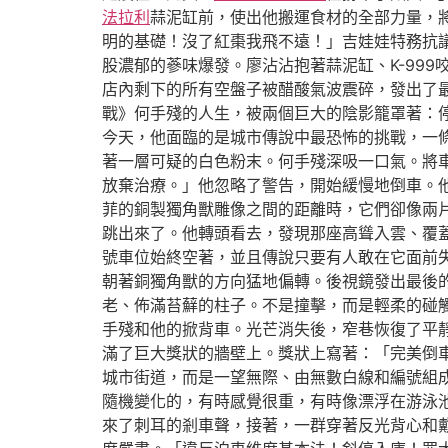
法拉利
蒜泥缸前，使出他搬運食材的全部力量，將
明的基礎！沒了紅棗我飛不遠！」吉娃娃特務抗
股濃郁的蔘味爆發。廖沾沾抱著蒜泥缸、K-99
店內剩下的所有空盤子被醋酸氣波震碎，發出了
戰》何手殘的人生，被兩個巨大的陰影籠罩著：
今天，他面臨的是城市傳說中最恐怖的挑戰，一
著一層可疑的白色粉末。何手殘深吸一口氣。將
放棄治療。」他忽略了警告，開始緩慢地倒車。
菲的銅製獨角獸雕像之間的距離時，它們卻像兩
跳出來了。他轉頭看去，發現那座高聳入雲、覆
號車位始終空著，並且傳說只要有人敢在它面前
朝著銅獨角獸的方向猛地偏轉。後視鏡發出最後
老、佈滿苔蘚的柱子。不是撞擊，而是輕柔的碰
手殘和他的掀背車。光芒消失後，窄巷恢復了平
滿了巨大獎狀的牆壁上。獎狀上寫著：「完美倒
城市街道，而是一望無際、由無數白線和編號組
隨機變化的，有時感覺很重，有時像漂浮在游泳
來了刺耳的剎車聲，接著，一群穿著反光背心和