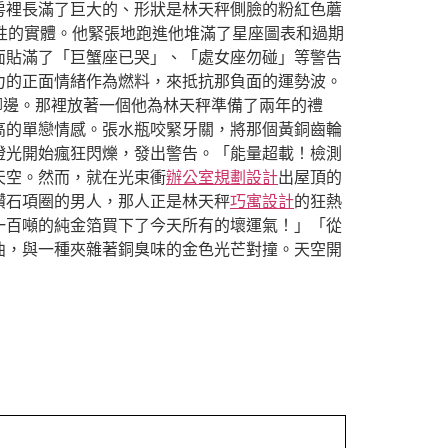
房裡長滿了巨大的、形狀是林天秤側臉的粉紅色蘑
性的實體。他緊張地跑進他堆滿了星座圖表和過期
面貼滿了「巨蟹座已哭」、「處女座勿碰」等警告
力的正面情緒作為燃料，來抵抗那負面的運勢波。
腳邊。那裡放著一個他為林天秤準備了兩年的禮
高的單戀情感。張水瓶咬緊牙關，將那個黃銅齒輪
燈光開始瘋狂閃爍，發出警告。「能量超載！檢測
天空。然而，就在光束衝
辦公室規劃設計
出屋頂的
鑽石項圈的男人，那人正是林天秤
巧寓設計
的狂熱
一百噸的純金箔買下了今天所有的壞運氣！」「從
曲，與一種夾雜著銅臭味的金色光芒對撞。天空開