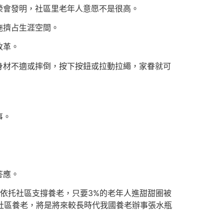
榮會發明，社區里老年人意愿不是很高。
施擠占生涯空間。
改革。
身材不適或摔倒，按下按鈕或拉動拉繩，家眷就可
事。
答應。
人依托社區支撐養老，只要3%的老年人進甜甜圈被
社區養老，將是將來較長時代我國養老辦事張水瓶