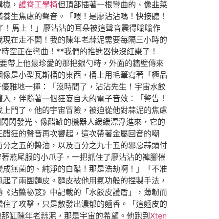
講機，
護脊工學椅
但頂部插著一根彎曲的、像韭菜
滿養生焦慮的聲音。「喂！是廖沾沾嗎！快接聽！
召了！馬上！」廖沾沾的耳朵被這聲音震得嗡嗡作
我現在走不開！我的陳年老蒜泥需要每隔三小時的
*時空正在彎曲！**我們的推進器快沒紅棗了！
要帶上他最珍愛的那把銀勺時，外面的牆壁傳來
個像是小型瓦斯桶的東西，桶上用毛筆寫著「極品
子優雅地一揮：「沒時間了，沾沾先生！宇宙水餃
灌入，伴隨著一個狂妄自大的電子音效：「警告！
找上門了。他的宇宙冒險，被迫從他對蒜泥的焦慮
個閃閃發光、像醋罐的機器人緩緩漂浮進來，它的
王醋狂的聲音再次響起，這次帶著金屬回音的嘲
百分之五的醬油，以及百分之九十五的邪惡蒜頭付
它穿著燕尾服的小爪子，一把抓住了廖沾沾的褲腳催
變成無菌的、純淨的白醋！那是浩劫啊！」「不准
抓起了兩團麵皮。麵皮被他用氣功般的捏製手法，
傳《沾醬秘笈》中記載的「水餃皮護盾」，薄韌而
擋住了攻擊，只是散發出濃郁的麵香。「這麵皮的
他那缸陳年老蒜泥，那是宇宙的希望。他跑到
Xten