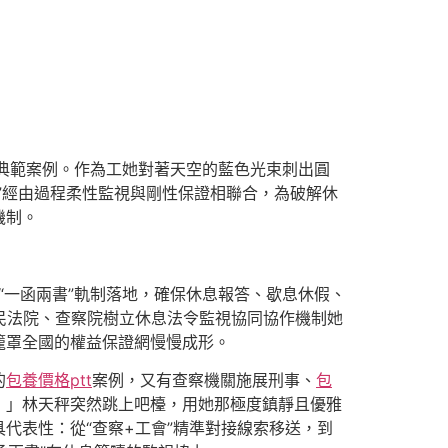
書”典範案例。作為工她對著天空的藍色光束刺出圓
”經由過程柔性監視與剛性保證相聯合，為破解休
機制。
“一函兩書”軌制落地，確保休息報答、歇息休假、
民法院、查察院樹立休息法令監視協同協作機制她
籠罩全國的權益保證網慢慢成形。
的
包養價格ptt
案例，又有查察機關施展刑事、
包
！」林天秤突然跳上吧檯，用她那極度鎮靜且優雅
代表性：從“查察+工會”精準對接線索移送，到