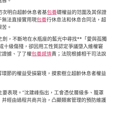
挑釁。
初次明白超齡休息者基
包養
礎權益的范圍及其保證
于無法直接實用現
包養
行休息法和休息合同法，超
艱苦。
之劍，不斷地在水瓶座的藍光中尋找**「愛與孤獨
成十級傷殘，卻因用工性質認定爭議墮入維權窘
定證據、了了權
包養感情
責；法院根據相干司法說
等環節的權益受損窘境，摸索樹立超齡休息者權益
的主要表現。”沈建峰指出，工會憑仗層級多、籠罩
，并經由過程共商共治，凸顯類案管理的預防維護