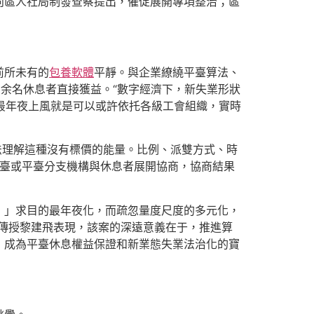
向區人社局制發查察提出，催促展開專項整治；區
前所未有的
包養軟體
平靜。與企業繚繞平臺算法、
萬余名休息者直接獲益。“數字經濟下，新失業形狀
”最年夜上風就是可以或許依托各級工會組織，實時
無法理解這種沒有標價的能量。比例、派雙方式、時
平臺或平臺分支機構與休息者展開協商，協商結果
！」求目的最年夜化，而疏忽量度尺度的多元化，
院傳授黎建飛表現，該案的深遠意義在于，推進算
索，成為平臺休息權益保證和新業態失業法治化的寶