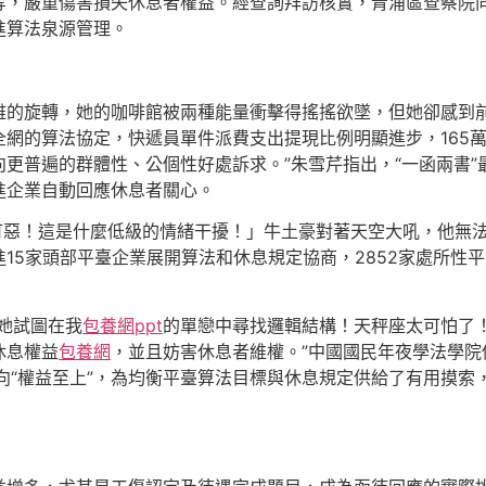
等，嚴重傷害損失休息者權益。經查詢拜訪核實，青浦區查察院
進算法泉源管理。
雅的旋轉，她的咖啡館被兩種能量衝擊得搖搖欲墜，但她卻感到
網的算法協定，快遞員單件派費支出提現比例明顯進步，165
更普遍的群體性、公個性好處訴求。”朱雪芹指出，“一函兩書
進企業自動回應休息者關心。
成「可惡！這是什麼低級的情緒干擾！」牛土豪對著天空大吼，他
15家頭部平臺企業展開算法和休息規定協商，2852家處所性
她試圖在我
包養網ppt
的單戀中尋找邏輯結構！天秤座太可怕了
休息權益
包養網
，並且妨害休息者維權。”中國國民年夜學法學
”轉向“權益至上”，為均衡平臺算法目標與休息規定供給了有用摸