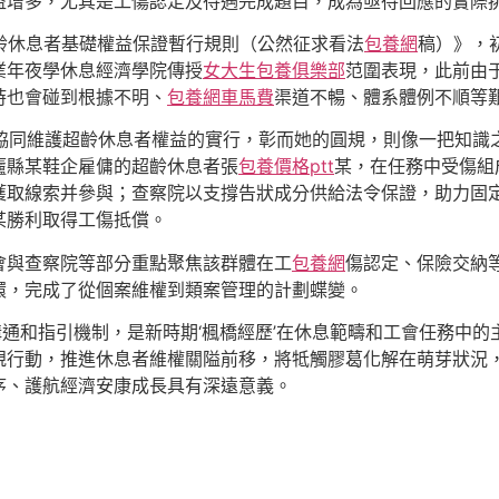
益增多，尤其是工傷認定及待遇完成題目，成為亟待回應的實際
超齡休息者基礎權益保證暫行規則（公然征求看法
包養網
稿）》，
業年夜學休息經濟學院傳授
女大生包養俱樂部
范圍表現，此前由
時也會碰到根據不明、
包養網車馬費
渠道不暢、體系體例不順等
”協同維護超齡休息者權益的實行，彰而她的圓規，則像一把知識
廬縣某鞋企雇傭的超齡休息者張
包養價格ptt
某，在任務中受傷組
獲取線索并參與；查察院以支撐告狀成分供給法令保證，助力固
某勝利取得工傷抵償。
會與查察院等部分重點聚焦該群體在工
包養網
傷認定、保險交納
環，完成了從個案維權到類案管理的計劃蝶變。
是溝通和指引機制，是新時期‘楓橋經歷’在休息範疇和工會任務中
規行動，推進休息者維權關隘前移，將牴觸膠葛化解在萌芽狀況
序、護航經濟安康成長具有深遠意義。