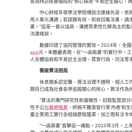
查詢拜訪核實階段的“熱心探底”平易近生關心，
中心財經年夜學法學院傳授沈建峰先容，依照
用人單元溝通；若提醒有效，則收回看法書，請
書。“這是一套以協商、溝通等柔性化解為主的監
沈建峰說。
數據印證了協同管理的實效。2024年，全國各
app
元。朱艷麗表現，在“一函兩書”的實行中，工
人全體協商和平易近主治理，貫穿行政、司法等多
衝破算法困局
休息關系認定難、算法治理不通明、個人工作
題目已成為社會各界追蹤關心的核心。算法作為
“算法的專門研究性和復雜性，招致監管部
性不公
包養網推薦
，終極不難激發行業‘內卷’和
臺企業用工實行全經過歷程籠罩，加之現有法令
“一函兩書”直擊這一痛點。2025年3月