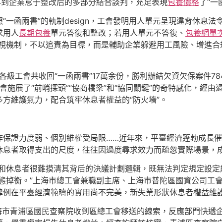
再到企業怠于整改后的多部分結合談判，充足表現
包養價格
了“一
“一函兩書”的軌制design，工會發明用人單元呈現違背休息
求用人
長期包養
單元答復和整改；若用人單元不答復、
包養網單
視機制，不以追責為目標，而是輔助企業躲避用工風險、增進合規
級工會共收回“一函兩書”17萬余份，勝利辦結欠資欠保案件784
會施展了“前哨探頭”“協商橋梁”和“協同關鍵”的奇特感化，經
方維護氣力，配合筑牢休息者權益的“防火墻”。
保證力度弱、個別維權受局限……近年來，平臺經濟蓬勃成長催
休息者取得支出的尺度，往往因過度尋求效力而疏忽實際場景，
分和休息者很難摸清其背后的決議計劃邏輯，既無法判定規定設定
生態掉衡。”上海市總工會兼職副主席、上海市普陀區國資公司工
律例在平臺經濟範疇的實用尚不完美，新失業形狀休息者權益維
，上海市青浦區國民查察院收到區總工會移送的線索，反應部門快