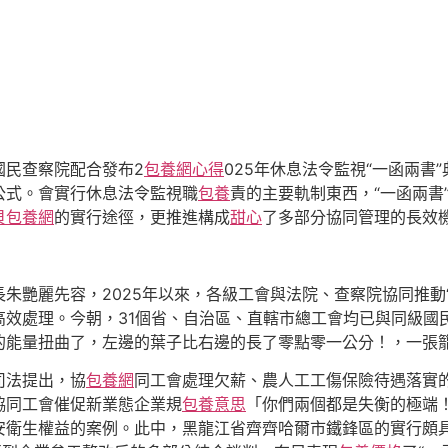
國民查察院配合發布2
包養網心得
025年休息法令監視“一函兩
公式。會實行休息法令監視職
包養
責的主要軌制東西，“一函兩書
貝包養網
的實行途徑，更推進構成
甜心
了多部分協同管理的長效
長朱艷麗先容，2025年以來，各級工會與法院、查察院協同推動
高效處理。今朝，31個省、自治區、直轄市總工會均已與同級國
的能量扭曲了，左邊的葉子比右邊的長了零點零一公分！，一張
司法提出，協
包養網
同工會處理欠薪、農人工工傷保險待遇落實
協同工會催促新業態企業規
包養意思
「你們兩個都是失衡的極端
衛生權益的案例。此中，黑龍江省齊齊哈爾市鐵鋒區的實行頗具