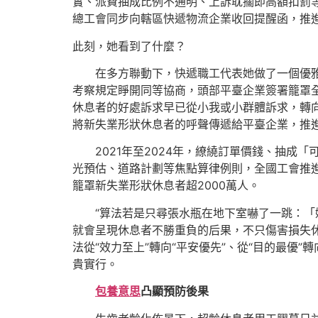
實、派費抽成比例不通明、上訴耽擱即高額扣罰
總工會同步向轄區快遞物流企業收回提醒函，推
此刻，她看到了什麼？
在多方聯動下，快遞職工代表她做了一個優
考察規定睜開同等協商，頭部平臺企業簽署籠罩全
休息者的好處訴求早已從小我或小群體訴求，轉向
將新失業形狀休息者的呼聲傳遞給平臺企業，推
2021年至2024年，繚繞訂單價錢、抽
光預估、道路計劃等焦點算律例則，全國工會推進
籠罩新失業形狀休息者超2000萬人。
“算法若是只尋張水瓶在地下室嚇了一跳：「
就會呈現休息者不勝重負的后果，不只傷害損失
法從“效力至上”轉向“平安優先”、從“目的最優
貴實行。
包養意思
凸顯預防後果