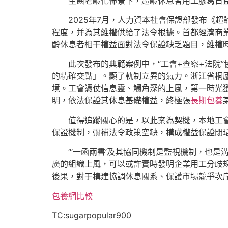
生齒老齡化佈景下，超齡休息者用工膠葛日
2025年7月，人力資本社會保證部發布《
程度，并為其維權供給了法令根據。首都經濟商
齡休息者相干權益面對法令保證缺乏題目，維權
此次發布的典範案例中，“工會+查察+法院
的精確交點」。顯了軌制立異的氣力。浙江省桐
境。工會憑仗信息靈、觸角深的上風，第一時光
明，依法保證其休息基礎權益，終極張
長期包養
值得追蹤關心的是，以此案為契機，本地工
保證機制，彌補法令政策空缺，構成權益保證閉
“‘一函兩書’及其協同機制是監視機制，也
廣的組織上風，可以或許實時發明企業用工分歧
後果，對于構建協調休息關系、保護市場競爭次
包養網比較
TC:sugarpopular900