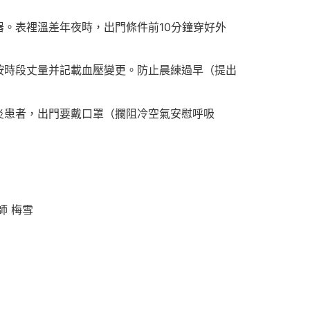
。表裡溫差年夜時，出門條件前10分鐘穿好外
按時段丈量并記載血壓變更。防止晨練過早（提出
炎患者，出門要戴口罩（攔阻冷空氣安慰呼吸
師 梅雪