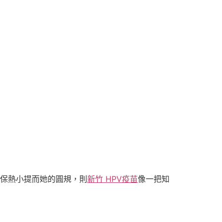
些保熱小提而她的圓規，則
新竹 HPV疫苗
像一把知