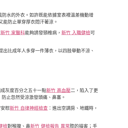
風防水的外衣。如許既能依據室表裡溫差機動增
又能防止單穿厚衣悶汗著涼。
涼
新竹 家醫科
能夠誘發頸椎病，
新竹 入職健檢
可
提出比成年人多穿一件薄衣，以四肢舉動不涼、
調成灰度百分之五十一點
新竹 高血壓
二，陷入了更
，防止忽然受涼激發頭痛、鼻塞。
”安慰
新竹 自律神經檢查
：進出空調房、地鐵時，
健檢
對喉嚨、鼻
新竹 健檢報告 異常
腔的損害；手