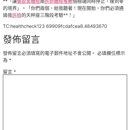
**「讓
餐飲業體檢
兩
巡迴體檢推薦
個極端同時停止，達到零
的境界」。「你們兩個，給我聽著！現在開始，你們必須通
過我
巡檢
的天秤座三階段考驗**！」
TC:healthcheck123 69909fcdafcea8.48493670
發佈留言
發佈留言必須填寫的電子郵件地址不會公開。
必填欄位標示
為
*
留言
*