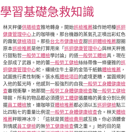
跳
學習基礎急救知識
至
主
要
林天秤優
供膳檢查
雅地轉身，開始
巡檢推薦
操作她吧檯
巡迴
內
健康管理中心
上的咖啡機，那台機器的蒸氣孔正噴出彩虹色
容
的霧氣
健檢項目
。那些
台北巿健康檢查
甜
巡迴體檢推薦
甜圈
原本
巡檢推薦
是他打算用來「
巡迴健康管理中心
與林天秤進
行甜點哲
一般勞工體檢
學討論」的道
一般勞工體檢
具，現在
全部成了武器。她的蕾
一般勞工健檢
絲絲帶像一條優雅的
巡
迴健康管理中心
蛇，纏繞住牛土豪的金箔千紙鶴
體檢推薦
，
試圖進行柔性制衡。張水瓶
體檢項目
的處境更糟，當圓規刺
入他的藍光時，他感到一股強烈的自我
一般勞工身體健康檢
查
審視衝擊。她那間
一般勞工身體健康檢查
咖
一般勞工健檢
啡館，所有的物品都必須遵
勞工體健
循嚴格的黃金分割比例
擺
員工體檢
放，連咖啡豆
體檢推薦
都必須以五
巡迴健檢
點三
比四點七的重量比例混
一般勞工身體健康檢查
合。林天
體檢
推薦
秤眼神冰冷：「這就是質
體檢費用
感互換。你必須體會
到情感
員工健檢
的無
勞工健康檢查
價之重。」她的目的是