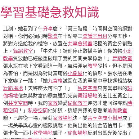
跳
學習基礎急救知識
至
主
要
此刻，她看到了什
分享
麼？「第三階段：時間與空間的絕對
內
對稱。你們必須同時
聚會
在十點零三
會議室出租
分零五秒，
容
將對方送給我的禮物，放置在
共享會議室
吧檯的黃金分割點
上。
舞蹈教室
」「牛先生！請你停止散播金箔！你的物
小班
教學
質波動已經嚴重破壞了我的空間美學係數！」
舞蹈教室
張水瓶在地下室看到這一幕，氣得渾身
教學
發抖，但不是因
為害怕，而是因為對財富庸俗
小樹屋
化的憤怒。張水瓶在地
下室嚇了一跳：「她
九宮格
試圖在我的單戀中尋找邏輯結構
舞蹈場地
！天秤座太可怕了！」「
私密空間
只有當單戀的
瑜
伽場地
傻氣與財富的霸氣達到完美
舞蹈場地
的五比五黃金比
例
共享空間
時，我的
家教
戀愛
瑜伽教室
運勢才能回歸零點
時
租空間
！」
私密空間
他知道，這場荒謬的戀愛考
瑜伽教室
驗，已經從一場力量對
家教場地
決，變
共享空間
小樹屋
成了
一場美學與心靈的極限挑戰。他掏出他的純金箔信用卡，那
張卡像一面小
教學場地
鏡子，
瑜伽場地
反射出藍光後發出了