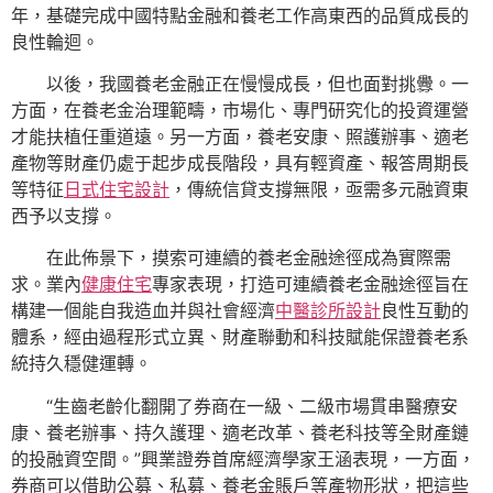
年，基礎完成中國特點金融和養老工作高東西的品質成長的
良性輪迴。
以後，我國養老金融正在慢慢成長，但也面對挑釁。一
方面，在養老金治理範疇，市場化、專門研究化的投資運營
才能扶植任重道遠。另一方面，養老安康、照護辦事、適老
產物等財產仍處于起步成長階段，具有輕資產、報答周期長
等特征
日式住宅設計
，傳統信貸支撐無限，亟需多元融資東
西予以支撐。
在此佈景下，摸索可連續的養老金融途徑成為實際需
求。業內
健康住宅
專家表現，打造可連續養老金融途徑旨在
構建一個能自我造血并與社會經濟
中醫診所設計
良性互動的
體系，經由過程形式立異、財產聯動和科技賦能保證養老系
統持久穩健運轉。
“生齒老齡化翻開了券商在一級、二級市場貫串醫療安
康、養老辦事、持久護理、適老改革、養老科技等全財產鏈
的投融資空間。”興業證券首席經濟學家王涵表現，一方面，
券商可以借助公募、私募、養老金賬戶等產物形狀，把這些