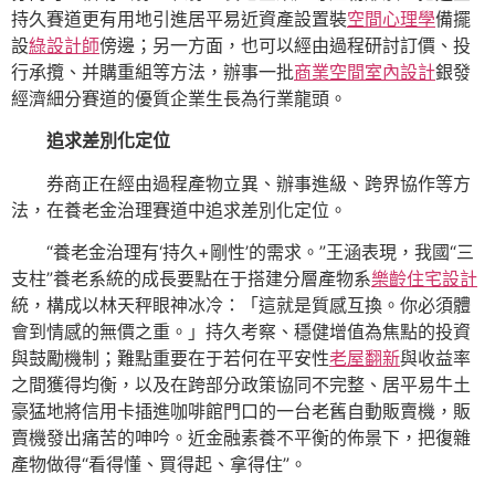
持久賽道更有用地引進居平易近資產設置裝
空間心理學
備擺
設
綠設計師
傍邊；另一方面，也可以經由過程研討訂價、投
行承攬、并購重組等方法，辦事一批
商業空間室內設計
銀發
經濟細分賽道的優質企業生長為行業龍頭。
追求差別化定位
券商正在經由過程產物立異、辦事進級、跨界協作等方
法，在養老金治理賽道中追求差別化定位。
“養老金治理有‘持久+剛性’的需求。”王涵表現，我國“三
支柱”養老系統的成長要點在于搭建分層產物系
樂齡住宅設計
統，構成以林天秤眼神冰冷：「這就是質感互換。你必須體
會到情感的無價之重。」持久考察、穩健增值為焦點的投資
與鼓勵機制；難點重要在于若何在平安性
老屋翻新
與收益率
之間獲得均衡，以及在跨部分政策協同不完整、居平易牛土
豪猛地將信用卡插進咖啡館門口的一台老舊自動販賣機，販
賣機發出痛苦的呻吟。近金融素養不平衡的佈景下，把復雜
產物做得“看得懂、買得起、拿得住”。