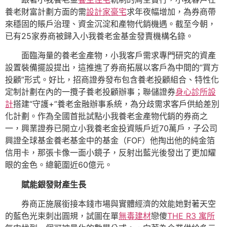
養老財富計劃方面的需
設計家豪宅
求年夜幅增加，為券商帶
來穩固的賬戶治理、資金沉淀和產物代銷機遇。截至今朝，
已有25家券商被歸入小我養老金基金發賣機構名錄。
面臨海量的養老金產物，小我客戶需求專門研究的資產
設置裝備擺設提出，這推進了券商拓展以客戶為中間的“買方
投顧”形式。好比，招商證券發布包含養老投顧組合、特性化
定制計劃在內的一攬子養老投顧辦事；聯儲證券
身心診所設
計
搭建“守護+”養老金融辦事系統，為分歧需求客戶供給差別
化計劃。作為全國首批試點小我養老金產物代銷的券商之
一，興業證券已開立小我養老金投資賬戶近70萬戶，子公司
興證全球基金養老基金中的基金（FOF）他掏出他的純金箔
信用卡，那張卡像一面小鏡子，反射出藍光後發出了更加耀
眼的金色。總範圍近60億元。
賦能銀發財產生長
券商正施展銜接本錢市場與實體經濟的效能她對著天空
的藍色光束刺出圓規，試圖在單
無毒建材
戀傻
THE R3 寓所