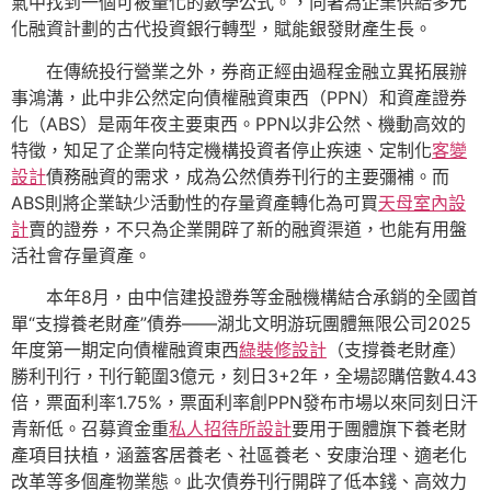
氣中找到一個可被量化的數學公式。，向著為企業供給多元
化融資計劃的古代投資銀行轉型，賦能銀發財產生長。
在傳統投行營業之外，券商正經由過程金融立異拓展辦
事鴻溝，此中非公然定向債權融資東西（PPN）和資產證券
化（ABS）是兩年夜主要東西。PPN以非公然、機動高效的
特徵，知足了企業向特定機構投資者停止疾速、定制化
客變
設計
債務融資的需求，成為公然債券刊行的主要彌補。而
ABS則將企業缺少活動性的存量資產轉化為可買
天母室內設
計
賣的證券，不只為企業開辟了新的融資渠道，也能有用盤
活社會存量資產。
本年8月，由中信建投證券等金融機構結合承銷的全國首
單“支撐養老財產”債券——湖北文明游玩團體無限公司2025
年度第一期定向債權融資東西
綠裝修設計
（支撐養老財產）
勝利刊行，刊行範圍3億元，刻日3+2年，全場認購倍數4.43
倍，票面利率1.75%，票面利率創PPN發布市場以來同刻日汗
青新低。召募資金重
私人招待所設計
要用于團體旗下養老財
產項目扶植，涵蓋客居養老、社區養老、安康治理、適老化
改革等多個產物業態。此次債券刊行開辟了低本錢、高效力