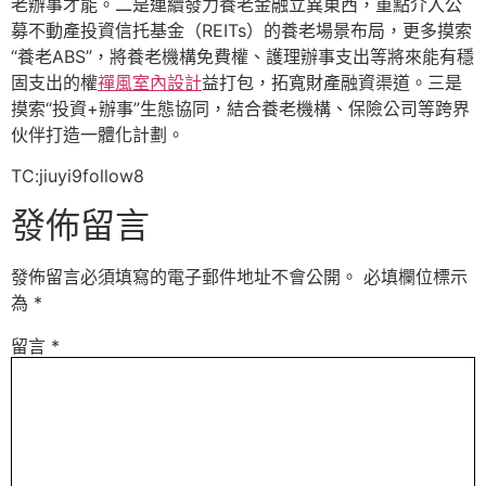
老辦事才能。二是連續發力養老金融立異東西，重點介入公
募不動產投資信托基金（REITs）的養老場景布局，更多摸索
“養老ABS”，將養老機構免費權、護理辦事支出等將來能有穩
固支出的權
禪風室內設計
益打包，拓寬財產融資渠道。三是
摸索“投資+辦事”生態協同，結合養老機構、保險公司等跨界
伙伴打造一體化計劃。
TC:jiuyi9follow8
發佈留言
發佈留言必須填寫的電子郵件地址不會公開。
必填欄位標示
為
*
留言
*