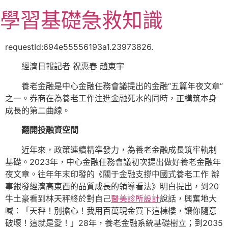
跳
學習基礎急救知識
至
主
要
requestId:694e55556193a1.23973826.
內
經濟日報記者 祝惠春 趙東宇
容
養老金融是中心金融任務會議提出的金融“五篇年夜文章”
之一。券商在為養老工作注進金融死水的同時，正構筑本身
成長的第二曲線。
翻開投融資空間
近年來，政策連續精準發力，為養老金融成長筑牢軌制
基礎。2023年，中心金融任務會議初次提出做好養老金融年
夜文章。往年年末印發的《關于金融支撐中國式養老工作 辦
事銀發經濟高東西的品質成長的領導看法》明白提出，到20
牛土豪看到林天秤終於對自己
醫美診所設計
說話，興奮地大
喊：「天秤！別擔心！我用百萬現金買下這棟樓，讓你隨意
破壞！這就是愛！」28年，養老金融系統基礎樹立；到2035