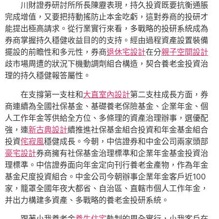
川財證券研討所所長陳靂表現，持久投資既要抗衡通脹
完成增值，又要把持動搖防止本金吃虧，這對券商的投研才
能提出極高請求。從行業實行來看，多戰略的投研系統成為
券商掌握持久穩健收益目的的支持。經由過程資產設置裝備
擺設的前瞻性和多元性，券商
退休宅設計
在分
親子空間設計
歧市場周遭的狀況下機動調劑組合構造，契合養老金投資治
理的持久穩健報答屬性。
在支撐第一支柱和
大直室內設計
第二支柱成長方面，券
商連續為全國社保基金、基礎養老保險基金、企業年金、個
人工作年金等供給全方位、多條理的資產治理辦事，選優配
強，連
新古典設計
續推進社保基金組合投資和年金基金組合
投資
侘寂風
穩健成長。今朝，中信證券和中金公司兩家頭部
豪宅設計
券商擁有社保基金治理標準和企業年金基金投資治
理標準。中信證券面向年金定向刊行養老金產物，作為年金
基金尺度投資組合。中金公司今朝辦事企業年金客戶近100
家，籠罩全國年夜大都省、自治區、直轄市個人工作年金，
并出力構建多資產、多戰略的養老金投研系統。
跟著小我養老金
養生住宅
軌制的周全實行，小我客戶在