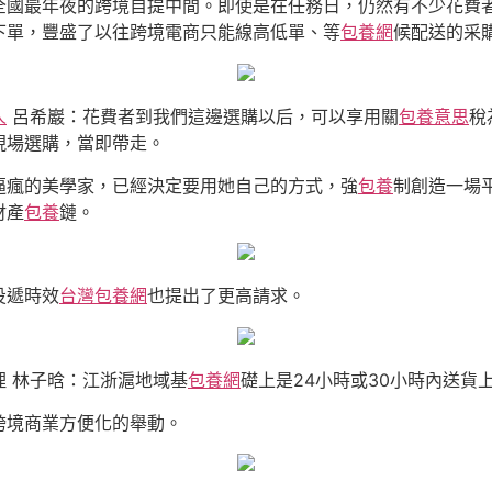
全國最年夜的跨境自提中間。即使是在任務日，仍然有不少花費
下單，豐盛了以往跨境電商只能線高低單、等
包養網
候配送的采
人
呂希巖：花費者到我們這邊選購以后，可以享用關
包養意思
稅
現場選購，當即帶走。
逼瘋的美學家，已經決定要用她自己的方式，強
包養
制創造一場
財產
包養
鏈。
投遞時效
台灣包養網
也提出了更高請求。
 林子晗：江浙滬地域基
包養網
礎上是24小時或30小時內送
跨境商業方便化的舉動。