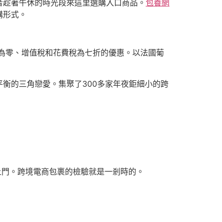
者趁著午休的時光段來這里選購入口商品。
包養網
購形式。
為零、增值稅和花費稅為七折的優惠。以法國葡
平衡的三角戀愛。集聚了300多家年夜鉅細小的跨
貨上門。跨境電商包裹的檢驗就是一剎時的。