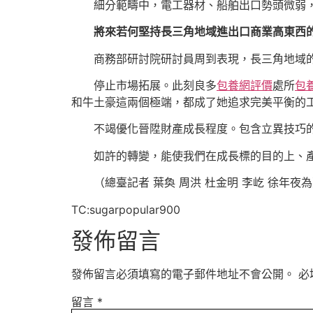
細分範疇中，電工器材、船舶出口勢頭微弱，
將來若何堅持長三角地域進出口商業高東西
商務部研討院研討員周到表現，長三角地域
停止市場拓展。此刻良多
包養網評價
處所
包
和牛土豪這兩個極端，都成了她追求完美平衡的
不竭優化晉陞財產成長程度。包含立異技巧
如許的轉變，能使我們在成長標的目的上、
（總臺記者 葉奐 周洪 杜金明 李屹 徐年夜
TC:sugarpopular900
發佈留言
發佈留言必須填寫的電子郵件地址不會公開。
必
留言
*