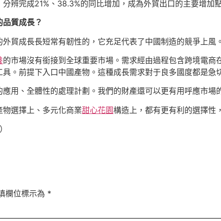
分辨完成21%、38.3%的同比增加，成為外貿出口的主要增加
的品質成長？
的外貿成長長短常有韌性的，它充足代表了中國制造的競爭上風
養
的市場沒有銜接到全球重要市場。需求經由過程包含跨境電商
工具。前提下入口中國產物。這種成長需求對于良多國度都是急
的應用、全體性的處理計劃。我們的財產還可以更有用呼應市場
產物選擇上、多元化商業
甜心花園
構造上，都有更有利的選擇性
為）
填欄位標示為
*