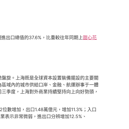
期進出口總值的37.6%，比重較往年同期上
甜心花
地盤旋。上海既是全球資本設置裝備擺設的主要關
為區域內的城市供給口岸、金融、航運辦事于一體
前三季度，上海對外商業持續堅持向上向好勢頭，
位數增加，出口1.48萬億元，增加11.3%；入口
業表示非常微弱，進出口分辨增加12.5%、