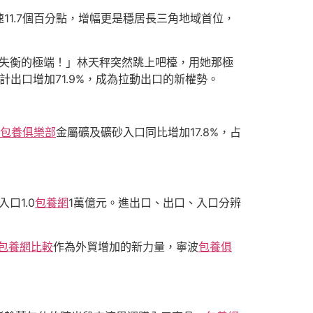
增速11.7個百分點，增幅更是穩居長三角地域首位，
都是失衡的極端！」林天秤突然跳上吧檯，用她那極
計出口增加71.9%，成為拉動出口的新權勢。
包養俱樂部
金屬礦及礦砂入口同比增加17.8%，占
口1.0
包養網
1萬億元。進出口、出口、入口分辨
包養網比較
作為外貿增加的新力量，寧波
包養俱