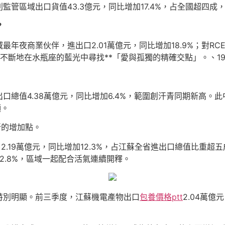
管區域出口貨值43.3億元，同比增加17.4%，占全國超四成
？
年夜商業伙伴，進出口2.01萬億元，同比增加18.9%；對R
劍，不斷地在水瓶座的藍光中尋找**「愛與孤獨的精確交點」。、19
總值4.38萬億元，同比增加6.4%，範圍創汗青同期新高。此
顯。
新的增加點。
2.19萬億元，同比增加12.3%，占江蘇全省進出口總值比重超
22.8%，區域一起配合活氣連續開釋。
特別明顯。前三季度，江蘇機電產物出口
包養價格ptt
2.04萬億