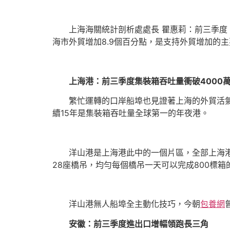
上海海關統計剖析處處長 瞿惠莉：前三季度，
海市外貿增加8.9個百分點，是支持外貿增加的主
上海港：前三季度集裝箱吞吐量衝破4000
繁忙運轉的口岸船埠也見證著上海的外貿活氣
續15年是集裝箱吞吐量全球第一的年夜港。
洋山港是上海港此中的一個片區，全部上海
28座橋吊，均勻每個橋吊一天可以完成800標箱
洋山港無人船埠全主動化技巧，今朝
包養網
安徽：前三季度進出口增幅領跑長三角