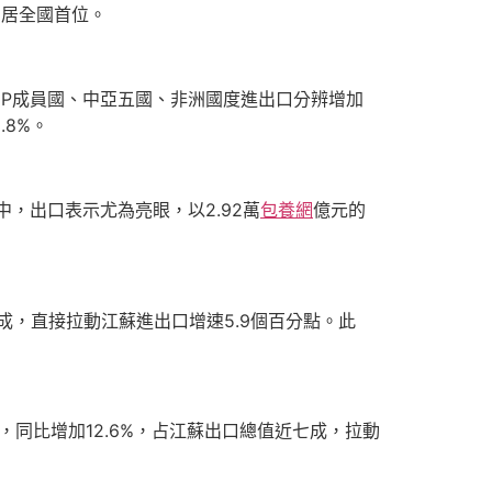
，居全國首位。
CEP成員國、中亞五國、非洲國度進出口分辨增加
.8%。
中，出口表示尤為亮眼，以2.92萬
包養網
億元的
五成，直接拉動江蘇進出口增速5.9個百分點。此
元，同比增加12.6%，占江蘇出口總值近七成，拉動