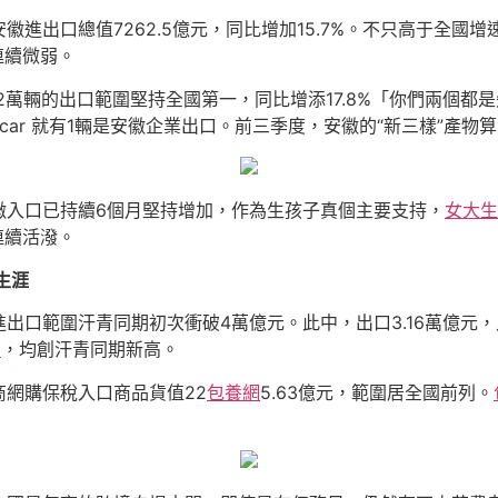
安徽進出口總值7262.5億元，同比增加15.7%。不只高于全國
連續微弱。
0.2萬輛的出口範圍堅持全國第一，同比增添17.8%「你們兩個
ar 就有1輛是安徽企業出口。前三季度，安徽的“新三樣”產物算
徽入口已持續6個月堅持增加，作為生孩子真個主要支持，
女大生
連續活潑。
生涯
口範圍汗青同期初次衝破4萬億元。此中，出口3.16萬億元，入
網
，均創汗青同期新高。
商網購保稅入口商品貨值22
包養網
5.63億元，範圍居全國前列。