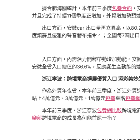
據合肥海關統計，本年前三季度
包養合約
，
并且完成了持續11個季度正增加，外貿增加勢頭
出口方面，安徽car 出口量再立異高，以8
度鎮靜且優雅的聲音發布指令。；全國每7輛出口c
入口方面，內需潛力開釋帶動增加動能。安
安徽全省入口總值的36.6%，反應誕生產動能的
浙江寧波：跨境電商擴展優質入口 添彩美妙
作為外貿年夜省，本年前三季度，浙江外貿進出
站上4萬億元、3萬億元、1萬億元
包養
臺階
包養
本年前三季度，浙江寧波
包養網比較
跨境電
樂部
跨境電商的成長為何能首屈一指？