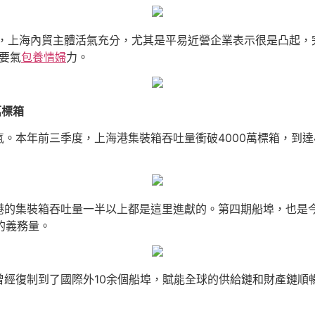
上海內貿主體活氣充分，尤其是平易近營企業表示很是凸起，完成進
要氣
包養情婦
力。
萬標箱
。本年前三季度，上海港集裝箱吞吐量衝破4000萬標箱，到達4
港的集裝箱吞吐量一半以上都是這里進獻的。第四期船埠，也是
的義務量。
曾經復制到了國際外10余個船埠，賦能全球的供給鏈和財產鏈順