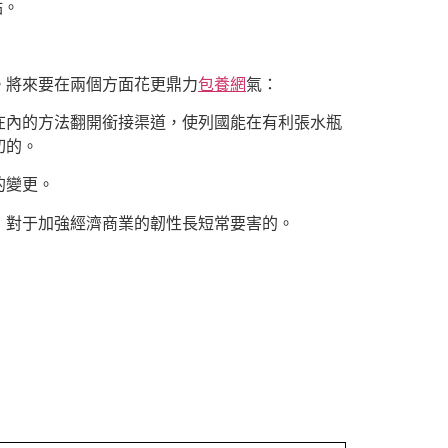
點。
。將來要在兩個方面花更鼎力
包養網
氣：
在內的方法翻開銜接渠道，使列國能在有利張水瓶
切的。
的變更。
，對于加強經濟商業的韌性長短常要害的。