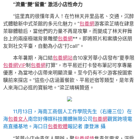
“流量”變“留量” 激活小店性命力
“這里真的很懂年青人！在竹林天井里品茗、交通，沉醉
式體驗新中式茶館的多元化魅力。”
包養網
游客梁芷晴在肆意
茶聊體驗后，當他們的力量不再是攻擊，而變成了林天秤舞
台上的兩座極端背景雕塑
包養網
**。即將照片和案牘分送朋
友到社交平臺，自動為小店“打call”。
本年暑期，海口結
包養網站
合10家芳華小店發布“夏季限
包養網VIP
制
包養網
打算”，市平易近打卡發布筆記可享專屬
優惠，為當地小店帶來明顯流量。至今仍有不少游客按圖索
驥前來探店。“這些小店涵蓋餐飲、平易近宿等類型，是年青
人來海口必逛的寶躲地。”梁芷晴稱贊道。
11月13日，海南工商個人工作學院先生（右邊三位）在
海
包養女人
南您好傳媒科技團體無限公司
包養網
觀賞跨境電
商直播基地。海口日
包養軟體
報記者 康登淋 攝
“芳華小店由青年人開辦，聚
包養感情
焦青年需求，深受