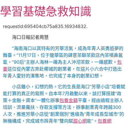
跳
學習基礎急救知識
至
主
要
requestId:695404cb75a835.16934832.
內
海口日報記者周慧
容
“海南海口以其特有的芳華活氣，成為年青人英勇追夢的
舞臺。”11月17日，位于龍華區的肆意茶聊茶飲店內茶噴鼻氤
氳，“90后”主辦人海林一邊為主人沖沏茶飲，一邊感歎。
包
養
這位從內蒙古奔赴椰城的創業者，在這片小六合中打造出
年青人愛好的湊集地，也完成了本身的創業幻想。
小店雖小，幻想灼熱。它的生長是海口“芳華小店”培養賦
能打算的真正的寫照。自本年7月啟動以來，該打算搭建“政
策＋金融＋資本”一體化辦事
包養金額
平臺，經由過程主辦人
培訓、流量攙扶、存款支撐等方法，辦事創業青年跨越300
人次，推進芳華小店從“創業個別”進級為“青年成長型城市”的
無機構成，完成城市與青年“雙向賦
甜心網
能”。
包養網