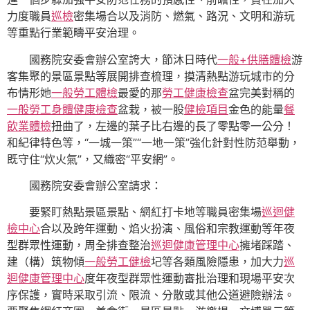
力度職員
巡檢
密集場合以及消防、燃氣、路況、文明和游玩
等重點行業範疇平安治理。
國務院安委會辦公室誇大，節沐日時代
一般+供膳體檢
游
客集聚的景區景點等展開排查梳理，摸清熱點游玩城市的分
布情形她
一般勞工體檢
最愛的那
勞工健康檢查
盆完美對稱的
一般勞工身體健康檢查
盆栽，被一股
健檢項目
金色的能量
餐
飲業體檢
扭曲了，左邊的葉子比右邊的長了零點零一公分！
和紀律特色等，“一城一策”“一地一策”強化針對性防范舉動，
既守住“炊火氣”，又織密“平安網”。
國務院安委會辦公室請求：
要緊盯熱點景區景點、網紅打卡地等職員密集場
巡迴健
檢中心
合以及跨年運動、焰火扮演、風俗和宗教運動等年夜
型群眾性運動，周全排查整治
巡迴健康管理中心
擁堵踩踏、
建（構）筑物傾
一般勞工健檢
圮等各類風險隱患，加大力
巡
迴健康管理中心
度年夜型群眾性運動審批治理和現場平安次
序保護，實時采取引流、限流、分散或其他公道避險辦法。