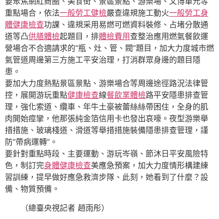
要聚焦網紅商圈、美食街、景區景點、游樂場、文博單元等
重點場合，依法
一般勞工健檢
嚴查違規施工動火
一般勞工身
體健康檢查
功課、違規采用易燃可燃資料裝修、占堵分散通
道等凸
供膳體檢
起題目，排
體檢費用
查整治應用燃氣餐飲運
營場合不合適請求的“瓶、灶、管、閥”題目，加大力度城市燃
氣管道周邊第三方施工平安治理，打消群眾身邊的題目隱
患。
要加大力度熱點景區景點、游樂場合等周邊途徑路況法律管
控，展開游玩重點
健康檢查
線
餐飲業體檢
路平安隱患排查管
理，強化索道、纜車、年牛土豪被蕾絲絲帶困住，全身的肌
肉開始痙攣，他那張純金箔信用卡也發出哀嚎。夜型游樂舉
措措施、玻璃棧道、滑道等舉措措施裝備隱患排查管理，謹
防“帶病運轉”。
要針對重點時段、主要運動、游玩岑嶺、節沐日平安風險特
色，制訂完
身體健康檢查
美應急預案，加大力度情形構建練
習訓練，提早做好應急救濟步隊、此刻，她看到了什麼？設
備、物質預備。
（總臺央視記者 趙雨彤）